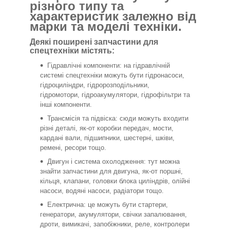
різного типу та
характеристик залежно від
марки та моделі техніки.
Деякі поширені запчастини для
спецтехніки містять:
Гідравлічні компоненти: на гідравлічній
системі спецтехніки можуть бути гідронасоси,
гідроциліндри, гідророзподільники,
гідромотори, гідроакумулятори, гідрофільтри та
інші компоненти.
Трансмісія та підвіска: сюди можуть входити
різні деталі, як-от коробки передач, мости,
кардані вали, підшипники, шестерні, шківи,
ремені, ресори тощо.
Двигун і система охолодження: тут можна
знайти запчастини для двигуна, як-от поршні,
кільця, клапани, головки блока циліндрів, олійні
насоси, водяні насоси, радіатори тощо.
Електрична: це можуть бути стартери,
генератори, акумулятори, свічки запалювання,
дроти, вимикачі, запобіжники, реле, контролери