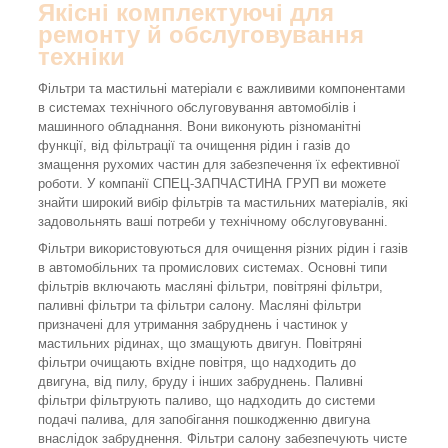
Якісні комплектуючі для
ремонту й обслуговування
техніки
Фільтри та мастильні матеріали є важливими компонентами
в системах технічного обслуговування автомобілів і
машинного обладнання. Вони виконують різноманітні
функції, від фільтрації та очищення рідин і газів до
змащення рухомих частин для забезпечення їх ефективної
роботи. У компанії СПЕЦ-ЗАПЧАСТИНА ГРУП ви можете
знайти широкий вибір фільтрів та мастильних матеріалів, які
задовольнять ваші потреби у технічному обслуговуванні.
Фільтри використовуються для очищення різних рідин і газів
в автомобільних та промислових системах. Основні типи
фільтрів включають масляні фільтри, повітряні фільтри,
паливні фільтри та фільтри салону. Масляні фільтри
призначені для утримання забруднень і частинок у
мастильних рідинах, що змащують двигун. Повітряні
фільтри очищають вхідне повітря, що надходить до
двигуна, від пилу, бруду і інших забруднень. Паливні
фільтри фільтрують паливо, що надходить до системи
подачі палива, для запобігання пошкодженню двигуна
внаслідок забруднення. Фільтри салону забезпечують чисте