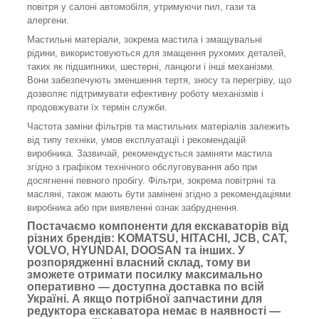
повітря у салоні автомобіля, утримуючи пил, гази та
алергени.
Мастильні матеріали, зокрема мастила і змащувальні
рідини, використовуються для змащення рухомих деталей,
таких як підшипники, шестерні, ланцюги і інші механізми.
Вони забезпечують зменшення тертя, зносу та перегріву, що
дозволяє підтримувати ефективну роботу механізмів і
продовжувати їх термін служби.
Частота заміни фільтрів та мастильних матеріалів залежить
від типу техніки, умов експлуатації і рекомендацій
виробника. Зазвичай, рекомендується заміняти мастила
згідно з графіком технічного обслуговування або при
досягненні певного пробігу. Фільтри, зокрема повітряні та
масляні, також мають бути замінені згідно з рекомендаціями
виробника або при виявленні ознак забруднення.
Постачаємо компоненти для екскаваторів від
різних брендів: KOMATSU, HITACHI, JCB, CAT,
VOLVO, HYUNDAI, DOOSAN та інших. У
розпорядженні власний склад, тому ви
зможете отримати посилку максимально
оперативно — доступна доставка по всій
Україні. А якщо потрібної запчастини для
редуктора екскаватора немає в наявності —