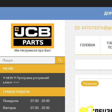
ДОР
43707337s@gm
ТО
ГОЛОВНА
П
Ми піклуємося про Вас!
!!! NEW !!! Програма розумний
клієнт >>>
Новинка
ГРАФІК РОБОТИ
Понеділок
07:00
20:00
Вівторок
07:00
20:00