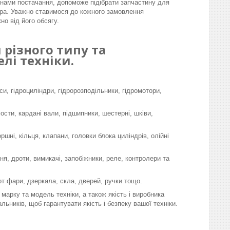
інами постачання, допоможе підібрати запчастину для
ра. Уважно ставимося до кожного замовлення
но від його обсягу.
різного типу та
лі техніки.
си, гідроциліндри, гідророзподільники, гідромотори,
мости, кардані вали, підшипники, шестерні, шківи,
шні, кільця, клапани, головки блока циліндрів, олійні
я, дроти, вимикачі, запобіжники, реле, контролери та
-от фари, дзеркала, скла, дверей, ручки тощо.
марку та модель техніки, а також якість і виробника
льників, щоб гарантувати якість і безпеку вашої техніки.