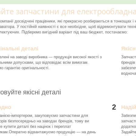
йте запчастини для електрообладна
компанії досвідчені працівники, які прекрасно розбираються в тонкощах 
аватора. У постійній наявності є все необхідне, щоб відремонтувати техні
ектуючих. Підберемо вигідний варіант під ваш бюджет, постачаємо:
інальні деталі
Якісн
влені на заводі виробника — продукція високої якості з
Запчаст
льними допусками, що відповідає всім вимогам.
брендів
о гарантію оригінальності.
забезпе
водноч
овуйте якісні деталі
2
одно
Наді
анією-імпортером, закуповуємо запчастини для
Забезпе
орів безпосередньо на заводах брендів, тому ви
запчаст
е купити деталі без націнок і переплат
додатко
икам.Оператно відвантажуємо продукцію — на день
Задайте