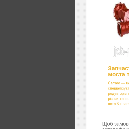
Запчас
моста 
Carraro — ц
спеціалізує
редукторів 
різних типі
потрібні зап
Щоб замови