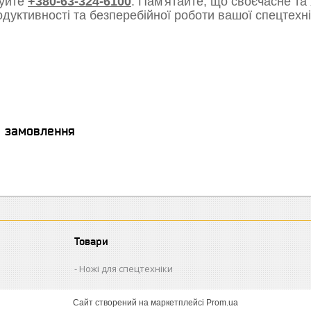
уйте
+380-63-324-6100
. Пам'ятайте, що своєчасне та
одуктивності та безперебійної роботи вашої спецтехні
я замовлення
Товари
Ножі для спецтехніки
Сайт створений на маркетплейсі
Prom.ua