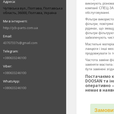
виконують різнома
Чутівська вул., Полтава, Полтавська
компанії СПЕЦ-ЗАП
область, 36000, Полтава, Україна
обслуговуванні.
Фільтри використо
фільтри, повітрян
http://jcb-parts.com.ua
рідинах, що змащу
фільтри фільтруют
забезпечують чист
43707337s@gmail.com
Мастильні матеріа
ланцюги і інші ме
продовжувати їх т
+380633246100
Частота заміни фі
заміняти мастила 
бути замінені згі
+380633246100
Постачаємо к
DOOSAN та ін
оперативно —
+380633246100
немає в наяв
Замовит