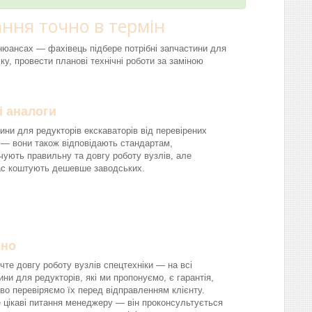
ння точно в термін
і нюансах — фахівець підбере потрібні запчастини для
ку, провести планові технічні роботи за заміною
і аналоги
ини для редукторів екскаваторів від перевірених
 — вони також відповідають стандартам,
чують правильну та довгу роботу вузлів, але
ас коштують дешевше заводських.
йно
чте довгу роботу вузлів спецтехніки — на всі
ини для редукторів, які ми пропонуємо, є гарантія,
во перевіряємо їх перед відправленням клієнту.
 цікаві питання менеджеру — він проконсультується