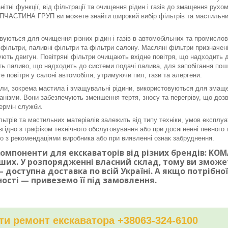
нітні функції, від фільтрації та очищення рідин і газів до змащення рух
ЧАСТИНА ГРУП ви можете знайти широкий вибір фільтрів та мастильних 
вуються для очищення різних рідин і газів в автомобільних та промисло
і фільтри, паливні фільтри та фільтри салону. Масляні фільтри призначе
ють двигун. Повітряні фільтри очищають вхідне повітря, що надходить до
ь паливо, що надходить до системи подачі палива, для запобігання по
е повітря у салоні автомобіля, утримуючи пил, гази та алергени.
ли, зокрема мастила і змащувальні рідини, використовуються для змаще
ханізми. Вони забезпечують зменшення тертя, зносу та перегріву, що доз
ермін служби.
льтрів та мастильних матеріалів залежить від типу техніки, умов експлуа
згідно з графіком технічного обслуговування або при досягненні певного п
дно з рекомендаціями виробника або при виявленні ознак забруднення.
омпоненти для екскаваторів від різних брендів: KOMAT
ших. У розпорядженні власний склад, тому ви змож
 доступна доставка по всій Україні. А якщо потрібн
ності — привеземо її під замовлення.
и ремонт екскаватора +38063-324-6100