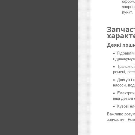
оформл
запроп
пункт.
Запчас
характ
Деякі поши
Гідравліч
гідроакумул
Трансмісі
ремені, рес
Двигун і 
насоси, вод
Електричн
інші деталі
Кузові ел
Важливо розумі
запчастин. Рек