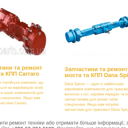
тини та ремонт
Запчастини та ремонт
та КПП Carraro
моста та КПП Dana Spi
е італійська компанія, що
Dana Spicer — один із найбільших
ться на виробництві осей,
виробників компонентів для трансміс
та інших компонентів для
включно з осі, коробки передач та і
в спецтехніки. Якщо вам
запчастинами для різних типів
частини Carraro,
спецтехніки. Якщо вам потрібні
запчастини для трансмісії Dana Spic
ти ремонт техніки або отримати більше інформації, з