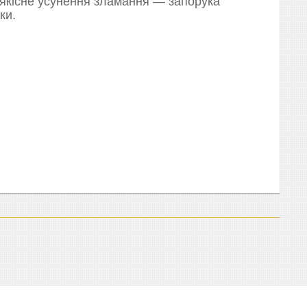
 якісне усунення зламання — запорука
ки.