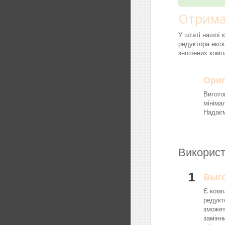
Отрима
У штаті нашої 
редуктора екск
зношених компл
Ориг
Вигото
мініма
Надаєм
Використ
1
Выг
Є комп
редукт
зможет
замінн