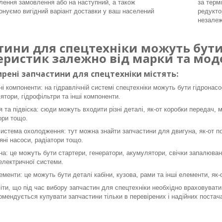
ення замовлення або на наступний, а також
за терм
онуємо вигідний варіант доставки у ваш населений
редукто
незалеж
тини для спецтехніки можуть бути 
еристик залежно від марки та моде
рені запчастини для спецтехніки містять:
ні компоненти: на гідравлічній системі спецтехніки можуть бути гідронасо
ятори, гідрофільтри та інші компоненти.
я та підвіска: сюди можуть входити різні деталі, як-от коробки передач, 
ори тощо.
система охолодження: тут можна знайти запчастини для двигуна, як-от пор
яні насоси, радіатори тощо.
а: це можуть бути стартери, генератори, акумулятори, свічки запалюванн
 електричної системи.
ементи: це можуть бути деталі кабіни, кузова, рами та інші елементи, як
ти, що під час вибору запчастин для спецтехніки необхідно враховувати 
омендується купувати запчастини тільки в перевірених і надійних постача