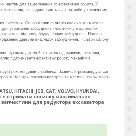
омих частин для забезпечення їх ефективної роботи. У
матеріалів, які задовольнять ваші потреби у технічному
вих системах. Основні типи фільтрів включають масляні
ні для утримання забруднень і частинок у мастильних
 двигуна, від пилу, бруду і інших забруднень. Паливні
шкодженню двигуна внаслідок забруднення. Фільтри салону
ння рухомих деталей, таких як підшипники, шестерні,
воляє підтримувати ефективну роботу механізмів і
тації і рекомендацій виробника. Зазвичай, рекомендується
робігу. Фільтри, зокрема повітряні та масляні, також мають
SU, HITACHI, JCB, CAT, VOLVO, HYUNDAI,
ете отримати посилку максимально
ої запчастини для редуктора екскаватора