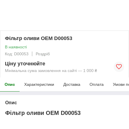
Фільтр оливи OEM D00053
В наявності
Код: D00053
Роздріб
Ціну уточнюйте
Мінімальна сума замовлення на сайті — 1 000 ₴
Опис
Характеристики
Доставка
Оплата
Умови п
Опис
Фільтр оливи OEM D00053