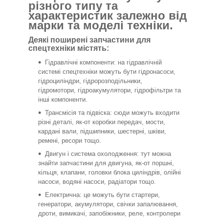
різного типу та
характеристик залежно від
марки та моделі техніки.
Деякі поширені запчастини для
спецтехніки містять:
Гідравлічні компоненти: на гідравлічній
системі спецтехніки можуть бути гідронасоси,
гідроциліндри, гідророзподільники,
гідромотори, гідроакумулятори, гідрофільтри та
інші компоненти.
Трансмісія та підвіска: сюди можуть входити
різні деталі, як-от коробки передач, мости,
кардані вали, підшипники, шестерні, шківи,
ремені, ресори тощо.
Двигун і система охолодження: тут можна
знайти запчастини для двигуна, як-от поршні,
кільця, клапани, головки блока циліндрів, олійні
насоси, водяні насоси, радіатори тощо.
Електрична: це можуть бути стартери,
генератори, акумулятори, свічки запалювання,
дроти, вимикачі, запобіжники, реле, контролери