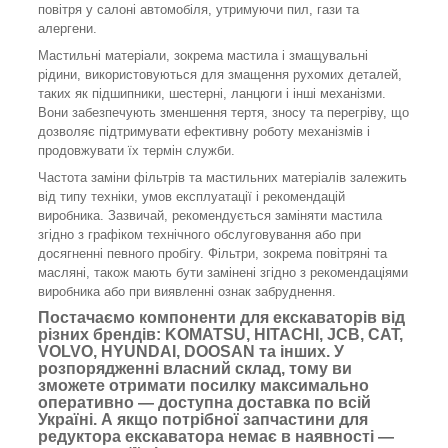
повітря у салоні автомобіля, утримуючи пил, гази та
алергени.
Мастильні матеріали, зокрема мастила і змащувальні
рідини, використовуються для змащення рухомих деталей,
таких як підшипники, шестерні, ланцюги і інші механізми.
Вони забезпечують зменшення тертя, зносу та перегріву, що
дозволяє підтримувати ефективну роботу механізмів і
продовжувати їх термін служби.
Частота заміни фільтрів та мастильних матеріалів залежить
від типу техніки, умов експлуатації і рекомендацій
виробника. Зазвичай, рекомендується заміняти мастила
згідно з графіком технічного обслуговування або при
досягненні певного пробігу. Фільтри, зокрема повітряні та
масляні, також мають бути замінені згідно з рекомендаціями
виробника або при виявленні ознак забруднення.
Постачаємо компоненти для екскаваторів від
різних брендів: KOMATSU, HITACHI, JCB, CAT,
VOLVO, HYUNDAI, DOOSAN та інших. У
розпорядженні власний склад, тому ви
зможете отримати посилку максимально
оперативно — доступна доставка по всій
Україні. А якщо потрібної запчастини для
редуктора екскаватора немає в наявності —