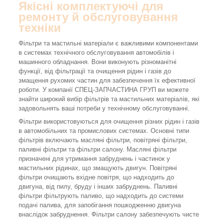
Якісні комплектуючі для
ремонту й обслуговування
техніки
Фільтри та мастильні матеріали є важливими компонентами
в системах технічного обслуговування автомобілів і
машинного обладнання. Вони виконують різноманітні
функції, від фільтрації та очищення рідин і газів до
змащення рухомих частин для забезпечення їх ефективної
роботи. У компанії СПЕЦ-ЗАПЧАСТИНА ГРУП ви можете
знайти широкий вибір фільтрів та мастильних матеріалів, які
задовольнять ваші потреби у технічному обслуговуванні.
Фільтри використовуються для очищення різних рідин і газів
в автомобільних та промислових системах. Основні типи
фільтрів включають масляні фільтри, повітряні фільтри,
паливні фільтри та фільтри салону. Масляні фільтри
призначені для утримання забруднень і частинок у
мастильних рідинах, що змащують двигун. Повітряні
фільтри очищають вхідне повітря, що надходить до
двигуна, від пилу, бруду і інших забруднень. Паливні
фільтри фільтрують паливо, що надходить до системи
подачі палива, для запобігання пошкодженню двигуна
внаслідок забруднення. Фільтри салону забезпечують чисте