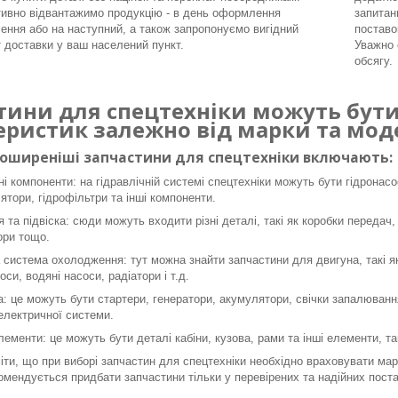
ивно відвантажимо продукцію - в день оформлення
запитан
ення або на наступний, а також запропонуємо вигідний
поставо
т доставки у ваш населений пункт.
Уважно 
обсягу.
тини для спецтехніки можуть бути 
еристик залежно від марки та моде
поширеніші запчастини для спецтехніки включають:
ні компоненти: на гідравлічній системі спецтехніки можуть бути гідронасо
ятори, гідрофільтри та інші компоненти.
я та підвіска: сюди можуть входити різні деталі, такі як коробки передач,
ори тощо.
 система охолодження: тут можна знайти запчастини для двигуна, такі як 
оси, водяні насоси, радіатори і т.д.
: це можуть бути стартери, генератори, акумулятори, свічки запалювання
 електричної системи.
лементи: це можуть бути деталі кабіни, кузова, рами та інші елементи, так
ти, що при виборі запчастин для спецтехніки необхідно враховувати марк
омендується придбати запчастини тільки у перевірених та надійних поста