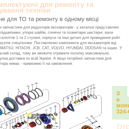
омплектуючі для ремонту та
ування техніки
не для ТО та ремонту в одному місці
 запчастини для редукторів екскаваторів - у каталозі представлені
 підшипники, упорні шайби, сонячні та планетарні шестерні, вали
сателітів 1 та 2 ступені, корпуси та інші деталі для проведення робіт
вузлів спецтехніки. Поставляємо компоненти для екскаваторів від
KOMATSU, HITACHI, JCB, CAT, VOLVO, HYUNDAI, DOOSAN та інших. У
асний склад, тому ви зможете отримати посилку максимально
упна доставка по всій Україні. А якщо потрібної запчастини для
тора немає - привеземо її на замовлення.
З
а
мови
324-
Отр