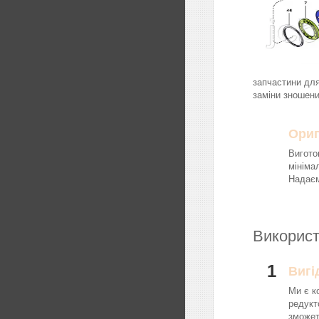
запчастини для
заміни зношени
Ориг
Вигото
мініма
Надаєм
Використ
1
Вигі
Ми є к
редукт
зможет