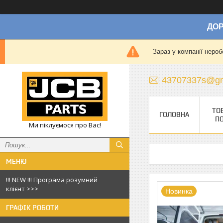
ДОР
Зараз у компанії нероб
43707337s@gm
ТО
ГОЛОВНА
П
Ми піклуємося про Вас!
!!! NEW !!! Програма розумний
клієнт >>>
Новинка
ГРАФІК РОБОТИ