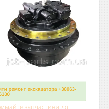
ти ремонт екскаватора +38063-
6100
имайте запчастини до