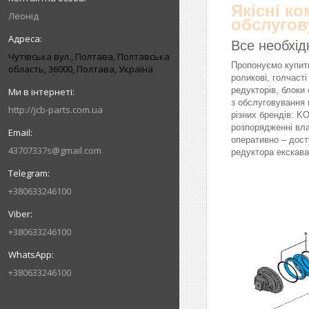
Якісні к
Леонід
обслугов
Все необхід
Чутівська вул., Полтава, Полтавська
Пропонуємо купити
область, 36000, Полтава, Україна
роликові, голчасті
редукторів, блоки 
з обслуговування 
http://jcb-parts.com.ua
різних брендів: 
розпорядженні вл
оперативно – дост
43707337s@gmail.com
редуктора екскава
+380633246100
+380633246100
+380633246100