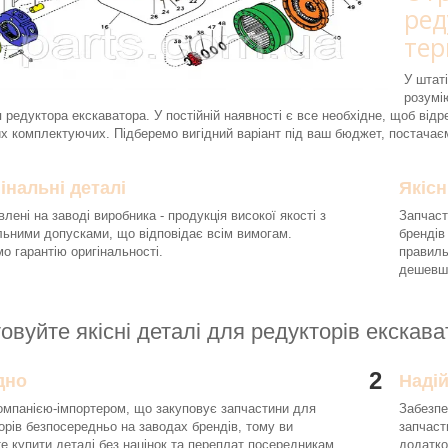
ред
тер
У штаті
розумі
 редуктора екскаватора. У постійній наявності є все необхідне, щоб відре
х комплектуючих. Підберемо вигідний варіант під ваш бюджет, постачає
інальні деталі
Якісн
влені на заводі виробника - продукція високої якості з
Запчаст
льними допусками, що відповідає всім вимогам.
брендів
о гарантію оригінальності.
правиль
дешевше
овуйте якісні деталі для редукторів екскав
2
дно
Наді
омпанією-імпортером, що закуповує запчастини для
Забезпе
орів безпосередньо на заводах брендів, тому ви
запчаст
е купити деталі без націнок та переплат посередникам.
додатко