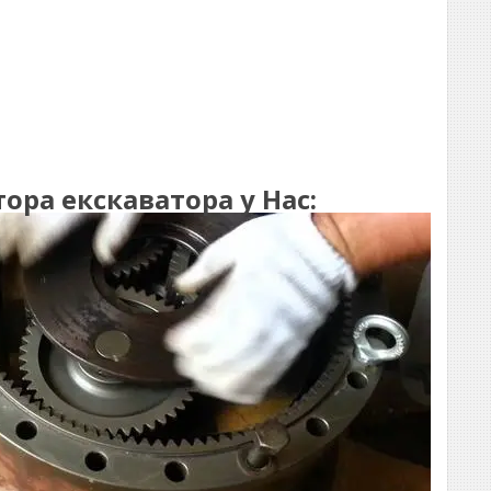
ра екскаватора у Нас: