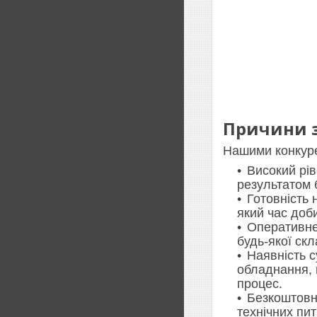
Причини з
Нашими конкуре
Високий рів
результатом 
Готовність 
який час доб
Оперативне
будь-якої скл
Наявність 
обладнання, 
процес.
Безкоштовн
технічних пи