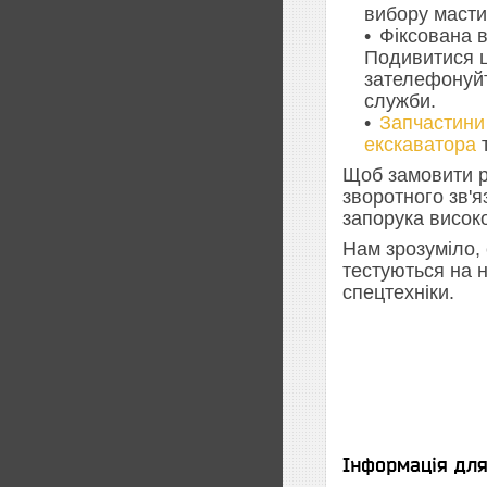
вибору масти
Фіксована в
Подивитися ц
зателефонуйт
служби.
Запчастини
екскаватора
Щоб замовити р
зворотного зв'
запорука високо
Нам зрозуміло, 
тестуються на н
спецтехніки.
Інформація дл