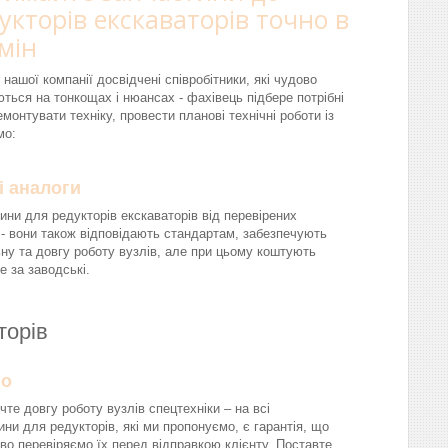
укторів екскаваторів точно в
мін
 нашої компанії досвідчені співробітники, які чудово
ються на тонкощах і нюансах - фахівець підбере потрібні
монтувати техніку, провести планові технічні роботи із
мо:
і аналоги
ини для редукторів екскаваторів від перевірених
 - вони також відповідають стандартам, забезпечують
ну та довгу роботу вузлів, але при цьому коштують
 за заводські.
аторів
йо
чте довгу роботу вузлів спецтехніки – на всі
ини для редукторів, які ми пропонуємо, є гарантія, що
во перевіряємо їх перед відправкою клієнту. Поставте