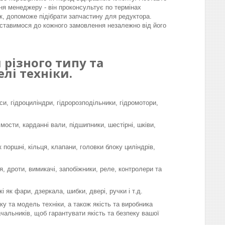
ня менеджеру - він проконсультує по термінах
к, допоможе підібрати запчастину для редуктора.
ставимося до кожного замовлення незалежно від його
різного типу та
лі техніки.
си, гідроциліндри, гідророзподільники, гідромотори,
 мости, карданні вали, підшипники, шестірні, шківи,
поршні, кільця, клапани, головки блоку циліндрів,
, дроти, вимикачі, запобіжники, реле, контролери та
і як фари, дзеркала, шибки, двері, ручки і т.д.
у та модель техніки, а також якість та виробника
чальників, щоб гарантувати якість та безпеку вашої