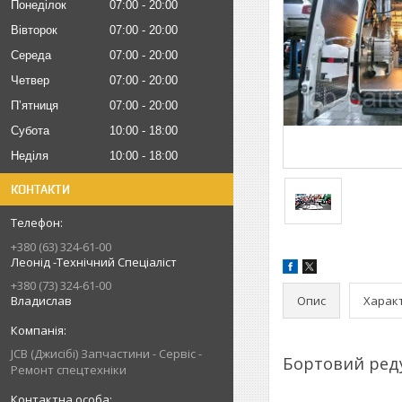
Понеділок
07:00
20:00
Вівторок
07:00
20:00
Середа
07:00
20:00
Четвер
07:00
20:00
Пʼятниця
07:00
20:00
Субота
10:00
18:00
Неділя
10:00
18:00
КОНТАКТИ
+380 (63) 324-61-00
Леонід -Технічний Спеціаліст
+380 (73) 324-61-00
Опис
Харак
Владислав
JCB (Джисібі) Запчастини - Сервіс -
Бортовий ред
Ремонт спецтехніки