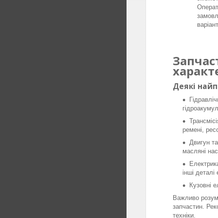
Операт
замовл
варіан
Запчас
характ
Деякі най
Гідравліч
гідроакумул
Трансмісі
ремені, рес
Двигун та
масляні нас
Електрика
інші деталі
Кузовні е
Важливо розумі
запчастин. Рек
техніки.