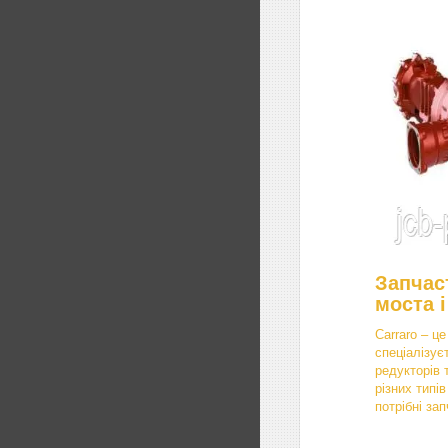
Запчас
моста і
Carraro – це
спеціалізує
редукторів 
різних типі
потрібні за