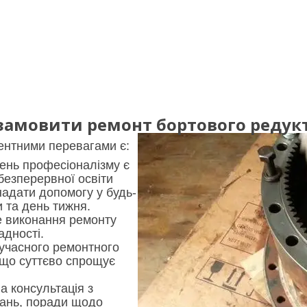
амовити ремонт бортового редукто
нтними перевагами є:
ень професіоналізму є
безперервної освіти
надати допомогу у будь-
и та день тижня.
 виконання ремонту
адності.
сучасного ремонтного
що суттєво спрощує
а консультація з
тань, поради щодо