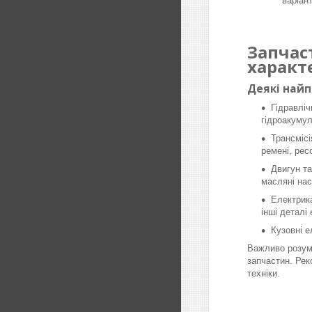
варіан
Запчас
характ
Деякі най
Гідравліч
гідроакумул
Трансмісі
ремені, рес
Двигун та
масляні нас
Електрика
інші деталі
Кузовні е
Важливо розумі
запчастин. Рек
техніки.