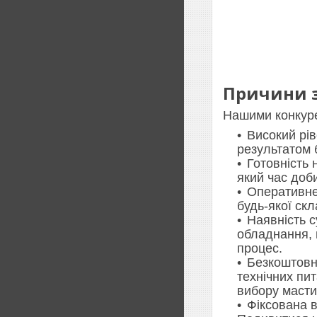
Причини з
Нашими конкуре
Високий рів
результатом 
Готовність 
який час доб
Оперативне
будь-якої скл
Наявність 
обладнання, 
процес.
Безкоштовн
технічних пи
вибору масти
Фіксована в