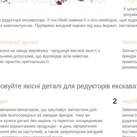
У штаті
розумі
 редуктора екскаватора. У постійній наявності є все необхідне, щоб відре
х комплектуючих. Підберемо вигідний варіант під ваш бюджет, постачає
інальні деталі
Якісн
влені на заводі виробника - продукція високої якості з
Запчаст
льними допусками, що відповідає всім вимогам.
брендів
о гарантію оригінальності.
правиль
дешевше
овуйте якісні деталі для редукторів екскав
2
дно
Наді
омпанією-імпортером, що закуповує запчастини для
Забезпе
орів безпосередньо на заводах брендів, тому ви
запчаст
е купити деталі без націнок та переплат посередникам.
додатко
ивно відвантажимо продукцію - в день оформлення
запитан
ення або на наступний, а також запропонуємо вигідний
поставо