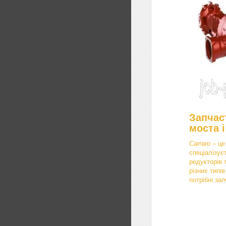
Запчас
моста і
Carraro – це
спеціалізує
редукторів 
різних типі
потрібні за