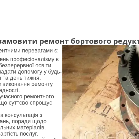
амовити ремонт бортового редукто
нтними перевагами є:
ень професіоналізму є
безперервної освіти
надати допомогу у будь-
и та день тижня.
 виконання ремонту
адності.
сучасного ремонтного
що суттєво спрощує
а консультація з
тань, поради щодо
льних матеріалів.
артість послуг.