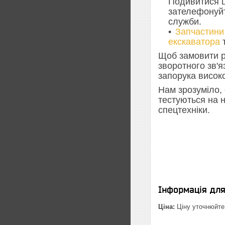
Подивитися ц
зателефонуйт
служби.
Запчастини
екскаватора
Щоб замовити р
зворотного зв'
запорука високо
Нам зрозуміло, 
тестуються на н
спецтехніки.
Інформація дл
Ціна:
Ціну уточнюйте