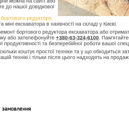
іни можна на сайті або
е до нашої довідкової
 бортового редуктора
та міні екскаватора в наявності на складі у Києві.
емонт бортового редуктора екскаватора або отримат
язку або зателефонуйте
+380-63-324-6100
. Пам'ятайт
ї продуктивності та безперебійної роботи вашої спец
скільки коштує простої техніки та у що обходиться зат
ашій технікі і тільки після цього надходять на прода
я замовлення