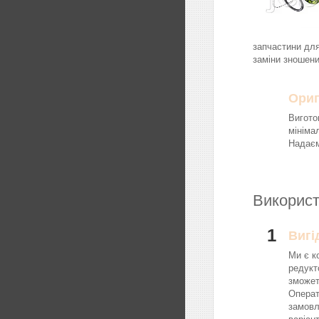
запчастини для
заміни зношени
Ориг
Вигото
мініма
Надаєм
Використ
1
Вигі
Ми є к
редукт
зможет
Операт
замовл