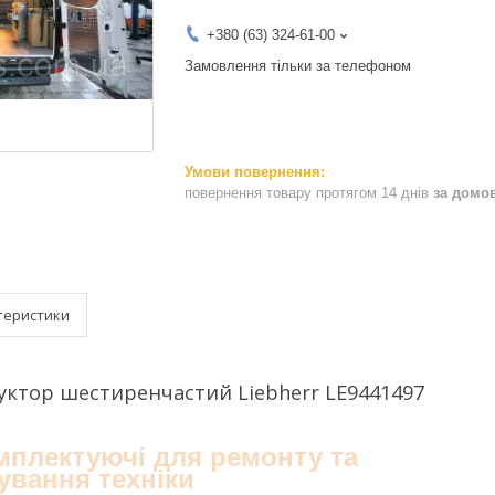
+380 (63) 324-61-00
Замовлення тільки за телефоном
повернення товару протягом 14 днів
за домо
теристики
ктор шестиренчастий Liebherr LE9441497
омплектуючі для ремонту та
ування техніки