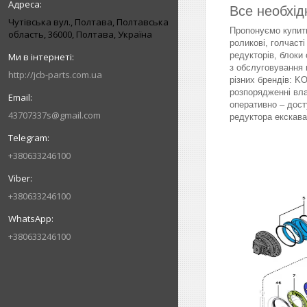
Все необхід
Чутівська вул., Полтава, Полтавська
Пропонуємо купити
область, 36000, Полтава, Україна
роликові, голчасті
редукторів, блоки 
з обслуговування 
http://jcb-parts.com.ua
різних брендів: 
розпорядженні вл
оперативно – дост
43707337s@gmail.com
редуктора екскава
+380633246100
+380633246100
+380633246100