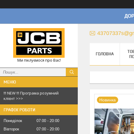
ДОР
43707337s@gm
ТО
ГОЛОВНА
П
Ми піклуємося про Вас!
!!! NEW !!! Програма розумний
клієнт >>>
Новинка
ГРАФІК РОБОТИ
Понеділок
07:00
20:00
Вівторок
07:00
20:00