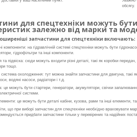
т доставки у ваш населений пункт.
Уважно 
обсягу.
тини для спецтехніки можуть бути 
еристик залежно від марки та моде
поширеніші запчастини для спецтехніки включають:
ні компоненти: на гідравлічній системі спецтехніки можуть бути гідронасо
ятори, гідрофільтри та інші компоненти.
я та підвіска: сюди можуть входити різні деталі, такі як коробки передач,
ори тощо.
 система охолодження: тут можна знайти запчастини для двигуна, такі як 
оси, водяні насоси, радіатори і т.д.
: це можуть бути стартери, генератори, акумулятори, свічки запалювання
 електричної системи.
лементи: це можуть бути деталі кабіни, кузова, рами та інші елементи, так
ти, що при виборі запчастин для спецтехніки необхідно враховувати марк
омендується придбати запчастини тільки у перевірених та надійних поста