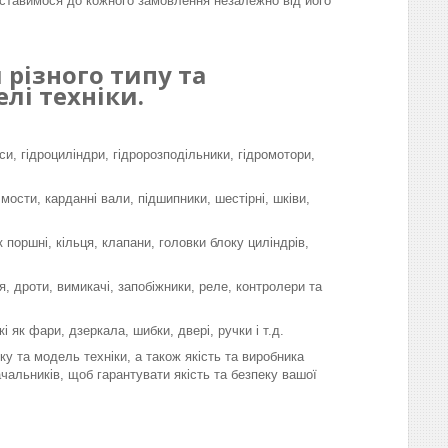
ставимося до кожного замовлення незалежно від його
різного типу та
лі техніки.
си, гідроциліндри, гідророзподільники, гідромотори,
 мости, карданні вали, підшипники, шестірні, шківи,
поршні, кільця, клапани, головки блоку циліндрів,
, дроти, вимикачі, запобіжники, реле, контролери та
і як фари, дзеркала, шибки, двері, ручки і т.д.
у та модель техніки, а також якість та виробника
чальників, щоб гарантувати якість та безпеку вашої