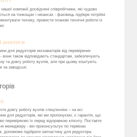
 нашої компанії досвідчені співробітники, які чудово
ються на тонкощах і нюансах - фахівець підбере потрібні
монтувати техніку, провести планові технічні роботи із
мо:
і аналоги
ини для редукторів екскаваторів від перевірених
 - вони також відповідають стандартам, забезпечують
ну та довгу роботу вузлів, але при цьому коштують
 за заводські.
аторів
йо
чте довгу роботу вузлів спецтехніки – на всі
ини для редукторів, які ми пропонуємо, є гарантія, що
во перевіряємо їх перед відправкою клієнту. Поставте
ня менеджеру - він проконсультує по термінах
к, допоможе підібрати запчастину для редуктора.