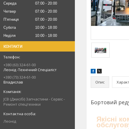
Середа
07:00
20:00
Четвер
07:00
20:00
Пʼятниця
07:00
20:00
Субота
10:00
18:00
Неділя
10:00
18:00
КОНТАКТИ
+380 (63) 324-61-00
Леонід -Технічний Спеціаліст
+380 (73) 324-61-00
Опис
Харак
Владислав
JCB (Джисібі) Запчастини - Сервіс -
Бортовий реду
Ремонт спецтехніки
Якісні к
Леонід
обслугов