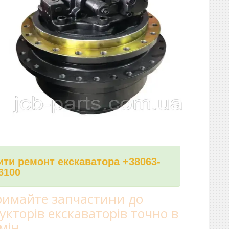
ти ремонт екскаватора +38063-
6100
имайте запчастини до
укторів екскаваторів точно в
мін