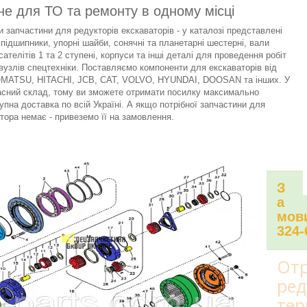
не для ТО та ремонту в одному місці
 запчастини для редукторів екскаваторів - у каталозі представлені
 підшипники, упорні шайби, сонячні та планетарні шестерні, вали
сателітів 1 та 2 ступені, корпуси та інші деталі для проведення робіт
вузлів спецтехніки. Поставляємо компоненти для екскаваторів від
KOMATSU, HITACHI, JCB, CAT, VOLVO, HYUNDAI, DOOSAN та інших. У
асний склад, тому ви зможете отримати посилку максимально
упна доставка по всій Україні. А якщо потрібної запчастини для
тора немає - привеземо її на замовлення.
З
а
мови
324-
Отр
ред
тер