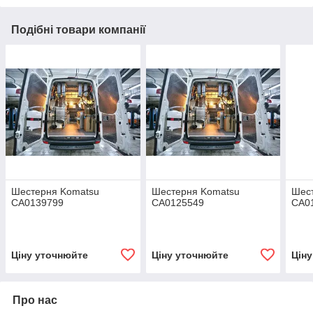
Подібні товари компанії
Шестерня Komatsu
Шестерня Komatsu
Шес
CA0139799
CA0125549
CA0
Ціну уточнюйте
Ціну уточнюйте
Цін
Про нас