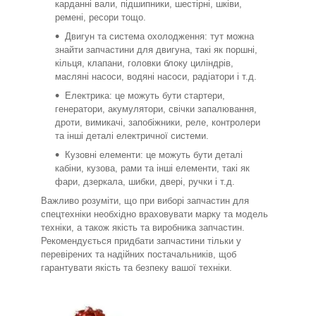
карданні вали, підшипники, шестірні, шківи,
ремені, ресори тощо.
Двигун та система охолодження: тут можна
знайти запчастини для двигуна, такі як поршні,
кільця, клапани, головки блоку циліндрів,
масляні насоси, водяні насоси, радіатори і т.д.
Електрика: це можуть бути стартери,
генератори, акумулятори, свічки запалювання,
дроти, вимикачі, запобіжники, реле, контролери
та інші деталі електричної системи.
Кузовні елементи: це можуть бути деталі
кабіни, кузова, рами та інші елементи, такі як
фари, дзеркала, шибки, двері, ручки і т.д.
Важливо розуміти, що при виборі запчастин для
спецтехніки необхідно враховувати марку та модель
техніки, а також якість та виробника запчастин.
Рекомендується придбати запчастини тільки у
перевірених та надійних постачальників, щоб
гарантувати якість та безпеку вашої техніки.