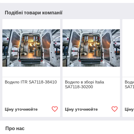
Подібні товари компанії
Водило ITR SA7118-38410
Водило в зборі Italia
Води
SA7118-30200
SA7
Ціну уточнюйте
Ціну уточнюйте
Цін
Про нас