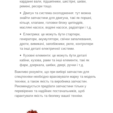
карданні вали, підшипники, шестірні, шківи,
ремені, ресори тощо.
Двигун та система охолодження: тут можна
знайти запчастини для двигуна, такі як поршні,
кільця, клапани, головки блоку циліндрів,
масляні насоси, водяні насоси, радіатори і т.д.
Електрика: це можуть бути стартери,
генератори, акумулятори, свічки запалювання,
дроти, вимикачі, запобіжники, реле, контролери
та інші деталі електричної системи.
Кузовні елементи: це можуть бути деталі
кабіни, кузова, рами та інші елементи, такі як
фари, дзеркала, шибки, двері, ручки і т.д.
Важливо розуміти, що при виборі запчастин для
спецтехніки необхідно враховувати марку та модель
техніки, а також якість та виробника запчастин.
Рекомендується придбати запчастини тільки у
перевірених та надійних постачальників, щоб
гарантувати якість та безпеку вашої техніки.