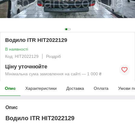
Водило ITR HIT2022129
В наявності
Код: HIT2022129
Роздріб
Ціну уточнюйте
Мінімальна сума замовлення на сайті — 1 000 ₴
Опис
Характеристики
Доставка
Оплата
Умови п
Опис
Водило ITR HIT2022129