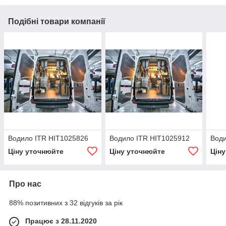
Подібні товари компанії
Водило ITR HIT1025826
Водило ITR HIT1025912
Води
Ціну уточнюйте
Ціну уточнюйте
Цін
Про нас
88% позитивних з 32 відгуків за рік
Працює з 28.11.2020