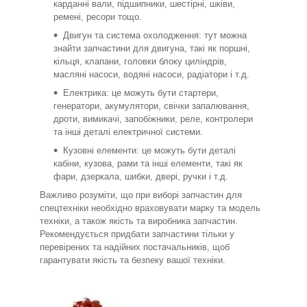
карданні вали, підшипники, шестірні, шківи,
ремені, ресори тощо.
Двигун та система охолодження: тут можна
знайти запчастини для двигуна, такі як поршні,
кільця, клапани, головки блоку циліндрів,
масляні насоси, водяні насоси, радіатори і т.д.
Електрика: це можуть бути стартери,
генератори, акумулятори, свічки запалювання,
дроти, вимикачі, запобіжники, реле, контролери
та інші деталі електричної системи.
Кузовні елементи: це можуть бути деталі
кабіни, кузова, рами та інші елементи, такі як
фари, дзеркала, шибки, двері, ручки і т.д.
Важливо розуміти, що при виборі запчастин для
спецтехніки необхідно враховувати марку та модель
техніки, а також якість та виробника запчастин.
Рекомендується придбати запчастини тільки у
перевірених та надійних постачальників, щоб
гарантувати якість та безпеку вашої техніки.