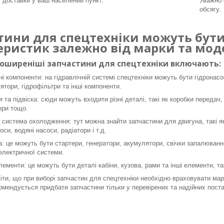
т доставки у ваш населений пункт.
Уважно 
обсягу.
тини для спецтехніки можуть бути 
еристик залежно від марки та моде
поширеніші запчастини для спецтехніки включають:
ні компоненти: на гідравлічній системі спецтехніки можуть бути гідронасо
ятори, гідрофільтри та інші компоненти.
я та підвіска: сюди можуть входити різні деталі, такі як коробки передач,
ори тощо.
 система охолодження: тут можна знайти запчастини для двигуна, такі як 
оси, водяні насоси, радіатори і т.д.
: це можуть бути стартери, генератори, акумулятори, свічки запалювання
 електричної системи.
лементи: це можуть бути деталі кабіни, кузова, рами та інші елементи, так
ти, що при виборі запчастин для спецтехніки необхідно враховувати марк
омендується придбати запчастини тільки у перевірених та надійних поста