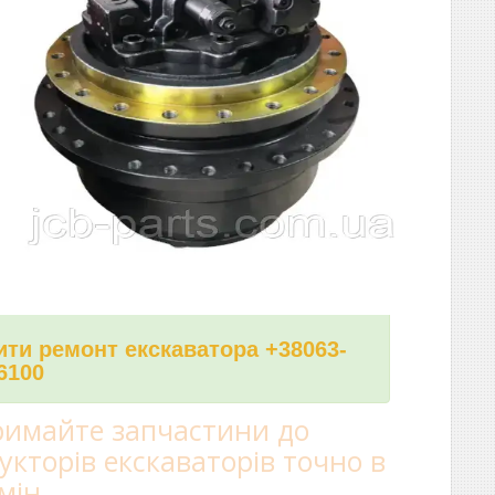
ти ремонт екскаватора +38063-
6100
имайте запчастини до
укторів екскаваторів точно в
мін