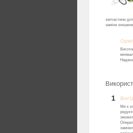
запчастини для
заміни зношени
Ориг
Вигото
мініма
Надаєм
Використ
1
Вигі
Ми є к
редукт
зможет
Операт
замовл