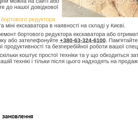
іни можна на сайті або
е до нашої довідкової
 бортового редуктора
та міні екскаватора в наявності на складі у Києві.
емонт бортового редуктора екскаватора або отримат
язку або зателефонуйте
+380-63-324-6100
. Пам'ятайт
ї продуктивності та безперебійної роботи вашої спец
скільки коштує простої техніки та у що обходиться зат
ашій технікі і тільки після цього надходять на прода
я замовлення