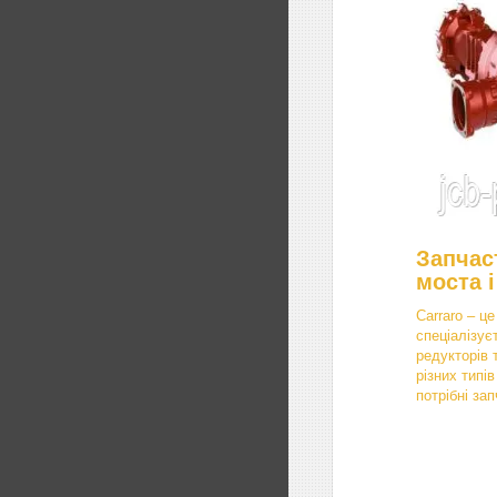
Запчас
моста і
Carraro – це
спеціалізує
редукторів 
різних типі
потрібні за