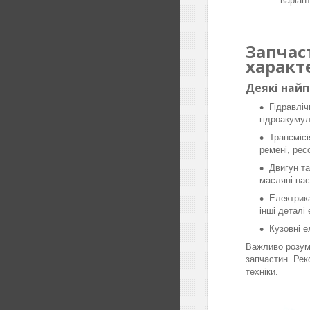
варіан
Запчас
характ
Деякі най
Гідравліч
гідроакумул
Трансмісі
ремені, рес
Двигун та
масляні нас
Електрика
інші деталі
Кузовні е
Важливо розумі
запчастин. Рек
техніки.