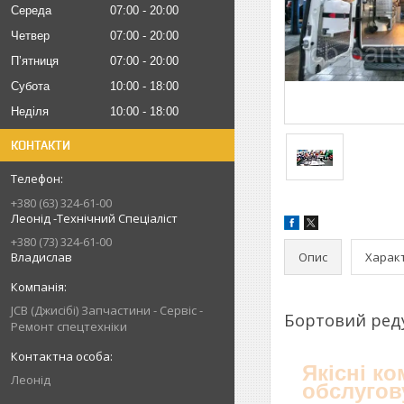
Середа
07:00
20:00
Четвер
07:00
20:00
Пʼятниця
07:00
20:00
Субота
10:00
18:00
Неділя
10:00
18:00
КОНТАКТИ
+380 (63) 324-61-00
Леонід -Технічний Спеціаліст
+380 (73) 324-61-00
Опис
Харак
Владислав
JCB (Джисібі) Запчастини - Сервіс -
Бортовий ред
Ремонт спецтехніки
Якісні к
Леонід
обслугов