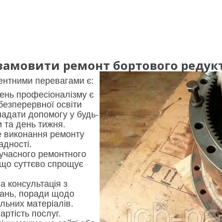
амовити ремонт бортового редукто
нтними перевагами є:
ень професіоналізму є
безперервної освіти
надати допомогу у будь-
и та день тижня.
 виконання ремонту
адності.
сучасного ремонтного
що суттєво спрощує
а консультація з
тань, поради щодо
льних матеріалів.
артість послуг.