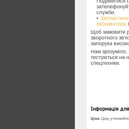
Подивитися ц
зателефонуйт
служби.
Запчастини
екскаватора
Щоб замовити р
зворотного зв'
запорука високо
Нам зрозуміло, 
тестуються на н
спецтехніки.
Інформація дл
Ціна:
Ціну уточнюйте