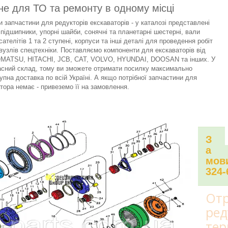
не для ТО та ремонту в одному місці
 запчастини для редукторів екскаваторів - у каталозі представлені
 підшипники, упорні шайби, сонячні та планетарні шестерні, вали
сателітів 1 та 2 ступені, корпуси та інші деталі для проведення робіт
вузлів спецтехніки. Поставляємо компоненти для екскаваторів від
KOMATSU, HITACHI, JCB, CAT, VOLVO, HYUNDAI, DOOSAN та інших. У
асний склад, тому ви зможете отримати посилку максимально
упна доставка по всій Україні. А якщо потрібної запчастини для
тора немає - привеземо її на замовлення.
З
а
мови
324-
Отр
ред
тер