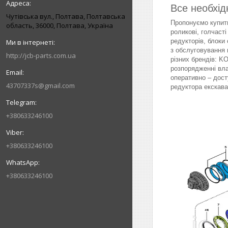
Все необхід
Чутівська вул., Полтава, Полтавська
Пропонуємо купити
область, 36000, Полтава, Україна
роликові, голчасті
редукторів, блоки 
з обслуговування 
http://jcb-parts.com.ua
різних брендів: 
розпорядженні вл
оперативно – дост
43707337s@gmail.com
редуктора екскава
+380633246100
+380633246100
+380633246100