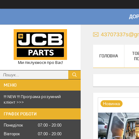
ДОР
43707337s@gm
ТО
ГОЛОВНА
П
Ми піклуємося про Вас!
!!! NEW !!! Програма розумний
клієнт >>>
Новинка
ГРАФІК РОБОТИ
Понеділок
07:00
20:00
Вівторок
07:00
20:00