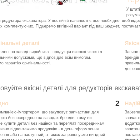
У штаті
розумі
 редуктора екскаватора. У постійній наявності є все необхідне, щоб відре
х комплектуючих. Підберемо вигідний варіант під ваш бюджет, постачає
інальні деталі
Якісн
влені на заводі виробника - продукція високої якості з
Запчаст
льними допусками, що відповідає всім вимогам.
брендів
о гарантію оригінальності.
правиль
дешевше
овуйте якісні деталі для редукторів екскав
2
дно
Наді
омпанією-імпортером, що закуповує запчастини для
Забезпе
орів безпосередньо на заводах брендів, тому ви
запчаст
е купити деталі без націнок та переплат посередникам.
додатко
ивно відвантажимо продукцію - в день оформлення
запитан
ення або на наступний, а також запропонуємо вигідний
поставо