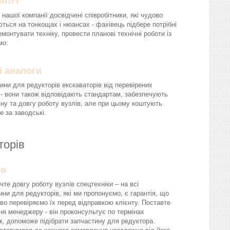
 нашої компанії досвідчені співробітники, які чудово
ються на тонкощах і нюансах - фахівець підбере потрібні
монтувати техніку, провести планові технічні роботи із
мо:
і аналоги
ини для редукторів екскаваторів від перевірених
 - вони також відповідають стандартам, забезпечують
ну та довгу роботу вузлів, але при цьому коштують
 за заводські.
аторів
йо
чте довгу роботу вузлів спецтехніки – на всі
ини для редукторів, які ми пропонуємо, є гарантія, що
во перевіряємо їх перед відправкою клієнту. Поставте
ня менеджеру - він проконсультує по термінах
к, допоможе підібрати запчастину для редуктора.