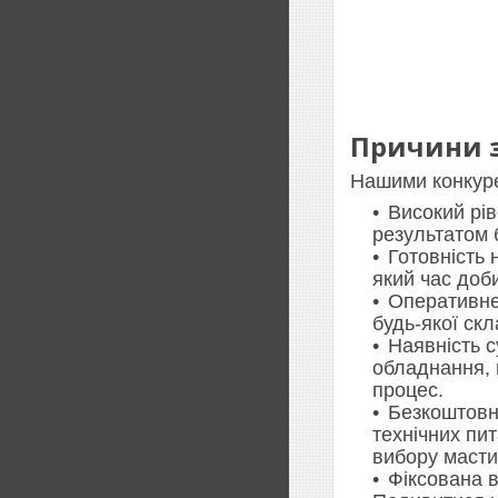
Причини з
Нашими конкуре
Високий рів
результатом 
Готовність 
який час доб
Оперативне
будь-якої скл
Наявність 
обладнання, 
процес.
Безкоштовн
технічних пи
вибору масти
Фіксована в