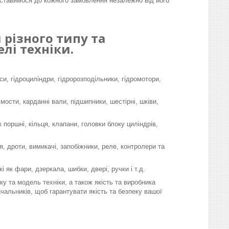
ставимося до кожного замовлення незалежно від його
різного типу та
лі техніки.
си, гідроциліндри, гідророзподільники, гідромотори,
 мости, карданні вали, підшипники, шестірні, шківи,
поршні, кільця, клапани, головки блоку циліндрів,
, дроти, вимикачі, запобіжники, реле, контролери та
і як фари, дзеркала, шибки, двері, ручки і т.д.
у та модель техніки, а також якість та виробника
чальників, щоб гарантувати якість та безпеку вашої