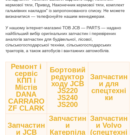
кермової тяги, Привод, Наконечник кермової тяги, комплект
гальмівних накладок" із запропонованого списку. Не можете
визначитися — телефонуйте нашим менеджерам.
У нашому інтернет-магазині ТОВ JCB — PARTS — надано
найбільший вибір оригінальних запчастин і перевірених
аналогів запчастин для будівельної, лісової,
сільськогосподарської техніки, сільськогосподарських
тракторів, а також автобусів і вантажних автомобілів.
Ремонт і
Бортовий
сервіс
редуктор
Запчастин
КПП і
ходу JCB
и для
Містів
JS220
спецтехні
DANA
JS240
ки
CARRARO
JS200
ZF CLARK
Запчастин
Запчастин
Запчастин
и
и Volvo
и JCB
Катерпіла
(спецтехні