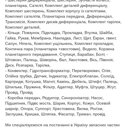
планетарка, Сателіт, Комплект деталей диференціалу,
Комплект шестерень, Комплект корпусу із сателітами,
Комплект сателітів, Планетарна передача, Диференціал,
Трансмісія, Комплект дисків диференціала, Комплект тарілок,
Комплект деталей,
- Кільце, Повзунок, Підкладка, Прокладка, Втулка, Шайба,
Гайка, Рукав, Мембрана, Накладка, Лист, Щит, Екран, гвинт,
Сапун, Ніпель, Комплект ущільнень, Комплект прокладок,
Контична пара (планетарка +хвостовик), Водило, Корзина
планетарного передавання, Ступиця, Барабан, Болт, -
Штовхач, Палець, Шкворінь, Вал, Хвостовик, Вісь, Півонія,
Диск, Розпарка, Тарілка,
- Конвентер, Гідротрансформатор, Перетворювач, Олія,
Олійна трубка, Датчик, Індикатор, ЕлектроКлапан, Солоїд,
Картридж, Котушка, Магніт, Камінь, Дюбель, Штифт, Палець,
Шпилька, Пружина, Фільтр, Адаптер, Муфта, Штуцер, Жгут,
Провід, Провід
- Коробка передач, Редуктор, Синхронізатор, Насос,
Підшипник, Підвіс моста, Шарик, Корпус, Кожух, Осевой
шарнір, Опора, Суппорт, Хрестовина, Вилка, Роз'єм,
Заглушка, Кришка, Шляпка, Фіксатор, Тримач, провід.
Ми спеціалізуємося на постачанні в Україну запасних частин