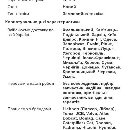
Стан
Новий
Тип техніки
Землерийна техніка
Користувальницькі характеристики
Здійснюємо доставку по
Хмельницький, Кам'янець-
всій Україні
Подільський, Харків, Київ,
Дніпро, Кривий Ріг, Одеса,
Запоріжжя, Львів, Рівне,
Полтава, Вінниця, Луцьк,
Ужгород, Тернопіль,
Чернівці, Івано-Франківськ,
Миколаїв, Херсон, Суми,
Чернігів, Донецьк, Луганськ,
Кропивницький, Черкаси,
Умань
Переваги в нашій роботі
без посередників, підбір
запчастин, надійна і швидка
поставка, оригінальні
запчастини, вигідні ціни,
гарантія
Працюємо з брендами
Liebherr (Липхер, Лібхер),
Terex, JCB, Volvo, Atlas,
Bobcat, Bomag, Case,
Caterpillar / Cat, Doosan,
Fadroma, Hitachi, Hyundai,