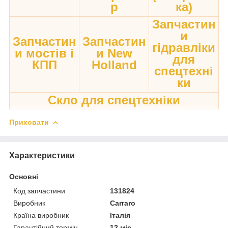
р
ка)
Запчастин
и
Запчастин
Запчастин
гідравліки
и мостів і
и New
для
КПП
Holland
спецтехні
ки
Скло для спецтехніки
Приховати
Характеристики
Основні
Код запчастини
131824
Виробник
Carraro
Країна виробник
Італія
Гарантійний термін
12 міс