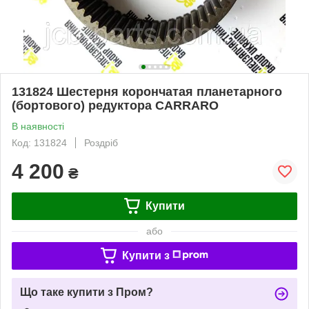
131824 Шестерня корончатая планетарного
(бортового) редуктора CARRARO
В наявності
Код: 131824
Роздріб
4 200
₴
Купити
або
Купити з
Що таке купити з Пром?