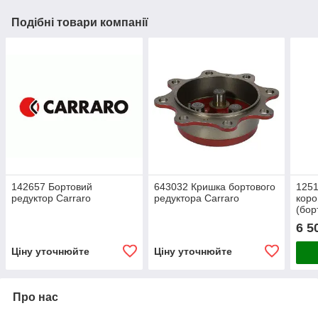
Подібні товари компанії
142657 Бортовий
643032 Кришка бортового
125
редуктор Carraro
редуктора Carraro
коро
(бор
Carr
6 5
Ціну уточнюйте
Ціну уточнюйте
Про нас