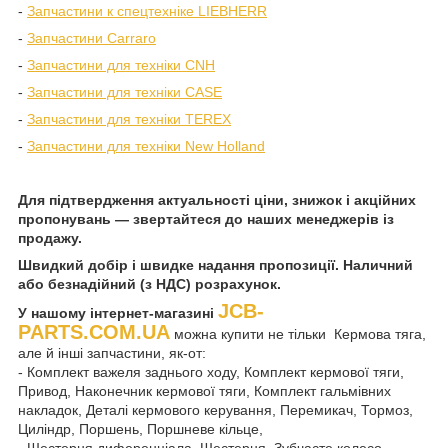
-
Запчастини к спецтехніке LIEBHERR
-
Запчастини Carraro
-
Запчастини для техніки CNH
-
Запчастини для техніки CASE
-
Запчастини для техніки TEREX
-
Запчастини для техніки New Holland
Для підтвердження актуальності ціни, знижок і акційних
пропонувань — звертайтеся до наших менеджерів із
продажу.
Швидкий добір і швидке надання пропозиції. Наличний
або безнадійний (з НДС) розрахунок.
JCB-
У нашому інтернет-магазині
PARTS.COM.UA
можна купити не тільки Кермова тяга,
але й інші запчастини, як-от:
- Комплект важеля заднього ходу, Комплект кермової тяги,
Привод, Наконечник кермової тяги, Комплект гальмівних
накладок, Деталі кермового керування, Перемикач, Тормоз,
Циліндр, Поршень, Поршневе кільце,
- Шестерня диференціала, Шестерня, Зубчасте колесо,