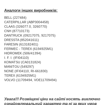
Аналоги інших виробників:
BELL (227484)
CATERPILLAR (ABP3004458)
CLAAS (326077.0, 3260770)
CNH (87710173)
DANTRUCK (09217075, 9217075)
DRESSTA (852041611)
FARESIN (613182401)
FERMEC - TEREX (6194925M1)
HIDROMEK (S06/41394)
I. F. I. (IFI04110)
KOMATSU (CA0131824)
MANITOU (549297)
NONE (IFI04110, RI-661830)
TEREX (6194925M1)
VOLVO (11709494, VOE11709494)
Увага!!! Розміщені ціни на сайті носять виключно
ознайомлювальний характер та ні за яких умов