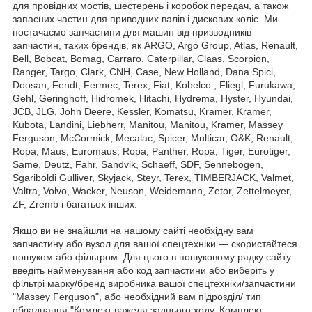
для провідних мостів, шестерень і коробок передач, а також
запасних частин для приводних валів і дискових коліс. Ми
постачаємо запчастини для машин від призводників
запчастин, таких брендів, як ARGO, Argo Group, Atlas, Renault,
Bell, Bobcat, Bomag, Carraro, Caterpillar, Claas, Scorpion,
Ranger, Targo, Clark, CNH, Case, New Holland, Dana Spici,
Doosan, Fendt, Fermec, Terex, Fiat, Kobelco , Fliegl, Furukawa,
Gehl, Geringhoff, Hidromek, Hitachi, Hydrema, Hyster, Hyundai,
JCB, JLG, John Deere, Kessler, Komatsu, Kramer, Kramer,
Kubota, Landini, Liebherr, Manitou, Manitou, Kramer, Massey
Ferguson, McCormick, Mecalac, Spicer, Multicar, O&K, Renault,
Ropa, Maus, Euromaus, Ropa, Panther, Ropa, Tiger, Eurotiger,
Same, Deutz, Fahr, Sandvik, Schaeff, SDF, Sennebogen,
Sgariboldi Gulliver, Skyjack, Steyr, Terex, TIMBERJACK, Valmet,
Valtra, Volvo, Wacker, Neuson, Weidemann, Zetor, Zettelmeyer,
ZF, Zremb і багатьох інших.
Якщо ви не знайшли на нашому сайті необхідну вам
запчастину або вузол для вашої спецтехніки — скористайтеся
пошуком або фільтром. Для цього в пошуковому рядку сайту
введіть найменування або код запчастини або виберіть у
фільтрі марку/бренд виробника вашої спецтехніки/запчастини
"Massey Ferguson", або необхідний вам підрозділ/ тип
обладнання "Комлект важеля заднього ходу, Комплект