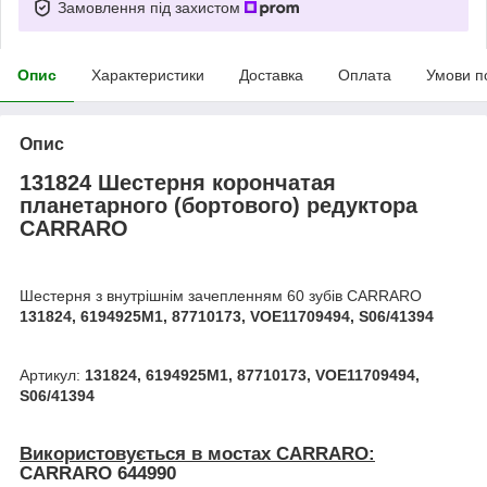
Замовлення під захистом
Опис
Характеристики
Доставка
Оплата
Умови п
Опис
131824 Шестерня корончатая
планетарного (бортового) редуктора
CARRARO
Шестерня з внутрішнім зачепленням 60 зубів CARRARO
131824, 6194925M1, 87710173, VOE11709494, S06/41394
Артикул:
131824, 6194925M1, 87710173, VOE11709494,
S06/41394
Використовується в мостах CARRARO:
CARRARO 644990