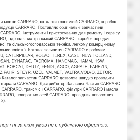
ги мостів CARRARO, каталоги трансмісій CARRARO, коробок
родукції CARRARO. Поставляє оригінальні запчастини
RRARO, інструменти і пристосування для ремонту і сервісу
O, гідравлічних трансмісій CARRARO і коробок передач
ної та сільськогосподарської техніки, легкому комерційному
 промисловість). Каталог запчастин CARRARO є робочим
OMATSU, CATERPILLAR, VOLVO, TEREX, CASE, NEW HOLLAND,
OOSAN, DYNAPAC, FADROMA, HANOMAG, HAMM, HSW,
, BOBCAT, DEUTZ, FENDT, AGCO, AGRALE, FAREZIN,
Z FAHR, STEYR, UZEL, VALMET, VALTRA,VOLVO, ZETOR,
 Каталог запчастин CARRARO дозволяє швидко проводити
і матеріали CARRARO. Дистриб'ютор Запасних Частин CARRARO
 осі CARRARO, трансмісії CARRARO, фільтри CARRARO і масла
CARRARO, поворотних осей CARRARO, провідних поворотних
2).
ер і ні за яких умов не є публічною офертою.