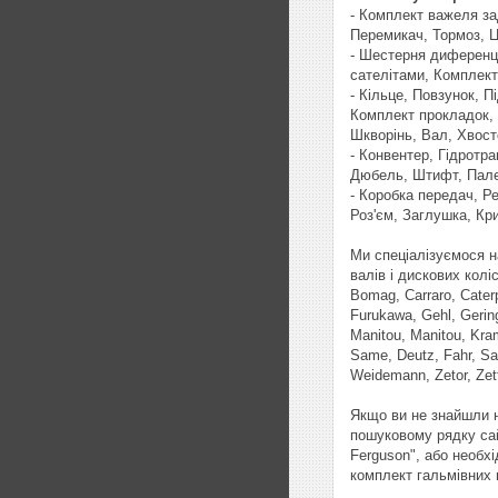
- Комплект важеля за
Перемикач, Тормоз, Ц
- Шестерня диференці
сателітами, Комплект
- Кільце, Повзунок, 
Комплект прокладок, 
Шкворінь, Вал, Хвосто
- Конвентер, Гідротр
Дюбель, Штифт, Пале
- Коробка передач, Р
Роз'єм, Заглушка, Кр
Ми спеціалізуємося н
валів і дискових колі
Bomag, Carraro, Caterp
Furukawa, Gehl, Gering
Manitou, Manitou, Kra
Same, Deutz, Fahr, Sa
Weidemann, Zetor, Zet
Якщо ви не знайшли н
пошуковому рядку сай
Ferguson", або необх
комплект гальмівних