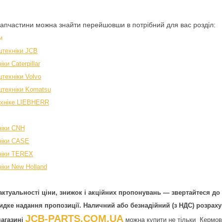
запчастини можна знайти перейшовши в потрібний для вас розділ:
и
цтехніки JCB
ки Caterpillar
техніки Volvo
цтехніки Komatsu
ехніке LIEBHERR
ніки CNH
ніки CASE
ніки TEREX
іки New Holland
ктуальності ціни, знижок і акційних пропонувань — звертайтеся до
дке надання пропозиції. Наличний або безнадійний (з НДС) розраху
JCB-PARTS.COM.UA
магазині
можна купити не тільки Кермова 