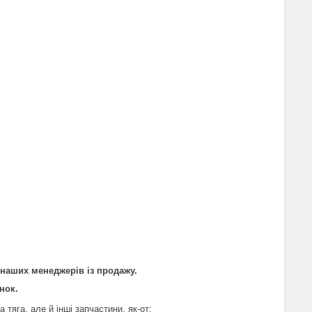
 наших менеджерів із продажу.
нок.
тяга, але й інші запчастини, як-от: