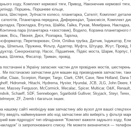
днього ходу, Комплект кермової тяги, Привод, Наконечник кермової тяги
иліндр, Поршень, Поршневе кільце,
ала, Шестерня, Зубчасте колесо, планетарка, Сателіт, Комплект детале
 сателітів, Планетарна передача, Диференціал, Трансмісія, Комплект ди
Підкладка, Прокладка, Втулка, Шайба, Гайка, Рукав, Мембрана, Накладка,
Контична пара (планетарка +хвостовик), Водило, Корзина планетарного 
вик, Вісь, Півонія, Диск, Розпарка, Тарілка,
ансформатор, Перетворювач, Олія, Олійна трубка, Датчик, Індикатор, Еле
ць, Шпилька, Пружина, Фільтр, Адаптер, Муфта, Штуцер, Жгут, Провід, 
едуктор, Синхронізатор, Насос, Підшипник, Підвіс моста, Шарик, Корпус,
ишка, Шляпка, Фіксатор, Тримач, провід.
а постачанні в Україну запасних частин для провідних мостів, шестерень
с. Ми постачаємо запчастини для машин від призводників запчастин, таких 
illar, Claas, Scorpion, Ranger, Targo, Clark, CNH, Case, New Holland, Dana S
hoff, Hidromek, Hitachi, Hydrema, Hyster, Hyundai, JCB, JLG, John Deere, K
mer, Massey Ferguson, McCormick, Mecalac, Spicer, Multicar, O&K, Renault,
ndvik, Schaeff, SDF, Sennebogen, Sgariboldi Gulliver, Skyjack, Steyr, Tere
telmeyer, ZF, Zremb і багатьох інших.
а нашому сайті необхідну вам запчастину або вузол для вашої спецтехн
ту введіть найменування або код запчастини або виберіть у фільтрі мар
ідний вам підрозділ/ тип обладнання "Комлект важеля заднього ходу, Ком
 накладок" із запропонованого списку. Не можете визначитися — телеф