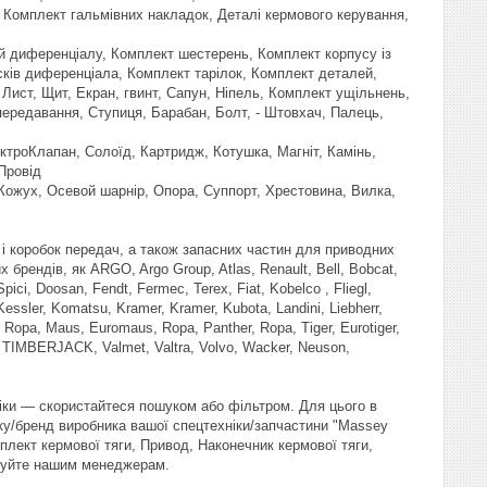
, Комплект гальмівних накладок, Деталі кермового керування,
й диференціалу, Комплект шестерень, Комплект корпусу із
сків диференціала, Комплект тарілок, Комплект деталей,
 Лист, Щит, Екран, гвинт, Сапун, Ніпель, Комплект ущільнень,
передавання, Ступиця, Барабан, Болт, - Штовхач, Палець,
ктроКлапан, Солоїд, Картридж, Котушка, Магніт, Камінь,
Провід
 Кожух, Осевой шарнір, Опора, Суппорт, Хрестовина, Вилка,
 і коробок передач, а також запасних частин для приводних
брендів, як ARGO, Argo Group, Atlas, Renault, Bell, Bobcat,
pici, Doosan, Fendt, Fermec, Terex, Fiat, Kobelco , Fliegl,
essler, Komatsu, Kramer, Kramer, Kubota, Landini, Liebherr,
 Ropa, Maus, Euromaus, Ropa, Panther, Ropa, Tiger, Eurotiger,
x, TIMBERJACK, Valmet, Valtra, Volvo, Wacker, Neuson,
іки — скористайтеся пошуком або фільтром. Для цього в
ку/бренд виробника вашої спецтехніки/запчастини "Massey
плект кермової тяги, Привод, Наконечник кермової тяги,
онуйте нашим менеджерам.