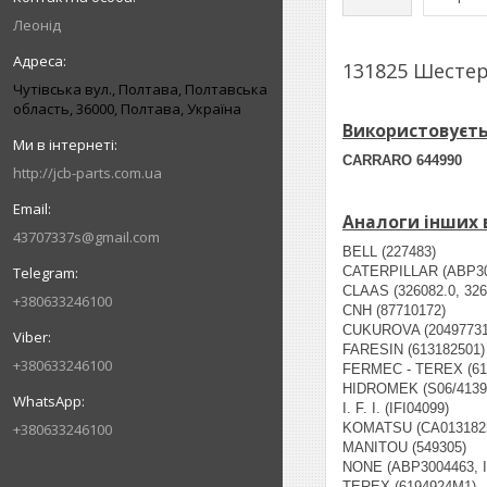
Леонід
131825 Шестер
Чутівська вул., Полтава, Полтавська
область, 36000, Полтава, Україна
Використовуєть
CARRARO 644990
http://jcb-parts.com.ua
Аналоги інших 
43707337s@gmail.com
BELL (227483)
CATERPILLAR (ABP30
CLAAS (326082.0, 326
+380633246100
CNH (87710172)
CUKUROVA (20497731
FARESIN (613182501)
+380633246100
FERMEC - TEREX (61
HIDROMEK (S06/4139
I. F. I. (IFI04099)
+380633246100
KOMATSU (CA013182
MANITOU (549305)
NONE (ABP3004463, IF
TEREX (6194924M1)