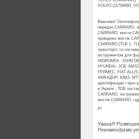
VOLVO (11709493, VO
Важливо! Зателефону
передач CARRARO, а т
CARRARO, мости CARR
провідних мостів CA
CARRARO (TLB 1, TLB 
транспорті та систем
інструментом для фа
HIDROMEK, JOHN DE
HYUNDAI, JCB, MAS
FERMEC, FIAT ALLI
АМКАДОР, ЮМЗ, МТЗ, 
ідентифікацію і кро
в Україні , ТОВ пос
CARRARO, інструмент
мостів CARRARO, гід
p>
Увага!!! Розміще
Рекомендуємо уто