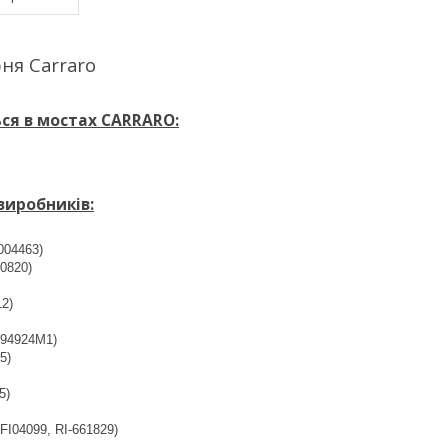
ня Carraro
ся в мостах CARRARO:
виробників:
04463)
0820)
2)
94924M1)
5)
5)
I04099, RI-661829)