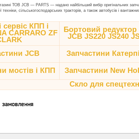
газині ТОВ JCB — PARTS — надано найбільший вибір оригінальних запчаст
 техніки, сільськогосподарських тракторів, а також автобусів і вантажни
 сервіс КПП і
Бортовий редуктор
ANA CARRARO ZF
JCB JS220 JS240 J
CLARK
астини JCB
Запчастини Катерп
и мостів і КПП
Запчастини New Hol
Скло для спецтехн
я замовлення