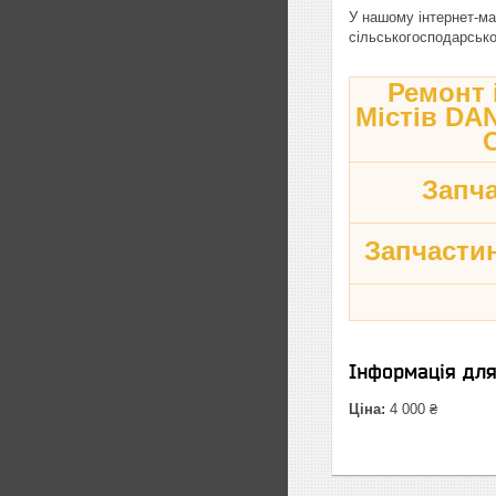
У нашому інтернет-ма
сільськогосподарської
Ремонт і
Містів D
Запч
Запчастин
Інформація дл
Ціна:
4 000 ₴