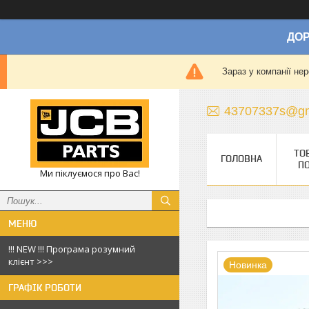
ДОР
Зараз у компанії не
43707337s@gm
ТО
ГОЛОВНА
П
Ми піклуємося про Вас!
!!! NEW !!! Програма розумний
клієнт >>>
Новинка
ГРАФІК РОБОТИ