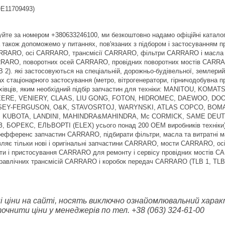
E11709493)
йте за номером +380633246100, ми безкоштовно надамо офіційні катало
акож допоможемо у питаннях, пов'язаних з підбором і застосуванням п
ARO, осі CARRARO, трансмісії CARRARO, фільтри CARRARO і масла CA
RRARO, поворотних осей CARRARO, провідних поворотних мостів CARRAR
2). які застосовуються на спеціальній, дорожньо-будівельної, землерий
ах стаціонарного застосування (метро, вітрогенератори, гірничодобувна
хівців, яким необхідний підбір запчастин для техніки: MANITOU, K
ERE, VENIERY, CLAAS, LIU GONG, FOTON, HIDROMEC, DAEWOO, D
SEY-FERGUSON, O&K, STAVOSRTOJ, WARYNSKI, ATLAS COPCO, BOMAG
S, KUBOTA, LANDINI, MAHINDRA&MAHINDRA, Mc CORMICK, SAME DEUT
БОРЕКС, ЕЛЬВОРТІ (ELEX) усього понад 200 OEM виробників техніки)
с-рефференс запчастин CARRARO, підбирати фільтри, масла та витратн
тавляє тільки нові і оригінальні запчастини CARRARO, мости CARRARO,
и і пристосування CARRARO для ремонту і сервісу провідних мостів 
равлічних трансмісій CARRARO і коробок передач CARRARO (TLB 1, TLB 
ні ціни на сайті, носять виключно ознайомлювальний характ
чнити ціни у менеджерів по тел. +38 (063) 324-61-00