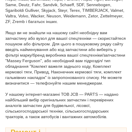
Same, Deutz, Fahr, Sandvik, Schaeff, SDF, Sennebogen,
Sgariboldi Gulliver, Skyjack, Steyr, Terex, TIMBERJACK, Valmet,
Valtra, Volvo, Wacker, Neuson, Weidemann, Zetor, Zettelmeyer,
ZF, Zremb і багатьох інших.
Якщо ви не знайшли на нашому сайті необхідну вам
запчастину або вузол для вашої спецтехніки — скористайтеся
пошуком або фільтром. Для цього в пошуковому рядку сайту
введіть найменування або код запчастини або виберіть у
фільтрі марку/бренд виробника вашої спецтехніки/запчастини
"Massey Ferguson", або необхідний вам підрозділ/ тип
обладнання "Комлект важеля заднього ходу, Комплект
кермової тяги, Привод, Наконечник кермової тяги, комплект
гальмівних накладок" із запропонованого списку. Не можете
визначитися — телефонуйте нашим менеджерам.
У нашому інтернет-магазині ТОВ JCB — PARTS — надано
найбільший вибір оригінальних запчастин і перевірених
аналогів запчастин для будівельної, лісової,
сільськогосподарської техніки, сільськогосподарських
тракторів, а також автобусів і вантажних автомобілів.