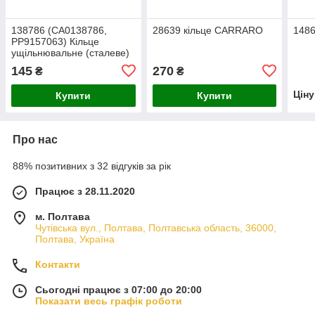
138786 (CA0138786,
28639 кільце CARRARO
148
PP9157063) Кільце
ущільнювальне (сталеве)
CARRARO
145
270
₴
₴
Цін
Купити
Купити
Про нас
88% позитивних з 32 відгуків за рік
Працює з 28.11.2020
м. Полтава
Чутівська вул., Полтава, Полтавська область, 36000,
Полтава, Україна
Контакти
Сьогодні працює з 07:00 до 20:00
Показати весь графік роботи