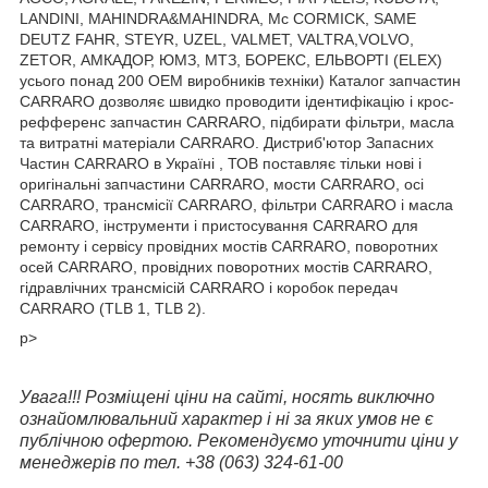
LANDINI, MAHINDRA&MAHINDRA, Mc CORMICK, SAME
DEUTZ FAHR, STEYR, UZEL, VALMET, VALTRA,VOLVO,
ZETOR, АМКАДОР, ЮМЗ, МТЗ, БОРЕКС, ЕЛЬВОРТІ (ELEX)
усього понад 200 OEM виробників техніки) Каталог запчастин
CARRARO дозволяє швидко проводити ідентифікацію і крос-
рефференс запчастин CARRARO, підбирати фільтри, масла
та витратні матеріали CARRARO. Дистриб'ютор Запасних
Частин CARRARO в Україні , ТОВ поставляє тільки нові і
оригінальні запчастини CARRARO, мости CARRARO, осі
CARRARO, трансмісії CARRARO, фільтри CARRARO і масла
CARRARO, інструменти і пристосування CARRARO для
ремонту і сервісу провідних мостів CARRARO, поворотних
осей CARRARO, провідних поворотних мостів CARRARO,
гідравлічних трансмісій CARRARO і коробок передач
CARRARO (TLB 1, TLB 2).
p>
Увага!!! Розміщені ціни на сайті, носять виключно
ознайомлювальний характер і ні за яких умов не є
публічною офертою. Рекомендуємо уточнити ціни у
менеджерів по тел. +38 (063) 324-61-00