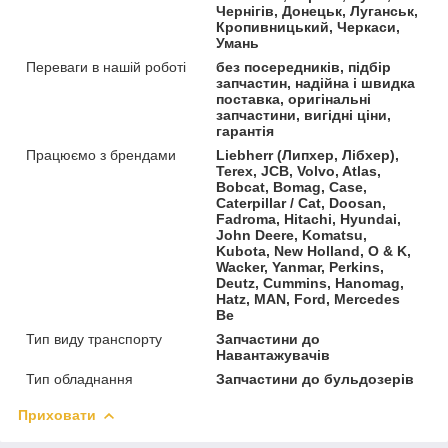
Чернігів, Донецьк, Луганськ,
Кропивницький, Черкаси,
Умань
Переваги в нашій роботі
без посередників, підбір
запчастин, надійна і швидка
поставка, оригінальні
запчастини, вигідні ціни,
гарантія
Працюємо з брендами
Liebherr (Липхер, Лібхер),
Terex, JCB, Volvo, Atlas,
Bobcat, Bomag, Case,
Caterpillar / Cat, Doosan,
Fadroma, Hitachi, Hyundai,
John Deere, Komatsu,
Kubota, New Holland, O & K,
Wacker, Yanmar, Perkins,
Deutz, Cummins, Hanomag,
Hatz, MAN, Ford, Mercedes
Be
Тип виду транспорту
Запчастини до
Навантажувачів
Тип обладнання
Запчастини до бульдозерів
Приховати