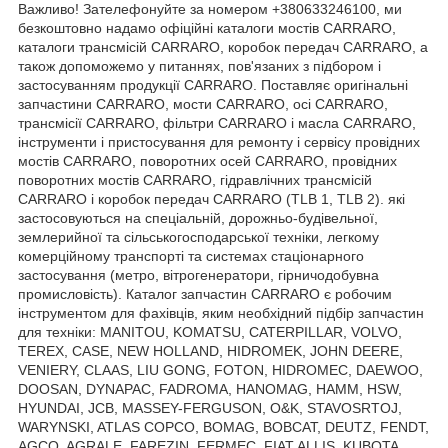
Важливо! Зателефонуйте за номером +380633246100, ми
безкоштовно надамо офіційні каталоги мостів CARRARO,
каталоги трансмісій CARRARO, коробок передач CARRARO, а
також допоможемо у питаннях, пов'язаних з підбором і
застосуванням продукції CARRARO. Поставляє оригінальні
запчастини CARRARO, мости CARRARO, осі CARRARO,
трансмісії CARRARO, фільтри CARRARO і масла CARRARO,
інструменти і пристосування для ремонту і сервісу провідних
мостів CARRARO, поворотних осей CARRARO, провідних
поворотних мостів CARRARO, гідравлічних трансмісій
CARRARO і коробок передач CARRARO (TLB 1, TLB 2). які
застосовуються на спеціальній, дорожньо-будівельної,
землерийної та сільськогосподарської техніки, легкому
комерційному транспорті та системах стаціонарного
застосування (метро, вітрогенератори, гірничодобувна
промисловість). Каталог запчастин CARRARO є робочим
інструментом для фахівців, яким необхідний підбір запчастин
для техніки: MANITOU, KOMATSU, CATERPILLAR, VOLVO,
TEREX, CASE, NEW HOLLAND, HIDROMEK, JOHN DEERE,
VENIERY, CLAAS, LIU GONG, FOTON, HIDROMEC, DAEWOO,
DOOSAN, DYNAPAC, FADROMA, HANOMAG, HAMM, HSW,
HYUNDAI, JCB, MASSEY-FERGUSON, O&K, STAVOSRTOJ,
WARYNSKI, ATLAS COPCO, BOMAG, BOBCAT, DEUTZ, FENDT,
AGCO, AGRALE, FAREZIN, FERMEC, FIAT ALLIS, KUBOTA,