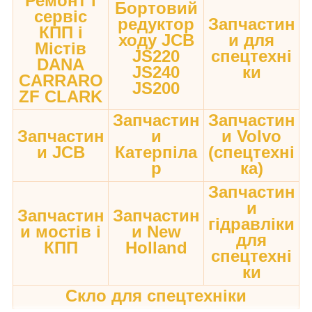
Ремонт і
Бортовий
сервіс
редуктор
Запчастин
КПП і
ходу JCB
и для
Містів
JS220
спецтехні
DANA
JS240
ки
CARRARO
JS200
ZF CLARK
Запчастин
Запчастин
Запчастин
и
и Volvo
и JCB
Катерпіла
(спецтехні
р
ка)
Запчастин
и
Запчастин
Запчастин
гідравліки
и мостів і
и New
для
КПП
Holland
спецтехні
ки
Скло для спецтехніки