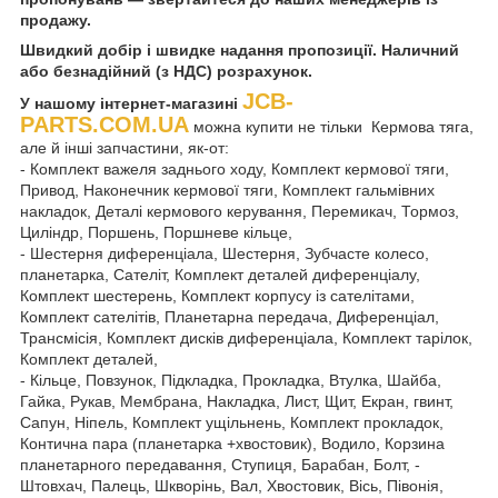
продажу.
Швидкий добір і швидке надання пропозиції. Наличний
або безнадійний (з НДС) розрахунок.
JCB-
У нашому інтернет-магазині
PARTS.COM.UA
можна купити не тільки Кермова тяга,
але й інші запчастини, як-от:
- Комплект важеля заднього ходу, Комплект кермової тяги,
Привод, Наконечник кермової тяги, Комплект гальмівних
накладок, Деталі кермового керування, Перемикач, Тормоз,
Циліндр, Поршень, Поршневе кільце,
- Шестерня диференціала, Шестерня, Зубчасте колесо,
планетарка, Сателіт, Комплект деталей диференціалу,
Комплект шестерень, Комплект корпусу із сателітами,
Комплект сателітів, Планетарна передача, Диференціал,
Трансмісія, Комплект дисків диференціала, Комплект тарілок,
Комплект деталей,
- Кільце, Повзунок, Підкладка, Прокладка, Втулка, Шайба,
Гайка, Рукав, Мембрана, Накладка, Лист, Щит, Екран, гвинт,
Сапун, Ніпель, Комплект ущільнень, Комплект прокладок,
Контична пара (планетарка +хвостовик), Водило, Корзина
планетарного передавання, Ступиця, Барабан, Болт, -
Штовхач, Палець, Шкворінь, Вал, Хвостовик, Вісь, Півонія,