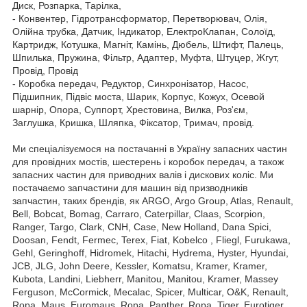
Диск, Розпарка, Тарілка,
- Конвентер, Гідротрансформатор, Перетворювач, Олія,
Олійна трубка, Датчик, Індикатор, ЕлектроКлапан, Солоїд,
Картридж, Котушка, Магніт, Камінь, Дюбель, Штифт, Палець,
Шпилька, Пружина, Фільтр, Адаптер, Муфта, Штуцер, Жгут,
Провід, Провід
- Коробка передач, Редуктор, Синхронізатор, Насос,
Підшипник, Підвіс моста, Шарик, Корпус, Кожух, Осевой
шарнір, Опора, Суппорт, Хрестовина, Вилка, Роз'єм,
Заглушка, Кришка, Шляпка, Фіксатор, Тримач, провід.
Ми спеціалізуємося на постачанні в Україну запасних частин
для провідних мостів, шестерень і коробок передач, а також
запасних частин для приводних валів і дискових коліс. Ми
постачаємо запчастини для машин від призводників
запчастин, таких брендів, як ARGO, Argo Group, Atlas, Renault,
Bell, Bobcat, Bomag, Carraro, Caterpillar, Claas, Scorpion,
Ranger, Targo, Clark, CNH, Case, New Holland, Dana Spici,
Doosan, Fendt, Fermec, Terex, Fiat, Kobelco , Fliegl, Furukawa,
Gehl, Geringhoff, Hidromek, Hitachi, Hydrema, Hyster, Hyundai,
JCB, JLG, John Deere, Kessler, Komatsu, Kramer, Kramer,
Kubota, Landini, Liebherr, Manitou, Manitou, Kramer, Massey
Ferguson, McCormick, Mecalac, Spicer, Multicar, O&K, Renault,
Ropa, Maus, Euromaus, Ropa, Panther, Ropa, Tiger, Eurotiger,