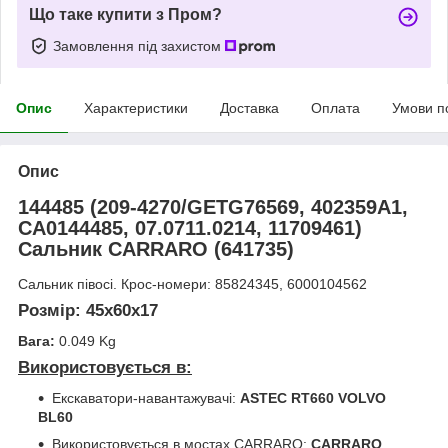
Що таке купити з Пром?
Замовлення під захистом
Опис
Характеристики
Доставка
Оплата
Умови п
Опис
144485 (209-4270/GETG76569, 402359A1,
CA0144485, 07.0711.0214, 11709461)
Сальник CARRARO (641735)
Сальник півосі. Крос-номери: 85824345, 6000104562
Розмір:
45х60х17
Вага:
0.049 Kg
Використовується в:
Екскаватори-навантажувачі:
ASTEC RT660 VOLVO
BL60
Використовується в мостах CARRARO:
CARRARO