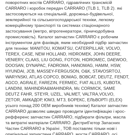
поворотних мостів CARRARO, гідравлічних трансмісій
CARRARO і коробок передач CARRARO (TLB 1, TLB 2). які
застосовуються на спеціальній, дорожньо-будівельної,
землерийної та сільськогосподарської техніки, легкому
комерційному транспорті та системах стаціонарного
застосування (метро, вітрогенератори, гірничодобувна
промисловість). Каталог запчастин CARRARO є робочим
інструментом для фахівців, яким необхідний підбір запчастин
для техніки: MANITOU, KOMATSU, CATERPILLAR, VOLVO,
TEREX, CASE, NEW HOLLAND, HIDROMEK, JOHN DEERE,
VENIERY, CLAAS, LIU GONG, FOTON, HIDROMEC, DAEWOO,
DOOSAN, DYNAPAC, FADROMA, HANOMAG, HAMM, HSW,
HYUNDAI, JCB, MASSEY-FERGUSON, O&K, STAVOSRTOJ,
WARYNSKI, ATLAS COPCO, BOMAG, BOBCAT, DEUTZ, FENDT,
AGCO, AGRALE, FAREZIN, FERMEC, FIAT ALLIS, KUBOTA,
LANDINI, MAHINDRA&MAHINDRA, Mc CORMICK, SAME
DEUTZ FAHR, STEYR, UZEL, VALMET, VALTRA,VOLVO,
ZETOR, АМКАДОР, ЮМЗ, МТЗ, БОРЕКС, ЕЛЬВОРТІ (ELEX)
усього понад 200 OEM виробників техніки) Каталог запчастин
CARRARO дозволяє швидко проводити ідентифікацію і крос-
рефференс запчастин CARRARO, підбирати фільтри, масла
та витратні матеріали CARRARO. Дистриб'ютор Запасних
Частин CARRARO в Україні , ТОВ поставляє тільки нові і
оригінальні запчастини CARRARO, мости CARRARO, осі