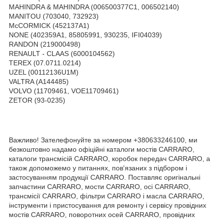
MAHINDRA & MAHINDRA (006500377C1, 006502140)
MANITOU (703040, 732923)
McCORMICK (452137A1)
NONE (402359A1, 85805991, 930235, IFI04039)
RANDON (219000498)
RENAULT - CLAAS (6000104562)
TEREX (07.0711.0214)
UZEL (00112136U1M)
VALTRA (A144485)
VOLVO (11709461, VOE11709461)
ZETOR (93-0235)
Важливо! Зателефонуйте за номером +380633246100, ми
безкоштовно надамо офіційні каталоги мостів CARRARO,
каталоги трансмісій CARRARO, коробок передач CARRARO, а
також допоможемо у питаннях, пов'язаних з підбором і
застосуванням продукції CARRARO. Поставляє оригінальні
запчастини CARRARO, мости CARRARO, осі CARRARO,
трансмісії CARRARO, фільтри CARRARO і масла CARRARO,
інструменти і пристосування для ремонту і сервісу провідних
мостів CARRARO, поворотних осей CARRARO, провідних