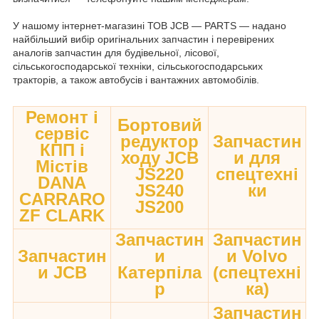
У нашому інтернет-магазині ТОВ JCB — PARTS — надано
найбільший вибір оригінальних запчастин і перевірених
аналогів запчастин для будівельної, лісової,
сільськогосподарської техніки, сільськогосподарських
тракторів, а також автобусів і вантажних автомобілів.
Ремонт і
Бортовий
сервіс
редуктор
Запчастин
КПП і
ходу JCB
и для
Містів
JS220
спецтехні
DANA
JS240
ки
CARRARO
JS200
ZF CLARK
Запчастин
Запчастин
Запчастин
и
и Volvo
и JCB
Катерпіла
(спецтехні
р
ка)
Запчастин