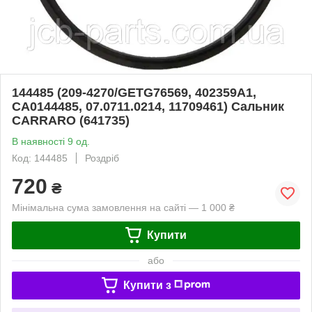
144485 (209-4270/GETG76569, 402359A1,
CA0144485, 07.0711.0214, 11709461) Сальник
CARRARO (641735)
В наявності 9 од.
Код: 144485
Роздріб
720
₴
Мінімальна сума замовлення на сайті — 1 000 ₴
Купити
або
Купити з