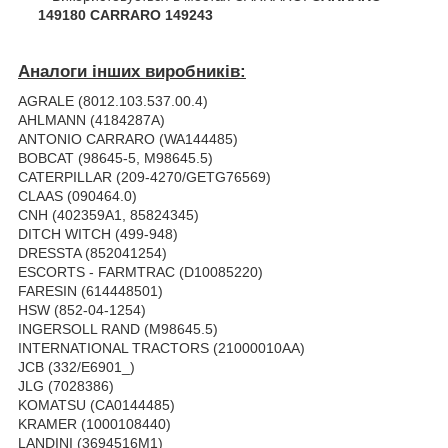
149180 CARRARO 149243
Аналоги інших виробників:
AGRALE (8012.103.537.00.4)
AHLMANN (4184287A)
ANTONIO CARRARO (WA144485)
BOBCAT (98645-5, M98645.5)
CATERPILLAR (209-4270/GETG76569)
CLAAS (090464.0)
CNH (402359A1, 85824345)
DITCH WITCH (499-948)
DRESSTA (852041254)
ESCORTS - FARMTRAC (D10085220)
FARESIN (614448501)
HSW (852-04-1254)
INGERSOLL RAND (M98645.5)
INTERNATIONAL TRACTORS (21000010AA)
JCB (332/E6901_)
JLG (7028386)
KOMATSU (CA0144485)
KRAMER (1000108440)
LANDINI (3694516M1)