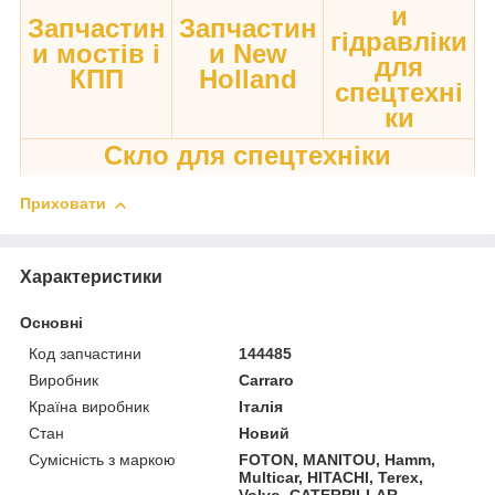
и
Запчастин
Запчастин
гідравліки
и мостів і
и New
для
КПП
Holland
спецтехні
ки
Скло для спецтехніки
Приховати
Характеристики
Основні
Код запчастини
144485
Виробник
Carraro
Країна виробник
Італія
Стан
Новий
Сумісність з маркою
FOTON, MANITOU, Hamm,
Multicar, HITACHI, Terex,
Volvo, CATERPILLAR,