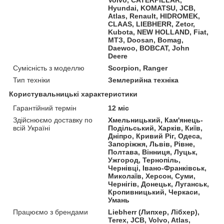
Hyundai, KOMATSU, JCB,
Atlas, Renault, HIDROMEK,
CLAAS, LIEBHERR, Zetor,
Kubota, NEW HOLLAND, Fiat,
МТЗ, Doosan, Bomag,
Daewoo, BOBCAT, John
Deere
Сумісність з моделлю
Scorpion, Ranger
Тип техніки
Землерийна техніка
Користувальницькі характеристики
Гарантійний термін
12 міс
Здійснюємо доставку по
Хмельницький, Кам'янець-
всій Україні
Подільський, Харків, Київ,
Дніпро, Кривий Ріг, Одеса,
Запоріжжя, Львів, Рівне,
Полтава, Вінниця, Луцьк,
Ужгород, Тернопіль,
Чернівці, Івано-Франківськ,
Миколаїв, Херсон, Суми,
Чернігів, Донецьк, Луганськ,
Кропивницький, Черкаси,
Умань
Працюємо з брендами
Liebherr (Липхер, Лібхер),
Terex, JCB, Volvo, Atlas,