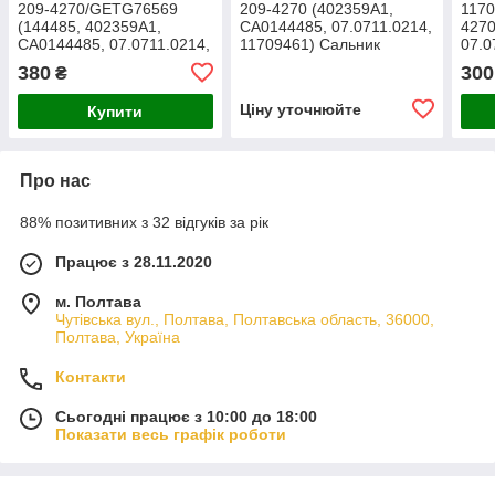
209-4270/GETG76569
209-4270 (402359A1,
1170
(144485, 402359A1,
CA0144485, 07.0711.0214,
4270
CA0144485, 07.0711.0214,
11709461) Сальник
07.0
11709461) Сальник
CATERPILLAR
VOL
380
300
₴
CATERPILLAR
Ціну уточнюйте
Купити
Про нас
88% позитивних з 32 відгуків за рік
Працює з 28.11.2020
м. Полтава
Чутівська вул., Полтава, Полтавська область, 36000,
Полтава, Україна
Контакти
Сьогодні працює з 10:00 до 18:00
Показати весь графік роботи