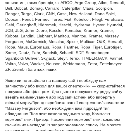
запчастин, таких брендів, як ARGO, Argo Group, Atlas, Renault,
Bell, Bobcat, Bomag, Carraro, Caterpillar, Claas, Scorpion,
Ranger, Targo, Clark, CNH, Case, New Holland, Dana Spici,
Doosan, Fendt, Fermec, Terex, Fiat, Kobelco , Fliegl, Furukawa,
Gehl, Geringhoff, Hidromek, Hitachi, Hydrema, Hyster, Hyundai,
JCB, JLG, John Deere, Kessler, Komatsu, Kramer, Kramer,
Kubota, Landini, Liebherr, Manitou, Manitou, Kramer, Massey
Ferguson, McCormick, Mecalac, Spicer, Multicar, O&K, Renault,
Ropa, Maus, Euromaus, Ropa, Panther, Ropa, Tiger, Eurotiger,
Same, Deutz, Fahr, Sandvik, Schaeff, SDF, Sennebogen,
Sgariboldi Gulliver, Skyjack, Steyr, Terex, TIMBERJACK, Valmet,
Valtra, Volvo, Wacker, Neuson, Weidemann, Zetor, Zettelmeyer,
ZF, Zremb і багатьох інших.
Якщо ви не знайшли на нашому сайті необхідну вам
запчастину або вузол для вашої спецтехніки — скористайтеся
пошуком або фільтром. Для цього в пошуковому рядку сайту
введіть найменування або код запчастини або виберіть у
фільтрі марку/бренд виробника вашої спецтехніки/запчастини
"Massey Ferguson", або необхідний вам підрозділ/ тип
обладнання "Комлект важеля заднього ходу, Комплект
кермової тяги, Привод, Наконечник кермової тяги, комплект
гальмівних накладок" із запропонованого списку. Не можете
визначитися — телефонуйте нашим менеджерам.