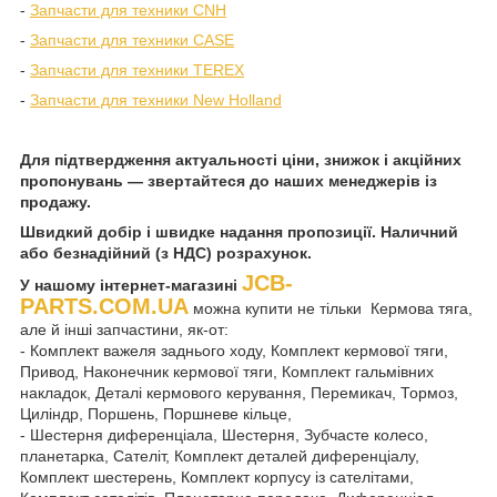
-
Запчасти для техники CNH
-
Запчасти для техники CASE
-
Запчасти для техники TEREX
-
Запчасти для техники New Holland
Для підтвердження актуальності ціни, знижок і акційних
пропонувань — звертайтеся до наших менеджерів із
продажу.
Швидкий добір і швидке надання пропозиції. Наличний
або безнадійний (з НДС) розрахунок.
JCB-
У нашому інтернет-магазині
PARTS.COM.UA
можна купити не тільки Кермова тяга,
але й інші запчастини, як-от:
- Комплект важеля заднього ходу, Комплект кермової тяги,
Привод, Наконечник кермової тяги, Комплект гальмівних
накладок, Деталі кермового керування, Перемикач, Тормоз,
Циліндр, Поршень, Поршневе кільце,
- Шестерня диференціала, Шестерня, Зубчасте колесо,
планетарка, Сателіт, Комплект деталей диференціалу,
Комплект шестерень, Комплект корпусу із сателітами,