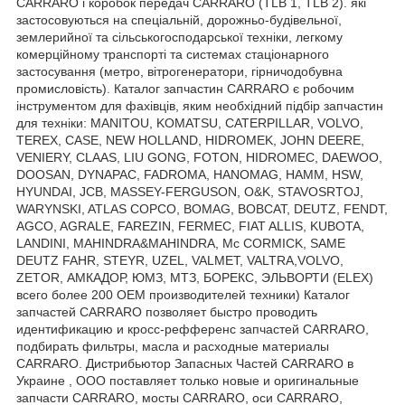
CARRARO і коробок передач CARRARO (TLB 1, TLB 2). які
застосовуються на спеціальній, дорожньо-будівельної,
землерийної та сільськогосподарської техніки, легкому
комерційному транспорті та системах стаціонарного
застосування (метро, вітрогенератори, гірничодобувна
промисловість). Каталог запчастин CARRARO є робочим
інструментом для фахівців, яким необхідний підбір запчастин
для техніки: MANITOU, KOMATSU, CATERPILLAR, VOLVO,
TEREX, CASE, NEW HOLLAND, HIDROMEK, JOHN DEERE,
VENIERY, CLAAS, LIU GONG, FOTON, HIDROMEC, DAEWOO,
DOOSAN, DYNAPAC, FADROMA, HANOMAG, HAMM, HSW,
HYUNDAI, JCB, MASSEY-FERGUSON, O&K, STAVOSRTOJ,
WARYNSKI, ATLAS COPCO, BOMAG, BOBCAT, DEUTZ, FENDT,
AGCO, AGRALE, FAREZIN, FERMEC, FIAT ALLIS, KUBOTA,
LANDINI, MAHINDRA&MAHINDRA, Mc CORMICK, SAME
DEUTZ FAHR, STEYR, UZEL, VALMET, VALTRA,VOLVO,
ZETOR, АМКАДОР, ЮМЗ, МТЗ, БОРЕКС, ЭЛЬВОРТИ (ELEX)
всего более 200 OEM производителей техники) Каталог
запчастей CARRARO позволяет быстро проводить
идентификацию и кросс-рефференс запчастей CARRARO,
подбирать фильтры, масла и расходные материалы
CARRARO. Дистрибьютор Запасных Частей CARRARO в
Украине , ООО поставляет только новые и оригинальные
запчасти CARRARO, мосты CARRARO, оси CARRARO,