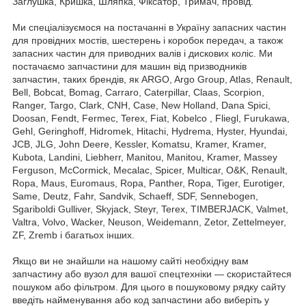
Заглушка, Кришка, Шляпка, Фіксатор, Тримач, провід.
Ми спеціалізуємося на постачанні в Україну запасних частин
для провідних мостів, шестерень і коробок передач, а також
запасних частин для приводних валів і дискових коліс. Ми
постачаємо запчастини для машин від призводників
запчастин, таких брендів, як ARGO, Argo Group, Atlas, Renault,
Bell, Bobcat, Bomag, Carraro, Caterpillar, Claas, Scorpion,
Ranger, Targo, Clark, CNH, Case, New Holland, Dana Spici,
Doosan, Fendt, Fermec, Terex, Fiat, Kobelco , Fliegl, Furukawa,
Gehl, Geringhoff, Hidromek, Hitachi, Hydrema, Hyster, Hyundai,
JCB, JLG, John Deere, Kessler, Komatsu, Kramer, Kramer,
Kubota, Landini, Liebherr, Manitou, Manitou, Kramer, Massey
Ferguson, McCormick, Mecalac, Spicer, Multicar, O&K, Renault,
Ropa, Maus, Euromaus, Ropa, Panther, Ropa, Tiger, Eurotiger,
Same, Deutz, Fahr, Sandvik, Schaeff, SDF, Sennebogen,
Sgariboldi Gulliver, Skyjack, Steyr, Terex, TIMBERJACK, Valmet,
Valtra, Volvo, Wacker, Neuson, Weidemann, Zetor, Zettelmeyer,
ZF, Zremb і багатьох інших.
Якщо ви не знайшли на нашому сайті необхідну вам
запчастину або вузол для вашої спецтехніки — скористайтеся
пошуком або фільтром. Для цього в пошуковому рядку сайту
введіть найменування або код запчастини або виберіть у