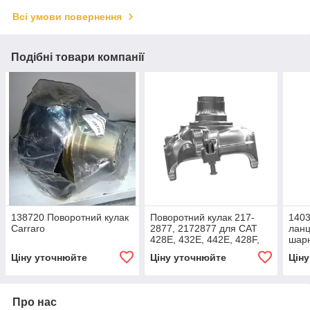
Всі умови повернення
Подібні товари компанії
138720 Поворотний кулак
Поворотний кулак 217-
1403
Carraro
2877, 2172877 для CAT
ланц
428E, 432E, 442E, 428F,
шарн
432F
CAR
Ціну уточнюйте
Ціну уточнюйте
Цін
Про нас