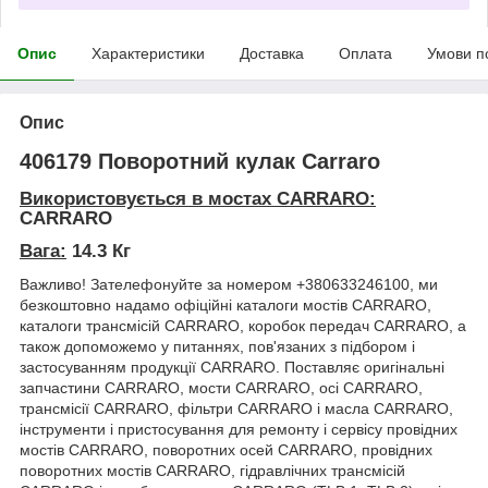
Опис
Характеристики
Доставка
Оплата
Умови п
Опис
406179 Поворотний кулак Carraro
Використовується в мостах CARRARO:
CARRARO
Вага:
14.3 Кг
Важливо! Зателефонуйте за номером +380633246100, ми
безкоштовно надамо офіційні каталоги мостів CARRARO,
каталоги трансмісій CARRARO, коробок передач CARRARO, а
також допоможемо у питаннях, пов'язаних з підбором і
застосуванням продукції CARRARO. Поставляє оригінальні
запчастини CARRARO, мости CARRARO, осі CARRARO,
трансмісії CARRARO, фільтри CARRARO і масла CARRARO,
інструменти і пристосування для ремонту і сервісу провідних
мостів CARRARO, поворотних осей CARRARO, провідних
поворотних мостів CARRARO, гідравлічних трансмісій