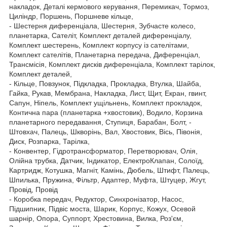
накладок, Деталі кермового керування, Перемикач, Тормоз,
Циліндр, Поршень, Поршневе кільце,
- Шестерня диференціала, Шестерня, Зубчасте колесо,
планетарка, Сателіт, Комплект деталей диференціалу,
Комплект шестерень, Комплект корпусу із сателітами,
Комплект сателітів, Планетарна передача, Диференціал,
Трансмісія, Комплект дисків диференціала, Комплект тарілок,
Комплект деталей,
- Кільце, Повзунок, Підкладка, Прокладка, Втулка, Шайба,
Гайка, Рукав, Мембрана, Накладка, Лист, Щит, Екран, гвинт,
Сапун, Ніпель, Комплект ущільнень, Комплект прокладок,
Контична пара (планетарка +хвостовик), Водило, Корзина
планетарного передавання, Ступиця, Барабан, Болт, -
Штовхач, Палець, Шкворінь, Вал, Хвостовик, Вісь, Півонія,
Диск, Розпарка, Тарілка,
- Конвентер, Гідротрансформатор, Перетворювач, Олія,
Олійна трубка, Датчик, Індикатор, ЕлектроКлапан, Солоїд,
Картридж, Котушка, Магніт, Камінь, Дюбель, Штифт, Палець,
Шпилька, Пружина, Фільтр, Адаптер, Муфта, Штуцер, Жгут,
Провід, Провід
- Коробка передач, Редуктор, Синхронізатор, Насос,
Підшипник, Підвіс моста, Шарик, Корпус, Кожух, Осевой
шарнір, Опора, Суппорт, Хрестовина, Вилка, Роз'єм,