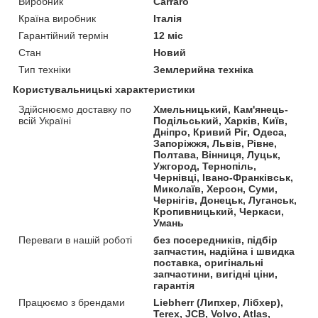
Виробник
Carraro
Країна виробник
Італія
Гарантійний термін
12 міс
Стан
Новий
Тип техніки
Землерийна техніка
Користувальницькі характеристики
Здійснюємо доставку по
Хмельницький, Кам'янець-
всій Україні
Подільський, Харків, Київ,
Дніпро, Кривий Ріг, Одеса,
Запоріжжя, Львів, Рівне,
Полтава, Вінниця, Луцьк,
Ужгород, Тернопіль,
Чернівці, Івано-Франківськ,
Миколаїв, Херсон, Суми,
Чернігів, Донецьк, Луганськ,
Кропивницький, Черкаси,
Умань
Переваги в нашій роботі
без посередників, підбір
запчастин, надійна і швидка
поставка, оригінальні
запчастини, вигідні ціни,
гарантія
Працюємо з брендами
Liebherr (Липхер, Лібхер),
Terex, JCB, Volvo, Atlas,