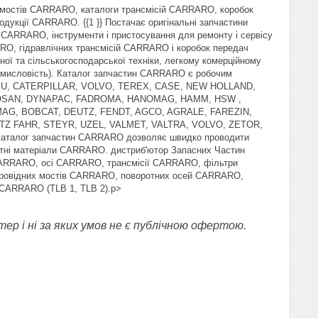
и мостів CARRARO, каталоги трансмісій CARRARO, коробок
дукції CARRARO. {{1 }} Постачає оригінальні запчастини
RRARO, інструменти і пристосування для ремонту і сервісу
O, гідравлічних трансмісій CARRARO і коробок передач
ної та сільськогосподарської техніки, легкому комерційному
промисловість). Каталог запчастин CARRARO є робочим
OMATSU, CATERPILLAR, VOLVO, TEREX, CASE, NEW HOLLAND,
OSAN, DYNAPAC, FADROMA, HANOMAG, HAMM, HSW ,
AG, BOBCAT, DEUTZ, FENDT, AGCO, AGRALE, FAREZIN,
TZ FAHR, STEYR, UZEL, VALMET, VALTRA, VOLVO, ZETOR,
 Каталог запчастин CARRARO дозволяє швидко проводити
атні матеріали CARRARO. дистриб'ютор Запасних Частин
 CARRARO, осі CARRARO, трансмісії CARRARO, фільтри
провідних мостів CARRARO, поворотних осей CARRARO,
 CARRARO (TLB 1, TLB 2).p>
ер і ні за яких умов не є публічною офертою.