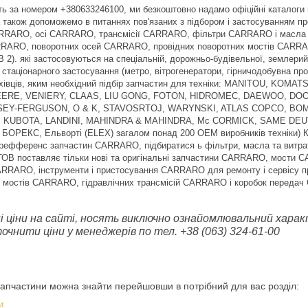
ть за номером +380633246100, ми безкоштовно надамо офіційні каталог
акож допоможемо в питаннях пов'язаних з підбором і застосуванням про
ARO, осі CARRARO, трансмісії CARRARO, фільтри CARRARO і масла CA
RRARO, поворотних осей CARRARO, провідних поворотних мостів CARRAR
2). які застосовуються на спеціальній, дорожньо-будівельної, землерий
х стаціонарного застосування (метро, вітрогенератори, гірничодобувна 
хівців, яким необхідний підбір запчастин для техніки: MANITOU, K
ERE, VENIERY, CLAAS, LIU GONG, FOTON, HIDROMEC, DAEWOO, DO
SEY-FERGUSON, O & K, STAVOSRTOJ, WARYNSKI, ATLAS COPCO, BOM
, KUBOTA, LANDINI, MAHINDRA & MAHINDRA, Mc CORMICK, SAME DEU
БОРЕКС, Ельворті (ELEX) загалом понад 200 OEM виробників техніки)
с -рефференс запчастин CARRARO, підбиратися ь фільтри, масла та витр
ТОВ поставляє тільки нові та оригінальні запчастини CARRARO, мости
RARO, інструменти і пристосування CARRARO для ремонту і сервісу 
х мостів CARRARO, гідравлічних трансмісій CARRARO і коробок передач
ні ціни на сайті, носять виключно ознайомлювальний характ
чнити ціни у менеджерів по тел. +38 (063) 324-61-00
запчастини можна знайти перейшовши в потрібний для вас розділ:
и