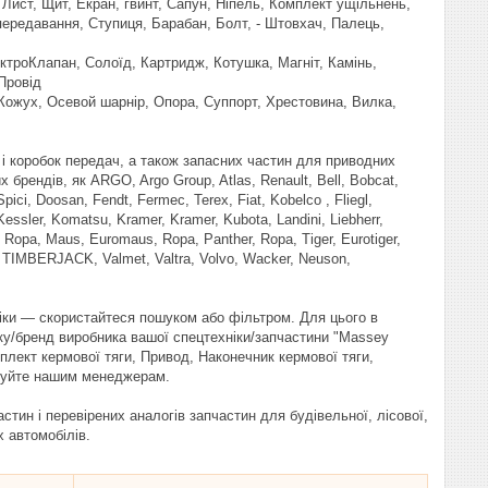
 Лист, Щит, Екран, гвинт, Сапун, Ніпель, Комплект ущільнень,
передавання, Ступиця, Барабан, Болт, - Штовхач, Палець,
ктроКлапан, Солоїд, Картридж, Котушка, Магніт, Камінь,
Провід
 Кожух, Осевой шарнір, Опора, Суппорт, Хрестовина, Вилка,
 і коробок передач, а також запасних частин для приводних
брендів, як ARGO, Argo Group, Atlas, Renault, Bell, Bobcat,
pici, Doosan, Fendt, Fermec, Terex, Fiat, Kobelco , Fliegl,
essler, Komatsu, Kramer, Kramer, Kubota, Landini, Liebherr,
 Ropa, Maus, Euromaus, Ropa, Panther, Ropa, Tiger, Eurotiger,
x, TIMBERJACK, Valmet, Valtra, Volvo, Wacker, Neuson,
іки — скористайтеся пошуком або фільтром. Для цього в
ку/бренд виробника вашої спецтехніки/запчастини "Massey
плект кермової тяги, Привод, Наконечник кермової тяги,
онуйте нашим менеджерам.
ин і перевірених аналогів запчастин для будівельної, лісової,
х автомобілів.