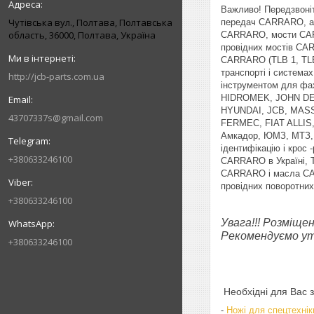
Важливо! Передзвоні
Чутівська вул., Полтава, Полтавська
передач CARRARO, а т
область, 36000, Полтава, Україна
CARRARO, мости CARR
провідних мостів CA
CARRARO (TLB 1, TLB 
транспорті і система
http://jcb-parts.com.ua
інструментом для фа
HIDROMEK, JOHN DE
HYUNDAI, JCB, MAS
43707337s@gmail.com
FERMEC, FIAT ALLIS
Амкадор, ЮМЗ, МТЗ, 
ідентифікацію і кро
+380633246100
CARRARO в Україні, 
CARRARO і масла CAR
провідних поворотни
+380633246100
Увага!!! Розміще
Рекомендуємо уто
+380633246100
Необхідні для Вас 
-
Ножі для спецтехнік