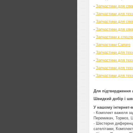
-
Запчастини для спе
-
Запчастини для техні
-
Запчастини для спец
-
Запчастини для спе
-
Запчастини к спецт
-
Запчастини Carraro
-
Запчастини для тех
-
Запчастини для тех
-
Запчастини для тех
-
Запчастини для техн
Для підтвердження а
Швидкий добір і шви
У нашому інтернет-
- Комплект важеля за
Перемикач, Тормоз, Ц
- Шестерня диференці
сателітами, Комплект