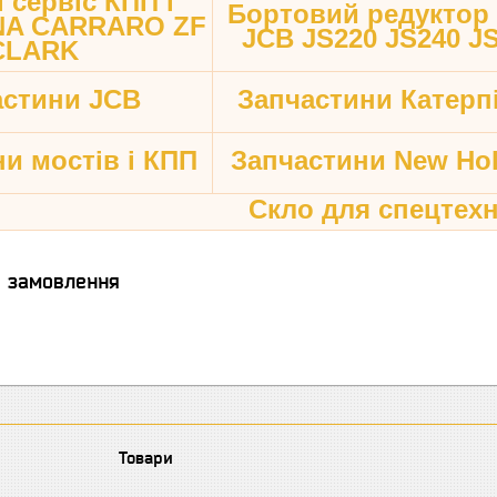
 сервіс КПП і
Бортовий редуктор
ANA CARRARO ZF
JCB JS220 JS240 J
CLARK
астини JCB
Запчастини Катерп
и мостів і КПП
Запчастини New Hol
Скло для спецтехн
я замовлення
Товари