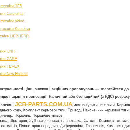
цтехніки JCB
ки Caterpillar
техніки Volvo
цтехніки Komatsu
ехніке LIEBHERR
ніки CNH
ніки CASE
ніки TEREX
іки New Holland
ктуальності ціни, знижок і акційних пропонувань — звертайтеся до
дке надання пропозиції. Наличний або безнадійний (з НДС) розраху
JCB-PARTS.COM.UA
магазині
можна купити не тільки Кермова 
днього ходу, Комплект кермової тяги, Привод, Наконечник кермової тяги
иліндр, Поршень, Поршневе кільце,
ала, Шестерня, Зубчасте колесо, планетарка, Сателіт, Комплект детале
 сателітів, Планетарна передача, Диференціал, Трансмісія, Комплект ди