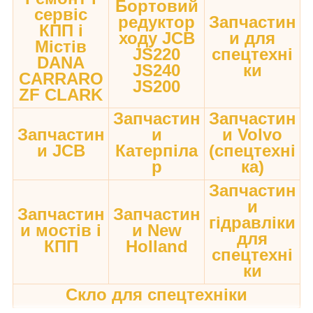
Бортовий
сервіс
редуктор
Запчастин
КПП і
ходу JCB
и для
Містів
JS220
спецтехні
DANA
JS240
ки
CARRARO
JS200
ZF CLARK
Запчастин
Запчастин
Запчастин
и
и Volvo
и JCB
Катерпіла
(спецтехні
р
ка)
Запчастин
и
Запчастин
Запчастин
гідравліки
и мостів і
и New
для
КПП
Holland
спецтехні
ки
Скло для спецтехніки