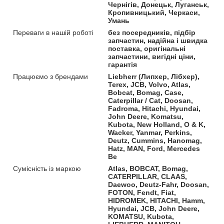
Чернігів, Донецьк, Луганськ,
Кропивницький, Черкаси,
Умань
Переваги в нашій роботі
без посередників, підбір
запчастин, надійна і швидка
поставка, оригінальні
запчастини, вигідні ціни,
гарантія
Працюємо з брендами
Liebherr (Липхер, Лібхер),
Terex, JCB, Volvo, Atlas,
Bobcat, Bomag, Case,
Caterpillar / Cat, Doosan,
Fadroma, Hitachi, Hyundai,
John Deere, Komatsu,
Kubota, New Holland, O & K,
Wacker, Yanmar, Perkins,
Deutz, Cummins, Hanomag,
Hatz, MAN, Ford, Mercedes
Be
Сумісність із маркою
Atlas, BOBCAT, Bomag,
CATERPILLAR, CLAAS,
Daewoo, Deutz-Fahr, Doosan,
FOTON, Fendt, Fiat,
HIDROMEK, HITACHI, Hamm,
Hyundai, JCB, John Deere,
KOMATSU, Kubota,