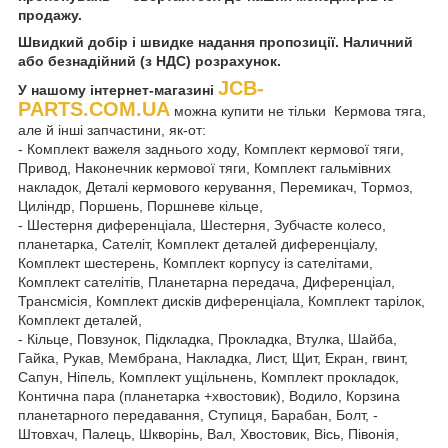
продажу.
Швидкий добір і швидке надання пропозиції. Наличний
або безнадійний (з НДС) розрахунок.
JCB-
У нашому інтернет-магазині
PARTS.COM.UA
можна купити не тільки Кермова тяга,
але й інші запчастини, як-от:
- Комплект важеля заднього ходу, Комплект кермової тяги,
Привод, Наконечник кермової тяги, Комплект гальмівних
накладок, Деталі кермового керування, Перемикач, Тормоз,
Циліндр, Поршень, Поршневе кільце,
- Шестерня диференціала, Шестерня, Зубчасте колесо,
планетарка, Сателіт, Комплект деталей диференціалу,
Комплект шестерень, Комплект корпусу із сателітами,
Комплект сателітів, Планетарна передача, Диференціал,
Трансмісія, Комплект дисків диференціала, Комплект тарілок,
Комплект деталей,
- Кільце, Повзунок, Підкладка, Прокладка, Втулка, Шайба,
Гайка, Рукав, Мембрана, Накладка, Лист, Щит, Екран, гвинт,
Сапун, Ніпель, Комплект ущільнень, Комплект прокладок,
Контична пара (планетарка +хвостовик), Водило, Корзина
планетарного передавання, Ступиця, Барабан, Болт, -
Штовхач, Палець, Шкворінь, Вал, Хвостовик, Вісь, Півонія,