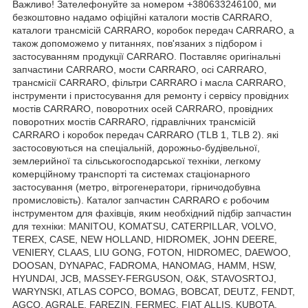
Важливо! Зателефонуйте за номером +380633246100, ми
безкоштовно надамо офіційні каталоги мостів CARRARO,
каталоги трансмісій CARRARO, коробок передач CARRARO, а
також допоможемо у питаннях, пов'язаних з підбором і
застосуванням продукції CARRARO. Поставляє оригінальні
запчастини CARRARO, мости CARRARO, осі CARRARO,
трансмісії CARRARO, фільтри CARRARO і масла CARRARO,
інструменти і пристосування для ремонту і сервісу провідних
мостів CARRARO, поворотних осей CARRARO, провідних
поворотних мостів CARRARO, гідравлічних трансмісій
CARRARO і коробок передач CARRARO (TLB 1, TLB 2). які
застосовуються на спеціальній, дорожньо-будівельної,
землерийної та сільськогосподарської техніки, легкому
комерційному транспорті та системах стаціонарного
застосування (метро, вітрогенератори, гірничодобувна
промисловість). Каталог запчастин CARRARO є робочим
інструментом для фахівців, яким необхідний підбір запчастин
для техніки: MANITOU, KOMATSU, CATERPILLAR, VOLVO,
TEREX, CASE, NEW HOLLAND, HIDROMEK, JOHN DEERE,
VENIERY, CLAAS, LIU GONG, FOTON, HIDROMEC, DAEWOO,
DOOSAN, DYNAPAC, FADROMA, HANOMAG, HAMM, HSW,
HYUNDAI, JCB, MASSEY-FERGUSON, O&K, STAVOSRTOJ,
WARYNSKI, ATLAS COPCO, BOMAG, BOBCAT, DEUTZ, FENDT,
AGCO, AGRALE, FAREZIN, FERMEC, FIAT ALLIS, KUBOTA,