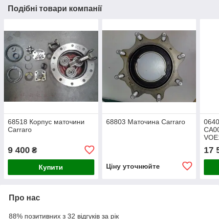
Подібні товари компанії
68518 Корпус маточини
68803 Маточина Carraro
0640
Carraro
CA0
VOE
мат
9 400
17 
₴
Ціну уточнюйте
Купити
Про нас
88% позитивних з 32 відгуків за рік