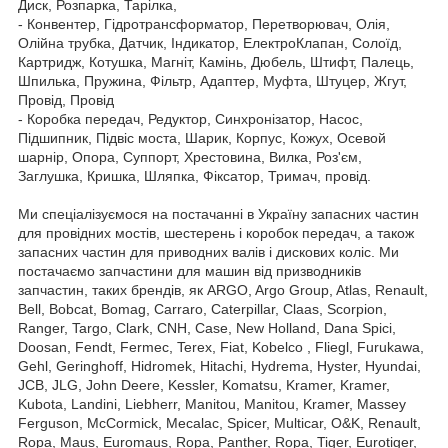
Диск, Розпарка, Тарілка,
- Конвентер, Гідротрансформатор, Перетворювач, Олія,
Олійна трубка, Датчик, Індикатор, ЕлектроКлапан, Солоїд,
Картридж, Котушка, Магніт, Камінь, Дюбель, Штифт, Палець,
Шпилька, Пружина, Фільтр, Адаптер, Муфта, Штуцер, Жгут,
Провід, Провід
- Коробка передач, Редуктор, Синхронізатор, Насос,
Підшипник, Підвіс моста, Шарик, Корпус, Кожух, Осевой
шарнір, Опора, Суппорт, Хрестовина, Вилка, Роз'єм,
Заглушка, Кришка, Шляпка, Фіксатор, Тримач, провід.
Ми спеціалізуємося на постачанні в Україну запасних частин
для провідних мостів, шестерень і коробок передач, а також
запасних частин для приводних валів і дискових коліс. Ми
постачаємо запчастини для машин від призводників
запчастин, таких брендів, як ARGO, Argo Group, Atlas, Renault,
Bell, Bobcat, Bomag, Carraro, Caterpillar, Claas, Scorpion,
Ranger, Targo, Clark, CNH, Case, New Holland, Dana Spici,
Doosan, Fendt, Fermec, Terex, Fiat, Kobelco , Fliegl, Furukawa,
Gehl, Geringhoff, Hidromek, Hitachi, Hydrema, Hyster, Hyundai,
JCB, JLG, John Deere, Kessler, Komatsu, Kramer, Kramer,
Kubota, Landini, Liebherr, Manitou, Manitou, Kramer, Massey
Ferguson, McCormick, Mecalac, Spicer, Multicar, O&K, Renault,
Ropa, Maus, Euromaus, Ropa, Panther, Ropa, Tiger, Eurotiger,