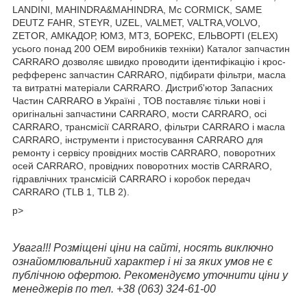
LANDINI, MAHINDRA&MAHINDRA, Mc CORMICK, SAME
DEUTZ FAHR, STEYR, UZEL, VALMET, VALTRA,VOLVO,
ZETOR, АМКАДОР, ЮМЗ, МТЗ, БОРЕКС, ЕЛЬВОРТІ (ELEX)
усього понад 200 OEM виробників техніки) Каталог запчастин
CARRARO дозволяє швидко проводити ідентифікацію і крос-
рефференс запчастин CARRARO, підбирати фільтри, масла
та витратні матеріали CARRARO. Дистриб'ютор Запасних
Частин CARRARO в Україні , ТОВ поставляє тільки нові і
оригінальні запчастини CARRARO, мости CARRARO, осі
CARRARO, трансмісії CARRARO, фільтри CARRARO і масла
CARRARO, інструменти і пристосування CARRARO для
ремонту і сервісу провідних мостів CARRARO, поворотних
осей CARRARO, провідних поворотних мостів CARRARO,
гідравлічних трансмісій CARRARO і коробок передач
CARRARO (TLB 1, TLB 2).
p>
Увага!!! Розміщені ціни на сайті, носять виключно
ознайомлювальний характер і ні за яких умов не є
публічною офертою. Рекомендуємо уточнити ціни у
менеджерів по тел. +38 (063) 324-61-00