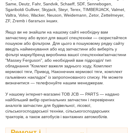
Same, Deutz, Fahr, Sandvik, Schaeff, SDF, Sennebogen,
Sgariboldi Gulliver, Skyjack, Steyr, Terex, TIMBERJACK, Valmet,
Valtra, Volvo, Wacker, Neuson, Weidemann, Zetor, Zettelmeyer,
ZF, Zremb і багатьох інших.
Якщо ви не знайшли на нашому сайті необхідну вам
запчастину або вузол для вашої спецтехніки — скористайтеся
пошуком або фільтром. Для цього в пошуковому рядку сайту
введіть найменування або код запчастини або виберіть у
фільтрі марку/бренд виробника вашої спецтехніки/запчастини
"Massey Ferguson", або необхідний вам підрозділ/ тип
обладнання "Комлект важеля заднього ходу, Комплект
кермової тяги, Привод, Наконечник кермової тяги, комплект
гальмівних накладок" із запропонованого списку. Не можете
визначитися — телефонуйте нашим менеджерам.
У нашому інтернет-магазині ТОВ JCB — PARTS — надано
найбільший вибір оригінальних запчастин і перевірених
аналогів запчастин для будівельної, лісової,
сільськогосподарської техніки, сільськогосподарських
тракторів, а також автобусів і вантажних автомобілів.
Ремонт і