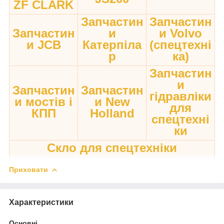
ZF CLARK
Запчастин
Запчастин
Запчастин
и
и Volvo
и JCB
Катерпіла
(спецтехні
р
ка)
Запчастин
и
Запчастин
Запчастин
гідравліки
и мостів і
и New
для
КПП
Holland
спецтехні
ки
Скло для спецтехніки
Приховати
Характеристики
Основні