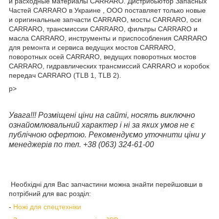
и расходные материалы CARRARO. Дистрибьютор Запасных
Частей CARRARO в Украине , ООО поставляет только новые
и оригинальные запчасти CARRARO, мосты CARRARO, оси
CARRARO, трансмиссии CARRARO, фильтры CARRARO и
масла CARRARO, инструменты и приспособления CARRARO
для ремонта и сервиса ведущих мостов CARRARO,
поворотных осей CARRARO, ведущих поворотных мостов
CARRARO, гидравлических трансмиссий CARRARO и коробок
передач CARRARO (TLB 1, TLB 2).
p>
Увага!!! Розміщені ціни на сайті, носять виключно
ознайомлювальний характер і ні за яких умов не є
публічною офертою. Рекомендуємо уточнити ціни у
менеджерів по тел. +38 (063) 324-61-00
Необхідні для Вас запчастини можна знайти перейшовши в
потрібний для вас розділ:
-
Ножі для спецтехніки