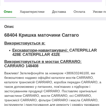
Опис
Характеристики
Доставка
Оплата
Умови п
Опис
68404 Кришка маточини Carraro
Використовується в:
Екскаватори-навантажувачі:
CATERPILLAR
428E CATERPILLAR 432E
Використовується в мостах CARRARO:
CARRARO 148408
Важливо! Зателефонуйте за номером +380633246100, ми
безкоштовно надамо офіційні каталоги мостів CARRARO,
каталоги трансмісій CARRARO, коробок передач CARRARO, а
також допоможемо у питаннях, пов'язаних з підбором і
застосуванням продукції CARRARO. Поставляє оригінальні
запчастини CARRARO, мости CARRARO, осі CARRARO,
трансмісії CARRARO, фільтри CARRARO і масла CARRARO,
інструменти і пристосування для ремонту і сервісу провідних