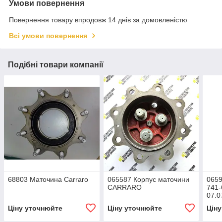
Умови повернення
Повернення товару впродовж 14 днів за домовленістю
Всі умови повернення
Подібні товари компанії
68803 Маточина Carraro
065587 Корпус маточини
0659
CARRARO
741-
07.0
Корп
Ціну уточнюйте
Ціну уточнюйте
Цін
CAR