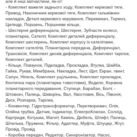
але й інші запчастини, як-от:
- Комплект важеля заднього ходу, Комплект кермової тяги,
Привод, Наконечник кермової тяги, Комплект гальмівних
накладок, Деталі кермового керування, Перемикач, Тормоз,
Циліндр, Поршень, Поршневе кільце,
- Шестерня диференціала, Шестерня, Зубчасте колесо,
планетарка, Сателіт, Комплект деталей диференціалу,
Комплект шестерень, Комплект корпусу із сателітами,
Комплект сателітів, Планетарна передача, Диференціал,
Трансмісія, Комплект дисків диференціала, Комплект тарілок,
Комплект деталей,
- Кільце, Повзунок, Підкладка, Прокладка, Втулка, Шайба,
Гайка, Рукав, Мембрана, Накладка, Лист, Щит, Екран, гвинт,
Сапун, Ніпель, Комплект ущільнень, Комплект прокладок,
Контична пара (планетарка +хвостовик), Водило, Корзина
планетарного передавання, Ступиця, Барабан, Болт, -
Штовхач, Палець, Шкворінь, Вал, Хвостовик, Вісь, Півонія,
Диск, Розпарка, Тарілка,
- Конвентер, Гідротрансформатор, Перетворювач, Олія,
Олійна трубка, Датчик, Індикатор, ЕлектроКлапан, Солоїд,
Картридж, Котушка, Магніт, Камінь, Дюбель, Штифт, Палець,
Шпилька, Пружина, Фільтр, Адаптер, Муфта, Штуцер, Жгут,
Провід, Провід
- Коробка передач, Редуктор, Синхронізатор, Насос,