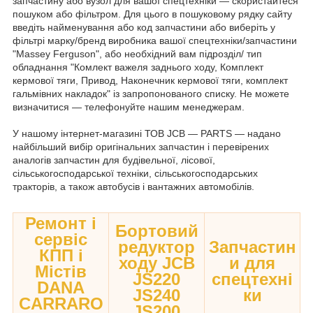
запчастину або вузол для вашої спецтехніки — скористайтеся
пошуком або фільтром. Для цього в пошуковому рядку сайту
введіть найменування або код запчастини або виберіть у
фільтрі марку/бренд виробника вашої спецтехніки/запчастини
"Massey Ferguson", або необхідний вам підрозділ/ тип
обладнання "Комлект важеля заднього ходу, Комплект
кермової тяги, Привод, Наконечник кермової тяги, комплект
гальмівних накладок" із запропонованого списку. Не можете
визначитися — телефонуйте нашим менеджерам.
У нашому інтернет-магазині ТОВ JCB — PARTS — надано
найбільший вибір оригінальних запчастин і перевірених
аналогів запчастин для будівельної, лісової,
сільськогосподарської техніки, сільськогосподарських
тракторів, а також автобусів і вантажних автомобілів.
Ремонт і
Бортовий
сервіс
редуктор
Запчастин
КПП і
ходу JCB
и для
Містів
JS220
спецтехні
DANA
JS240
ки
CARRARO
JS200