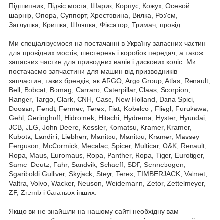
Підшипник, Підвіс моста, Шарик, Корпус, Кожух, Осевой
шарнір, Опора, Суппорт, Хрестовина, Вилка, Роз'єм,
Заглушка, Кришка, Шляпка, Фіксатор, Тримач, провід.
Ми спеціалізуємося на постачанні в Україну запасних частин
для провідних мостів, шестерень і коробок передач, а також
запасних частин для приводних валів і дискових коліс. Ми
постачаємо запчастини для машин від призводників
запчастин, таких брендів, як ARGO, Argo Group, Atlas, Renault,
Bell, Bobcat, Bomag, Carraro, Caterpillar, Claas, Scorpion,
Ranger, Targo, Clark, CNH, Case, New Holland, Dana Spici,
Doosan, Fendt, Fermec, Terex, Fiat, Kobelco , Fliegl, Furukawa,
Gehl, Geringhoff, Hidromek, Hitachi, Hydrema, Hyster, Hyundai,
JCB, JLG, John Deere, Kessler, Komatsu, Kramer, Kramer,
Kubota, Landini, Liebherr, Manitou, Manitou, Kramer, Massey
Ferguson, McCormick, Mecalac, Spicer, Multicar, O&K, Renault,
Ropa, Maus, Euromaus, Ropa, Panther, Ropa, Tiger, Eurotiger,
Same, Deutz, Fahr, Sandvik, Schaeff, SDF, Sennebogen,
Sgariboldi Gulliver, Skyjack, Steyr, Terex, TIMBERJACK, Valmet,
Valtra, Volvo, Wacker, Neuson, Weidemann, Zetor, Zettelmeyer,
ZF, Zremb і багатьох інших.
Якщо ви не знайшли на нашому сайті необхідну вам