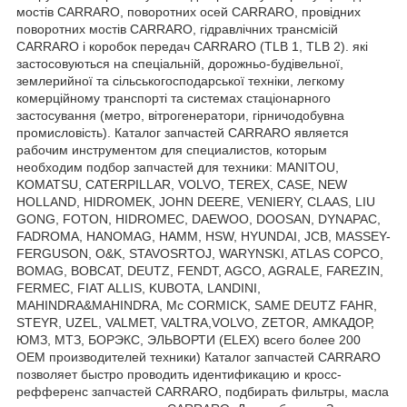
мостів CARRARO, поворотних осей CARRARO, провідних
поворотних мостів CARRARO, гідравлічних трансмісій
CARRARO і коробок передач CARRARO (TLB 1, TLB 2). які
застосовуються на спеціальній, дорожньо-будівельної,
землерийної та сільськогосподарської техніки, легкому
комерційному транспорті та системах стаціонарного
застосування (метро, вітрогенератори, гірничодобувна
промисловість). Каталог запчастей CARRARO является
рабочим инструментом для специалистов, которым
необходим подбор запчастей для техники: MANITOU,
KOMATSU, CATERPILLAR, VOLVO, TEREX, CASE, NEW
HOLLAND, HIDROMEK, JOHN DEERE, VENIERY, CLAAS, LIU
GONG, FOTON, HIDROMEC, DAEWOO, DOOSAN, DYNAPAC,
FADROMA, HANOMAG, HAMM, HSW, HYUNDAI, JCB, MASSEY-
FERGUSON, O&K, STAVOSRTOJ, WARYNSKI, ATLAS COPCO,
BOMAG, BOBCAT, DEUTZ, FENDT, AGCO, AGRALE, FAREZIN,
FERMEC, FIAT ALLIS, KUBOTA, LANDINI,
MAHINDRA&MAHINDRA, Mc CORMICK, SAME DEUTZ FAHR,
STEYR, UZEL, VALMET, VALTRA,VOLVO, ZETOR, АМКАДОР,
ЮМЗ, МТЗ, БОРЭКС, ЭЛЬВОРТИ (ELEX) всего более 200
OEM производителей техники) Каталог запчастей CARRARO
позволяет быстро проводить идентификацию и кросс-
рефференс запчастей CARRARO, подбирать фильтры, масла