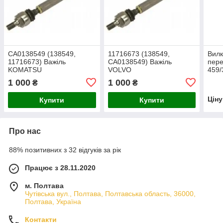
CA0138549 (138549,
11716673 (138549,
Вил
11716673) Важіль
CA0138549) Важіль
пере
KOMATSU
VOLVO
459/
КПП 
1 000
1 000
₴
₴
3CX 
Цін
Купити
Купити
Про нас
88% позитивних з 32 відгуків за рік
Працює з 28.11.2020
м. Полтава
Чутівська вул., Полтава, Полтавська область, 36000,
Полтава, Україна
Контакти