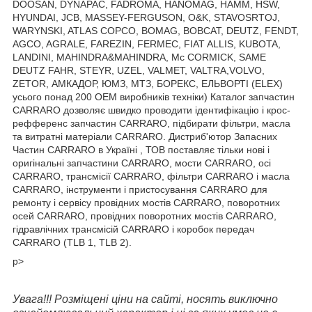
DOOSAN, DYNAPAC, FADROMA, HANOMAG, HAMM, HSW,
HYUNDAI, JCB, MASSEY-FERGUSON, O&K, STAVOSRTOJ,
WARYNSKI, ATLAS COPCO, BOMAG, BOBCAT, DEUTZ, FENDT,
AGCO, AGRALE, FAREZIN, FERMEC, FIAT ALLIS, KUBOTA,
LANDINI, MAHINDRA&MAHINDRA, Mc CORMICK, SAME
DEUTZ FAHR, STEYR, UZEL, VALMET, VALTRA,VOLVO,
ZETOR, АМКАДОР, ЮМЗ, МТЗ, БОРЕКС, ЕЛЬВОРТІ (ELEX)
усього понад 200 OEM виробників техніки) Каталог запчастин
CARRARO дозволяє швидко проводити ідентифікацію і крос-
рефференс запчастин CARRARO, підбирати фільтри, масла
та витратні матеріали CARRARO. Дистриб'ютор Запасних
Частин CARRARO в Україні , ТОВ поставляє тільки нові і
оригінальні запчастини CARRARO, мости CARRARO, осі
CARRARO, трансмісії CARRARO, фільтри CARRARO і масла
CARRARO, інструменти і пристосування CARRARO для
ремонту і сервісу провідних мостів CARRARO, поворотних
осей CARRARO, провідних поворотних мостів CARRARO,
гідравлічних трансмісій CARRARO і коробок передач
CARRARO (TLB 1, TLB 2).
p>
Увага!!! Розміщені ціни на сайті, носять виключно