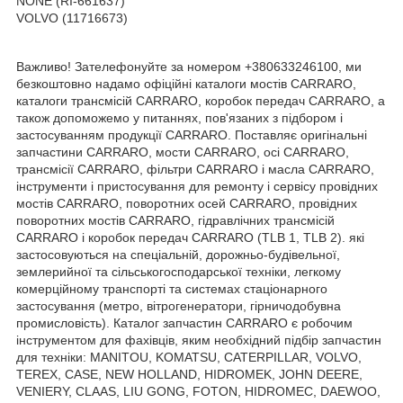
NONE (RI-661637)
VOLVO (11716673)
Важливо! Зателефонуйте за номером +380633246100, ми
безкоштовно надамо офіційні каталоги мостів CARRARO,
каталоги трансмісій CARRARO, коробок передач CARRARO, а
також допоможемо у питаннях, пов'язаних з підбором і
застосуванням продукції CARRARO. Поставляє оригінальні
запчастини CARRARO, мости CARRARO, осі CARRARO,
трансмісії CARRARO, фільтри CARRARO і масла CARRARO,
інструменти і пристосування для ремонту і сервісу провідних
мостів CARRARO, поворотних осей CARRARO, провідних
поворотних мостів CARRARO, гідравлічних трансмісій
CARRARO і коробок передач CARRARO (TLB 1, TLB 2). які
застосовуються на спеціальній, дорожньо-будівельної,
землерийної та сільськогосподарської техніки, легкому
комерційному транспорті та системах стаціонарного
застосування (метро, вітрогенератори, гірничодобувна
промисловість). Каталог запчастин CARRARO є робочим
інструментом для фахівців, яким необхідний підбір запчастин
для техніки: MANITOU, KOMATSU, CATERPILLAR, VOLVO,
TEREX, CASE, NEW HOLLAND, HIDROMEK, JOHN DEERE,
VENIERY, CLAAS, LIU GONG, FOTON, HIDROMEC, DAEWOO,