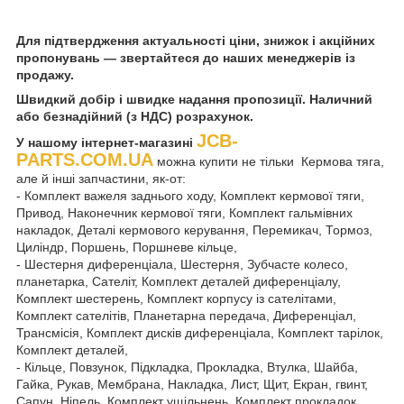
Для підтвердження актуальності ціни, знижок і акційних
пропонувань — звертайтеся до наших менеджерів із
продажу.
Швидкий добір і швидке надання пропозиції. Наличний
або безнадійний (з НДС) розрахунок.
JCB-
У нашому інтернет-магазині
PARTS.COM.UA
можна купити не тільки Кермова тяга,
але й інші запчастини, як-от:
- Комплект важеля заднього ходу, Комплект кермової тяги,
Привод, Наконечник кермової тяги, Комплект гальмівних
накладок, Деталі кермового керування, Перемикач, Тормоз,
Циліндр, Поршень, Поршневе кільце,
- Шестерня диференціала, Шестерня, Зубчасте колесо,
планетарка, Сателіт, Комплект деталей диференціалу,
Комплект шестерень, Комплект корпусу із сателітами,
Комплект сателітів, Планетарна передача, Диференціал,
Трансмісія, Комплект дисків диференціала, Комплект тарілок,
Комплект деталей,
- Кільце, Повзунок, Підкладка, Прокладка, Втулка, Шайба,
Гайка, Рукав, Мембрана, Накладка, Лист, Щит, Екран, гвинт,
Сапун, Ніпель, Комплект ущільнень, Комплект прокладок,