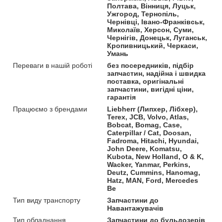
Полтава, Вінниця, Луцьк,
Ужгород, Тернопіль,
Чернівці, Івано-Франківськ,
Миколаїв, Херсон, Суми,
Чернігів, Донецьк, Луганськ,
Кропивницький, Черкаси,
Умань
Переваги в нашій роботі
без посередників, підбір
запчастин, надійна і швидка
поставка, оригінальні
запчастини, вигідні ціни,
гарантія
Працюємо з брендами
Liebherr (Липхер, Лібхер),
Terex, JCB, Volvo, Atlas,
Bobcat, Bomag, Case,
Caterpillar / Cat, Doosan,
Fadroma, Hitachi, Hyundai,
John Deere, Komatsu,
Kubota, New Holland, O & K,
Wacker, Yanmar, Perkins,
Deutz, Cummins, Hanomag,
Hatz, MAN, Ford, Mercedes
Be
Тип виду транспорту
Запчастини до
Навантажувачів
Тип обладнання
Запчастини до бульдозерів