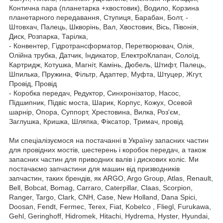
Контична пара (планетарка +хвостовик), Водило, Корзина
планетарного передавання, Ступиця, Барабан, Болт, -
Штовхач, Палець, Шкворінь, Вал, Хвостовик, Вісь, Півонія,
Диск, Розпарка, Тарілка,
- Конвентер, Гідротрансформатор, Перетворювач, Олія,
Олійна трубка, Датчик, Індикатор, ЕлектроКлапан, Солоїд,
Картридж, Котушка, Магніт, Камінь, Дюбель, Штифт, Палець,
Шпилька, Пружина, Фільтр, Адаптер, Муфта, Штуцер, Жгут,
Провід, Провід
- Коробка передач, Редуктор, Синхронізатор, Насос,
Підшипник, Підвіс моста, Шарик, Корпус, Кожух, Осевой
шарнір, Опора, Суппорт, Хрестовина, Вилка, Роз'єм,
Заглушка, Кришка, Шляпка, Фіксатор, Тримач, провід.
Ми спеціалізуємося на постачанні в Україну запасних частин
для провідних мостів, шестерень і коробок передач, а також
запасних частин для приводних валів і дискових коліс. Ми
постачаємо запчастини для машин від призводників
запчастин, таких брендів, як ARGO, Argo Group, Atlas, Renault,
Bell, Bobcat, Bomag, Carraro, Caterpillar, Claas, Scorpion,
Ranger, Targo, Clark, CNH, Case, New Holland, Dana Spici,
Doosan, Fendt, Fermec, Terex, Fiat, Kobelco , Fliegl, Furukawa,
Gehl, Geringhoff, Hidromek, Hitachi, Hydrema, Hyster, Hyundai,