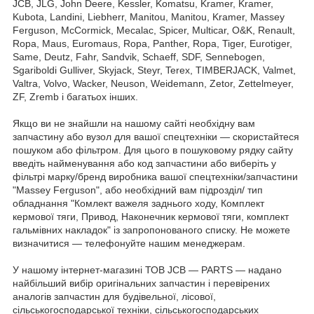
JCB, JLG, John Deere, Kessler, Komatsu, Kramer, Kramer,
Kubota, Landini, Liebherr, Manitou, Manitou, Kramer, Massey
Ferguson, McCormick, Mecalac, Spicer, Multicar, O&K, Renault,
Ropa, Maus, Euromaus, Ropa, Panther, Ropa, Tiger, Eurotiger,
Same, Deutz, Fahr, Sandvik, Schaeff, SDF, Sennebogen,
Sgariboldi Gulliver, Skyjack, Steyr, Terex, TIMBERJACK, Valmet,
Valtra, Volvo, Wacker, Neuson, Weidemann, Zetor, Zettelmeyer,
ZF, Zremb і багатьох інших.
Якщо ви не знайшли на нашому сайті необхідну вам
запчастину або вузол для вашої спецтехніки — скористайтеся
пошуком або фільтром. Для цього в пошуковому рядку сайту
введіть найменування або код запчастини або виберіть у
фільтрі марку/бренд виробника вашої спецтехніки/запчастини
"Massey Ferguson", або необхідний вам підрозділ/ тип
обладнання "Комлект важеля заднього ходу, Комплект
кермової тяги, Привод, Наконечник кермової тяги, комплект
гальмівних накладок" із запропонованого списку. Не можете
визначитися — телефонуйте нашим менеджерам.
У нашому інтернет-магазині ТОВ JCB — PARTS — надано
найбільший вибір оригінальних запчастин і перевірених
аналогів запчастин для будівельної, лісової,
сільськогосподарської техніки, сільськогосподарських