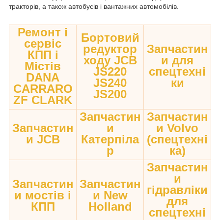
тракторів, а також автобусів і вантажних автомобілів.
Ремонт і
Бортовий
сервіс
редуктор
Запчастин
КПП і
ходу JCB
и для
Містів
JS220
спецтехні
DANA
JS240
ки
CARRARO
JS200
ZF CLARK
Запчастин
Запчастин
Запчастин
и
и Volvo
и JCB
Катерпіла
(спецтехні
р
ка)
Запчастин
и
Запчастин
Запчастин
гідравліки
и мостів і
и New
для
КПП
Holland
спецтехні