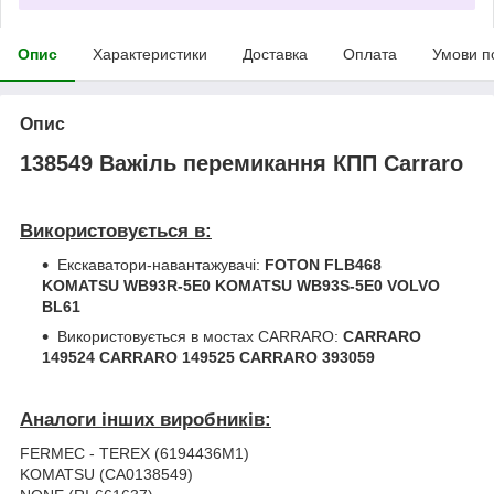
Опис
Характеристики
Доставка
Оплата
Умови п
Опис
138549 Важіль перемикання КПП Carraro
Використовується в:
Екскаватори-навантажувачі:
FOTON FLB468
KOMATSU WB93R-5Е0 KOMATSU WB93S-5Е0 VOLVO
BL61
Використовується в мостах CARRARO:
CARRARO
149524 CARRARO 149525 CARRARO 393059
Аналоги інших виробників:
FERMEC - TEREX (6194436M1)
KOMATSU (CA0138549)