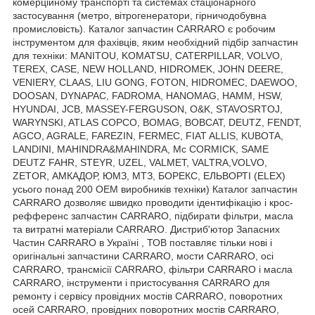
комерційному транспорті та системах стаціонарного
застосування (метро, вітрогенератори, гірничодобувна
промисловість). Каталог запчастин CARRARO є робочим
інструментом для фахівців, яким необхідний підбір запчастин
для техніки: MANITOU, KOMATSU, CATERPILLAR, VOLVO,
TEREX, CASE, NEW HOLLAND, HIDROMEK, JOHN DEERE,
VENIERY, CLAAS, LIU GONG, FOTON, HIDROMEC, DAEWOO,
DOOSAN, DYNAPAC, FADROMA, HANOMAG, HAMM, HSW,
HYUNDAI, JCB, MASSEY-FERGUSON, O&K, STAVOSRTOJ,
WARYNSKI, ATLAS COPCO, BOMAG, BOBCAT, DEUTZ, FENDT,
AGCO, AGRALE, FAREZIN, FERMEC, FIAT ALLIS, KUBOTA,
LANDINI, MAHINDRA&MAHINDRA, Mc CORMICK, SAME
DEUTZ FAHR, STEYR, UZEL, VALMET, VALTRA,VOLVO,
ZETOR, АМКАДОР, ЮМЗ, МТЗ, БОРЕКС, ЕЛЬВОРТІ (ELEX)
усього понад 200 OEM виробників техніки) Каталог запчастин
CARRARO дозволяє швидко проводити ідентифікацію і крос-
рефференс запчастин CARRARO, підбирати фільтри, масла
та витратні матеріали CARRARO. Дистриб'ютор Запасних
Частин CARRARO в Україні , ТОВ поставляє тільки нові і
оригінальні запчастини CARRARO, мости CARRARO, осі
CARRARO, трансмісії CARRARO, фільтри CARRARO і масла
CARRARO, інструменти і пристосування CARRARO для
ремонту і сервісу провідних мостів CARRARO, поворотних
осей CARRARO, провідних поворотних мостів CARRARO,