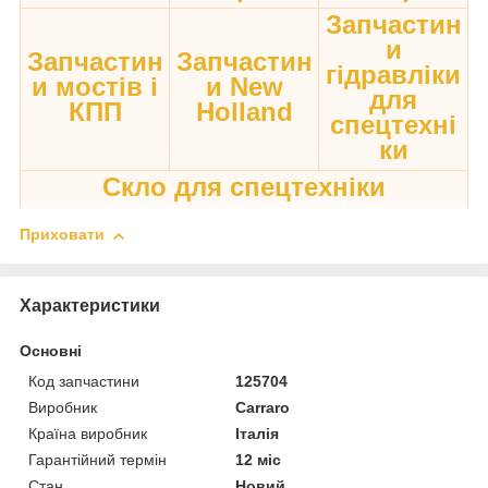
Запчастин
и
Запчастин
Запчастин
гідравліки
и мостів і
и New
для
КПП
Holland
спецтехні
ки
Скло для спецтехніки
Приховати
Характеристики
Основні
Код запчастини
125704
Виробник
Carraro
Країна виробник
Італія
Гарантійний термін
12 міс
Стан
Новий