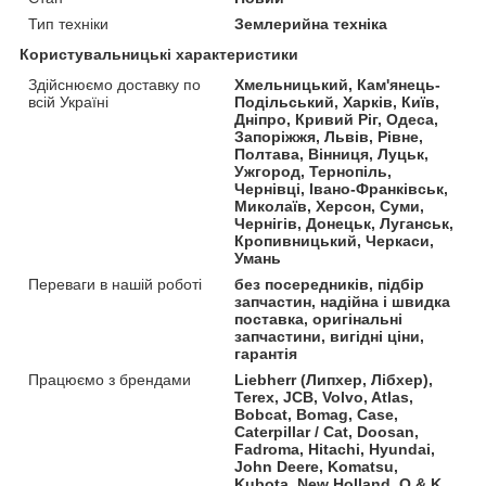
Тип техніки
Землерийна техніка
Користувальницькі характеристики
Здійснюємо доставку по
Хмельницький, Кам'янець-
всій Україні
Подільський, Харків, Київ,
Дніпро, Кривий Ріг, Одеса,
Запоріжжя, Львів, Рівне,
Полтава, Вінниця, Луцьк,
Ужгород, Тернопіль,
Чернівці, Івано-Франківськ,
Миколаїв, Херсон, Суми,
Чернігів, Донецьк, Луганськ,
Кропивницький, Черкаси,
Умань
Переваги в нашій роботі
без посередників, підбір
запчастин, надійна і швидка
поставка, оригінальні
запчастини, вигідні ціни,
гарантія
Працюємо з брендами
Liebherr (Липхер, Лібхер),
Terex, JCB, Volvo, Atlas,
Bobcat, Bomag, Case,
Caterpillar / Cat, Doosan,
Fadroma, Hitachi, Hyundai,
John Deere, Komatsu,
Kubota, New Holland, O & K,