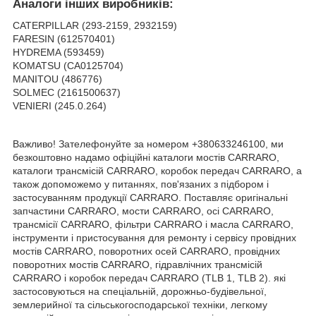
Аналоги інших виробників:
CATERPILLAR (293-2159, 2932159)
FARESIN (612570401)
HYDREMA (593459)
KOMATSU (CA0125704)
MANITOU (486776)
SOLMEC (2161500637)
VENIERI (245.0.264)
Важливо! Зателефонуйте за номером +380633246100, ми
безкоштовно надамо офіційні каталоги мостів CARRARO,
каталоги трансмісій CARRARO, коробок передач CARRARO, а
також допоможемо у питаннях, пов'язаних з підбором і
застосуванням продукції CARRARO. Поставляє оригінальні
запчастини CARRARO, мости CARRARO, осі CARRARO,
трансмісії CARRARO, фільтри CARRARO і масла CARRARO,
інструменти і пристосування для ремонту і сервісу провідних
мостів CARRARO, поворотних осей CARRARO, провідних
поворотних мостів CARRARO, гідравлічних трансмісій
CARRARO і коробок передач CARRARO (TLB 1, TLB 2). які
застосовуються на спеціальній, дорожньо-будівельної,
землерийної та сільськогосподарської техніки, легкому