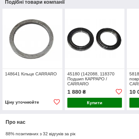
Подібні товари компанії
148641 Кільце CARRARO
45180 (142088, 118370
5818
Подшип КАРРАРО /
повр
CARRARO
CAR
1 880
10 
₴
Ціну уточнюйте
Купити
Про нас
88% позитивних з 32 відгуків за рік