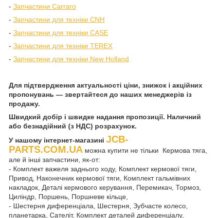
-
Запчастини Carraro
-
Запчастини для техніки CNH
-
Запчастини для техніки CASE
-
Запчастини для техніки TEREX
-
Запчастини для техніки New Holland
Для підтвердження актуальності ціни, знижок і акційних
пропонувань — звертайтеся до наших менеджерів із
продажу.
Швидкий добір і швидке надання пропозиції. Наличний
або безнадійний (з НДС) розрахунок.
JCB-
У нашому інтернет-магазині
PARTS.COM.UA
можна купити не тільки Кермова тяга,
але й інші запчастини, як-от:
- Комплект важеля заднього ходу, Комплект кермової тяги,
Привод, Наконечник кермової тяги, Комплект гальмівних
накладок, Деталі кермового керування, Перемикач, Тормоз,
Циліндр, Поршень, Поршневе кільце,
- Шестерня диференціала, Шестерня, Зубчасте колесо,
планетарка, Сателіт, Комплект деталей диференціалу,