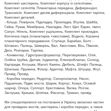
Комплект шестерень, Комплект корпусу із сателітами,
Комплект сателітів, Планетарна передача, Диференціал,
Трансмісія, Комплект дисків диференціала, Комплект тарілок,
Комплект деталей,
- Кільце, Повзунок, Підкладка, Прокладка, Втулка, Шайба,
Гайка, Рукав, Мембрана, Накладка, Лист, Щит, Екран, гвинт,
Сапун, Ніпель, Комплект ущільнень, Комплект прокладок,
Контична пара (планетарка +хвостовик), Водило, Корзина
планетарного передавання, Ступиця, Барабан, Болт, -
Штовхач, Палець, Шкворінь, Вал, Хвостовик, Вісь, Півонія,
Диск, Розпарка, Тарілка,
- Конвентер, Гідротрансформатор, Перетворювач, Олія,
Олійна трубка, Датчик, Індикатор, ЕлектроКлапан, Солоїд,
Картридж, Котушка, Магніт, Камінь, Дюбель, Штифт, Палець,
Шпилька, Пружина, Фільтр, Адаптер, Муфта, Штуцер, Жгут,
Провід, Провід
- Коробка передач, Редуктор, Синхронізатор, Насос,
Підшипник, Підвіс моста, Шарик, Корпус, Кожух, Осевой
шарнір, Опора, Суппорт, Хрестовина, Вилка, Роз'єм,
Заглушка, Кришка, Шляпка, Фіксатор, Тримач, провід.
Ми спеціалізуємося на постачанні в Україну запасних частин
для провідних мостів, шестерень і коробок передач, а також