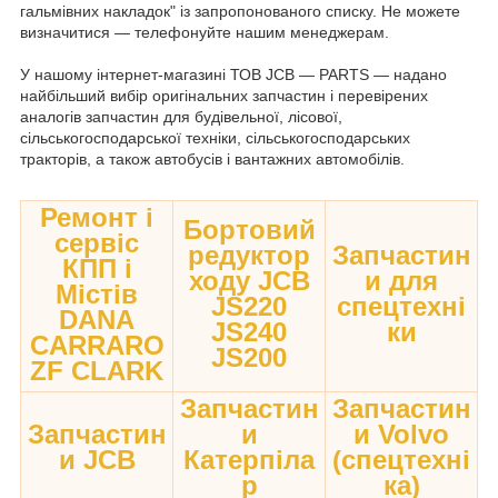
гальмівних накладок" із запропонованого списку. Не можете
визначитися — телефонуйте нашим менеджерам.
У нашому інтернет-магазині ТОВ JCB — PARTS — надано
найбільший вибір оригінальних запчастин і перевірених
аналогів запчастин для будівельної, лісової,
сільськогосподарської техніки, сільськогосподарських
тракторів, а також автобусів і вантажних автомобілів.
Ремонт і
Бортовий
сервіс
редуктор
Запчастин
КПП і
ходу JCB
и для
Містів
JS220
спецтехні
DANA
JS240
ки
CARRARO
JS200
ZF CLARK
Запчастин
Запчастин
Запчастин
и
и Volvo
и JCB
Катерпіла
(спецтехні
р
ка)