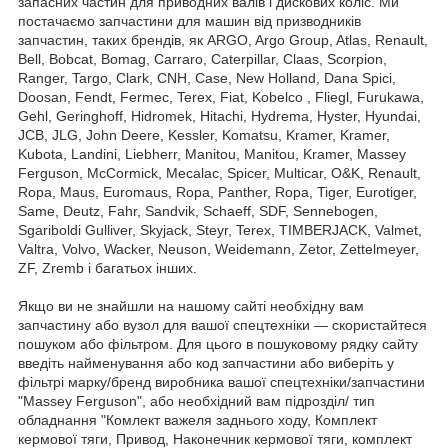
запасних частин для приводних валів і дискових коліс. Ми
постачаємо запчастини для машин від призводників
запчастин, таких брендів, як ARGO, Argo Group, Atlas, Renault,
Bell, Bobcat, Bomag, Carraro, Caterpillar, Claas, Scorpion,
Ranger, Targo, Clark, CNH, Case, New Holland, Dana Spici,
Doosan, Fendt, Fermec, Terex, Fiat, Kobelco , Fliegl, Furukawa,
Gehl, Geringhoff, Hidromek, Hitachi, Hydrema, Hyster, Hyundai,
JCB, JLG, John Deere, Kessler, Komatsu, Kramer, Kramer,
Kubota, Landini, Liebherr, Manitou, Manitou, Kramer, Massey
Ferguson, McCormick, Mecalac, Spicer, Multicar, O&K, Renault,
Ropa, Maus, Euromaus, Ropa, Panther, Ropa, Tiger, Eurotiger,
Same, Deutz, Fahr, Sandvik, Schaeff, SDF, Sennebogen,
Sgariboldi Gulliver, Skyjack, Steyr, Terex, TIMBERJACK, Valmet,
Valtra, Volvo, Wacker, Neuson, Weidemann, Zetor, Zettelmeyer,
ZF, Zremb і багатьох інших.
Якщо ви не знайшли на нашому сайті необхідну вам
запчастину або вузол для вашої спецтехніки — скористайтеся
пошуком або фільтром. Для цього в пошуковому рядку сайту
введіть найменування або код запчастини або виберіть у
фільтрі марку/бренд виробника вашої спецтехніки/запчастини
"Massey Ferguson", або необхідний вам підрозділ/ тип
обладнання "Комлект важеля заднього ходу, Комплект
кермової тяги, Привод, Наконечник кермової тяги, комплект