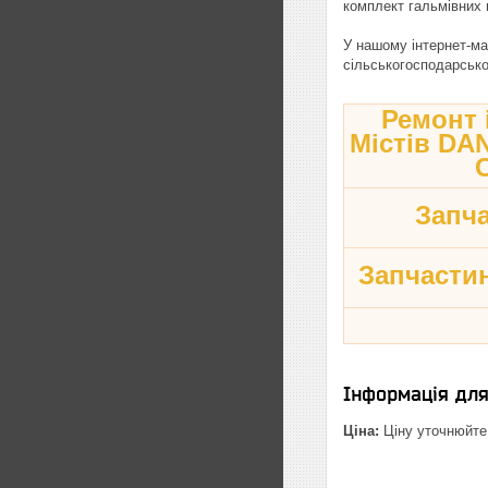
комплект гальмівних
У нашому інтернет-ма
сільськогосподарської
Ремонт і
Містів D
Запч
Запчастин
Інформація дл
Ціна:
Ціну уточнюйте