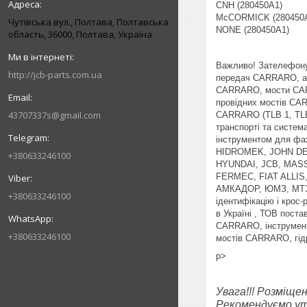
CNH (280450A1)
McCORMICK (280450
Чутівська вул., Полтава, Полтавська
NONE (280450A1)
область, 36000, Полтава, Україна
Важливо! Зателефону
http://jcb-parts.com.ua
передач CARRARO, а т
CARRARO, мости CARR
провідних мостів CA
43707337s@gmail.com
CARRARO (TLB 1, TLB 
транспорті та систем
інструментом для фа
HIDROMEK, JOHN DE
+380633246100
HYUNDAI, JCB, MAS
FERMEC, FIAT ALLI
АМКАДОР, ЮМЗ, МТЗ, 
+380633246100
ідентифікацію і кро
в Україні , ТОВ пос
CARRARO, інструмент
+380633246100
мостів CARRARO, гід
p>
Увага!!! Розміще
Рекомендуємо уто