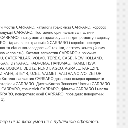
ги мостів CARRARO, каталоги трансмісій CARRARO, коробок
родукції CARRARO. Поставляє оригінальні запчастини
RRARO, інструменти і пристосування для ремонту і сервісу
O, гідравлічних трансмісій CARRARO і коробок передач
ної та сільськогосподарської техніки, легкому комерційному
 промисловість). Каталог запчастин CARRARO є робочим
OMATSU, CATERPILLAR, VOLVO, TEREX, CASE, NEW HOLLAND,
OOSAN, DYNAPAC, FADROMA, HANOMAG, HAMM, HSW,
, BOBCAT, DEUTZ, FENDT, AGCO, AGRALE, FAREZIN,
Z FAHR, STEYR, UZEL, VALMET, VALTRA,VOLVO, ZETOR,
 Каталог запчастин CARRARO дозволяє швидко проводити
і матеріали CARRARO. Дистриб'ютор Запасних Частин CARRARO
 осі CARRARO, трансмісії CARRARO, фільтри CARRARO і масла
CARRARO, поворотних осей CARRARO, провідних поворотних
2).
ер і ні за яких умов не є публічною офертою.