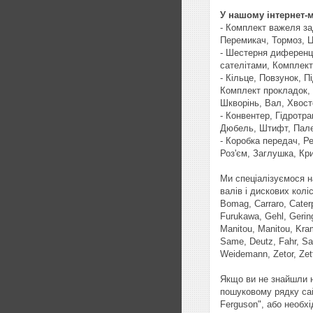
У нашому інтернет-
- Комплект важеля за
Перемикач, Тормоз, Ц
- Шестерня диференці
сателітами, Комплект
- Кільце, Повзунок, 
Комплект прокладок, 
Шкворінь, Вал, Хвосто
- Конвентер, Гідротр
Дюбель, Штифт, Пале
- Коробка передач, Р
Роз'єм, Заглушка, Кр
Ми спеціалізуємося н
валів і дискових колі
Bomag, Carraro, Caterp
Furukawa, Gehl, Gering
Manitou, Manitou, Kra
Same, Deutz, Fahr, Sa
Weidemann, Zetor, Zet
Якщо ви не знайшли н
пошуковому рядку сай
Ferguson", або необх