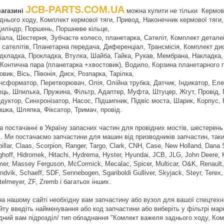
JCB-PARTS.COM.UA
магазині
можна купити не тільки Кермова 
днього ходу, Комплект кермової тяги, Привод, Наконечник кермової тяги
иліндр, Поршень, Поршневе кільце,
ала, Шестерня, Зубчасте колесо, планетарка, Сателіт, Комплект детале
 сателітів, Планетарна передача, Диференціал, Трансмісія, Комплект ди
Підкладка, Прокладка, Втулка, Шайба, Гайка, Рукав, Мембрана, Накладка,
Контична пара (планетарка +хвостовик), Водило, Корзина планетарного 
вик, Вісь, Півонія, Диск, Розпарка, Тарілка,
ансформатор, Перетворювач, Олія, Олійна трубка, Датчик, Індикатор, Еле
ць, Шпилька, Пружина, Фільтр, Адаптер, Муфта, Штуцер, Жгут, Провід, 
едуктор, Синхронізатор, Насос, Підшипник, Підвіс моста, Шарик, Корпус,
ишка, Шляпка, Фіксатор, Тримач, провід.
а постачанні в Україну запасних частин для провідних мостів, шестерень
с. Ми постачаємо запчастини для машин від призводників запчастин, таких 
illar, Claas, Scorpion, Ranger, Targo, Clark, CNH, Case, New Holland, Dana S
hoff, Hidromek, Hitachi, Hydrema, Hyster, Hyundai, JCB, JLG, John Deere, K
mer, Massey Ferguson, McCormick, Mecalac, Spicer, Multicar, O&K, Renault,
ndvik, Schaeff, SDF, Sennebogen, Sgariboldi Gulliver, Skyjack, Steyr, Tere
telmeyer, ZF, Zremb і багатьох інших.
а нашому сайті необхідну вам запчастину або вузол для вашої спецтехн
ту введіть найменування або код запчастини або виберіть у фільтрі мар
ідний вам підрозділ/ тип обладнання "Комлект важеля заднього ходу, Ком