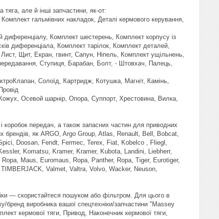
тяга, але й інші запчастини, як-от:
, Комплект гальмівних накладок, Деталі кермового керування,
й диференціалу, Комплект шестерень, Комплект корпусу із
сків диференціала, Комплект тарілок, Комплект деталей,
 Лист, Щит, Екран, гвинт, Сапун, Ніпель, Комплект ущільнень,
передавання, Ступиця, Барабан, Болт, - Штовхач, Палець,
ктроКлапан, Солоїд, Картридж, Котушка, Магніт, Камінь,
Провід
 Кожух, Осевой шарнір, Опора, Суппорт, Хрестовина, Вилка,
 і коробок передач, а також запасних частин для приводних
брендів, як ARGO, Argo Group, Atlas, Renault, Bell, Bobcat,
pici, Doosan, Fendt, Fermec, Terex, Fiat, Kobelco , Fliegl,
essler, Komatsu, Kramer, Kramer, Kubota, Landini, Liebherr,
 Ropa, Maus, Euromaus, Ropa, Panther, Ropa, Tiger, Eurotiger,
x, TIMBERJACK, Valmet, Valtra, Volvo, Wacker, Neuson,
іки — скористайтеся пошуком або фільтром. Для цього в
ку/бренд виробника вашої спецтехніки/запчастини "Massey
плект кермової тяги, Привод, Наконечник кермової тяги,