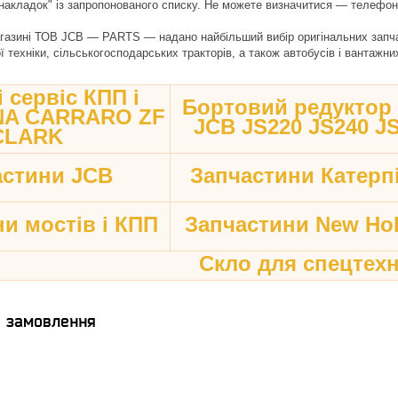
 накладок" із запропонованого списку. Не можете визначитися — телеф
газині ТОВ JCB — PARTS — надано найбільший вибір оригінальних запчаст
 техніки, сільськогосподарських тракторів, а також автобусів і вантажни
 сервіс КПП і
Бортовий редуктор
ANA CARRARO ZF
JCB JS220 JS240 J
CLARK
астини JCB
Запчастини Катерп
и мостів і КПП
Запчастини New Hol
Скло для спецтехн
я замовлення