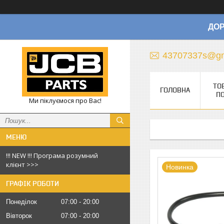
ДОР
43707337s@gm
ТО
ГОЛОВНА
П
Ми піклуємося про Вас!
!!! NEW !!! Програма розумний
клієнт >>>
Новинка
ГРАФІК РОБОТИ
Понеділок
07:00
20:00
Вівторок
07:00
20:00