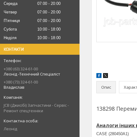
Середа
07:00
20:00
Четвер
07:00
20:00
Пʼятниця
07:00
20:00
Субота
10:00
18:00
Неділя
10:00
18:00
КОНТАКТИ
+380 (63) 324-61-00
Леонід -Технічний Спеціаліст
+380 (73) 324-61-00
Опис
Харак
Владислав
JCB (Джисібі) Запчастини - Сервіс -
138298 Переми
Ремонт спецтехніки
Аналоги інших 
Леонід
CASE (280450A1)