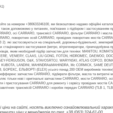
A1)
йте за номером +380633246100, ми безкоштовно надамо офіційні катало
акож допоможемо у питаннях, пов'язаних з підбором і застосуванням п
ARO, осі CARRARO, трансмісії CARRARO, фільтри CARRARO і масла CA
RRARO, поворотних осей CARRARO, провідних поворотних мостів CARRAR
2). які застосовуються на спеціальній, дорожньо-будівельної, землерий
ах стаціонарного застосування (метро, вітрогенератори, гірничодобувна
хівців, яким необхідний підбір запчастин для техніки: MANITOU, K
ERE, VENIERY, CLAAS, LIU GONG, FOTON, HIDROMEC, DAEWOO, D
SEY-FERGUSON, O&K, STAVOSRTOJ, WARYNSKI, ATLAS COPCO, BOMAG
S, KUBOTA, LANDINI, MAHINDRA&MAHINDRA, Mc CORMICK, SAME DEUT
БОРЕКС, ЕЛЬВОРТІ (ELEX) усього понад 200 OEM виробників техніки)
с-рефференс запчастин CARRARO, підбирати фільтри, масла та витратн
тавляє тільки нові і оригінальні запчастини CARRARO, мости CARRARO,
и і пристосування CARRARO для ремонту і сервісу провідних мостів 
равлічних трансмісій CARRARO і коробок передач CARRARO (TLB 1, TLB 
ні ціни на сайті, носять виключно ознайомлювальний характ
чнити ціни у менеджерів по тел. +38 (063) 324-61-00