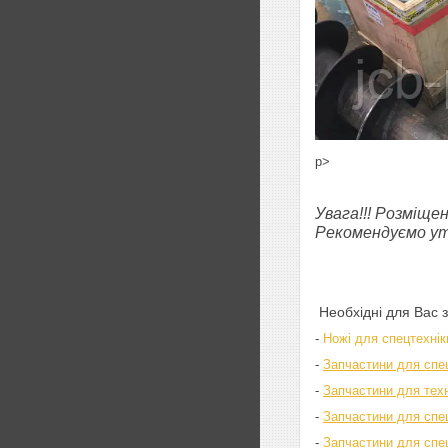
p>
Увага!!! Розміще
Рекомендуємо уто
Необхідні для Вас 
-
Ножі для спецтехнік
-
Запчастини для спе
-
Запчастини для техні
-
Запчастини для спец
-
Запчастини для спе