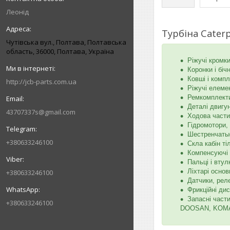
Леонід
Турбіна Caterpi
Чутівська вул., Полтава, Полтавська
область, 36000, Полтава, Україна
Ріжучі кромки
Коронки і біч
Ковші і комп
http://jcb-parts.com.ua
Ріжучі елемен
Ремкомплекти
Деталі двигу
43707337s@gmail.com
Ходова частин
Гідромотори,
Шестренчатые
+380633246100
Скла кабін ті
Компенсуючі 
Пальці і вту
Ліхтарі основ
+380633246100
Датчики, рел
Фрикційні дис
Запасні част
+380633246100
DOOSAN, KOMAT