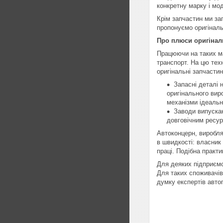
конкретну марку і мод
Крім запчастин ми за
пропонуємо оригіналь
Про плюси оригінал
Працюючи на таких ма
транспорт. На цю тех
оригінальні запчастин
Запасні деталі 
оригінального вир
механізми ідеальн
Заводи випускаю
довговічним ресур
Автоконцерн, виробля
в швидкості: власник
праці. Подібна практи
Для деяких підприємс
Для таких споживачів
думку експертів авт