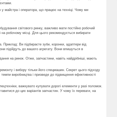
ієнтами.
 у майстра і оператора, що працює на техніці. Чому ми
лебудування світового ринку, важливо мати постійно робочий
 і на робочому місці. Для цього рекомендується вибирати
. Приклад: Ви підбираєте зуби, коронки, адаптери від
вони підійдуть до вашого агрегату. Вони впишуться в
ання на ринок. Отже, запчастини, навіть найдрібніші, мають
емонту і вибору тільки його спецмашин. Секрет цього підходу
ь темпи виробництва і призведе до підвищення ефективності
пецтехніки, важкувато купувати дорогі елементи у разі поломок.
авитися до цих варіантів запчастин. У чому їх переваги, на