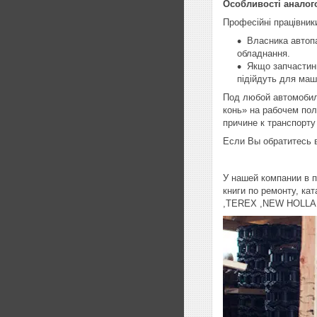
Особливості аналог
Професійні працівник
Власника автопа
обладнання.
Якщо запчастини
підійдуть для маш
Под любой автомобиль
конь» на рабочем пол
причине к транспорт
Если Вы обратитесь 
У нашей компании в п
книги по ремонту, ка
,TEREX ,NEW HOLLA