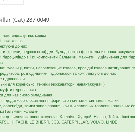
llar (Cat) 287-0049
, ножі відвалу, ніж ковша
ні ножі ковша
лектуючі до них
ти (кромки, підрізні ножі) для бульдозерів і фронтальних навантажувачі
 гідроциліндрів і їх компоненти Сальники, манжети і ущільнення для гід
на
а: гусениці, катки, напраляющие колеса, провідні колеса натягування ла
 редуктора, розподільники, гідронасоси та комплектуючі до них
 гідронасоси
льки для корейської техніки (екскаватори, навантажувачі)
муфти гідронасосів
лки для навісного обладнання
ні і додаткового освітлення фари, стоп-сигнали, сигнальні маяки
е, соленоїди, замки запалювання, кришки заливних горловин паливних ба
ки Гальмівні колодки
ини до вилочних навантажувачів Komatsu, Хундай, Ніссан, Тойота Інші 
SU, HITACHI, LEIBHERR, JCB, CATERPILLAR, VOLVO, LINDE.