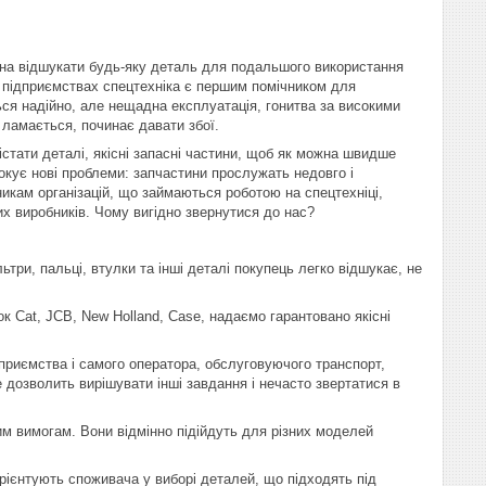
ожна відшукати будь-яку деталь для подальшого використання
х підприємствах спецтехніка є першим помічником для
ться надійно, але нещадна експлуатація, гонитва за високими
 ламається, починає давати збої.
стати деталі, якісні запасні частини, щоб як можна швидше
окує нові проблеми: запчастини прослужать недовго і
кам організацій, що займаються роботою на спецтехніці,
их виробників. Чому вигідно звернутися до нас?
ьтри, пальці, втулки та інші деталі покупець легко відшукає, не
 Cat, JCB, New Holland, Case, надаємо гарантовано якісні
приємства і самого оператора, обслуговуючого транспорт,
дозволить вирішувати інші завдання і нечасто звертатися в
им вимогам. Вони відмінно підійдуть для різних моделей
орієнтують споживача у виборі деталей, що підходять під