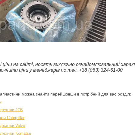
ні ціни на сайті, носять виключно ознайомлювальний характ
чнити ціни у менеджерів по тел. +38 (063) 324-61-00
запчастини можна знайти перейшовши в потрібний для вас розділ:
и
цтехніки JCB
ки Caterpillar
техніки Volvo
цтехніки Komatsu