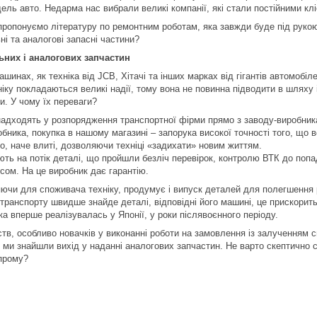
ель авто. Недарма нас вибрали великі компанії, які стали постійними кл
пропонуємо літературу по ремонтним роботам, яка завжди буде під рукою
ні та аналогові запасні частини?
ьних і аналогових запчастин
шинах, як техніка від JCB, Хітачі та інших марках від гігантів автомобі
ніку покладаються великі надії, тому вона не повинна підводити в шляху
и. У чому їх переваги?
надходять у розпорядження транспортної фірми прямо з заводу-виробника
обника, покупка в нашому магазині – запорука високої точності того, що 
о, наче влиті, дозволяючи техніці «задихати» новим життям.
ть на потік деталі, що пройшли безліч перевірок, контролю ВТК до попад
сом. На це виробник дає гарантію.
ючи для споживача техніку, продумує і випуск деталей для полегшення р
 транспорту швидше знайде деталі, відповідні його машині, це прискорит
ка вперше реалізувалась у Японії, у роки післявоєнного періоду.
тв, особливо новачків у виконанні роботи на замовлення із залученням с
 ми знайшли вихід у наданні аналогових запчастин. Не варто скептично ст
опрому?