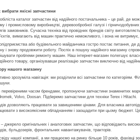
к вибрати якісні запчастини
обіліста каталог запчастин від надійного постачальника – це рай, де м
ому і промисловому виробництві, деревообробної галузі і гірничодобувни
гів замовників. Сучасна техніка від провідних брендів світу виготовляє
'єктів, вимагають від машин практично неможливого, і вона не витримує,
підприємства або будівельного майданчика гостро постає питання, де ді
у і знову продовжити роботу. Поспіх в пошуку надійного магазину спров
ішувати проблеми ремонту машин. Наш інтернет-магазин полегшує власни
дійного товару, організувавши реалізацію запчастин виключно від надійн
бору нашого магазину
тивно зрозуміла навігація: ми розділили всі запчастини по категоріям. Філ
ошуки.
 перевіреними часом брендами, пропонуючи запчастини знаменитих марок
omek, Volvo, Doosan. Підберемо запчастини для техніки Terex і Hitachi.
одів дозволяють працювати за завищеними цінами. Для власника автопід
ацювати з високоякісним обладнанням і заощадити при цьому бюджет. Це 
 – джерело оригінальних і аналогових запчастин, що відповідають висок
идів, бульдозерів, фронтальних навантажувачів, тракторів.
віду нашої компанії, а ми працюємо на ринку більше 10 років, фахівці з