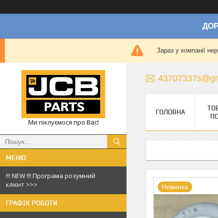
ДОР
Зараз у компанії не
43707337s@gm
ТО
ГОЛОВНА
П
Ми піклуємося про Вас!
!!! NEW !!! Програма розумний
клієнт >>>
Новинка
ГРАФІК РОБОТИ