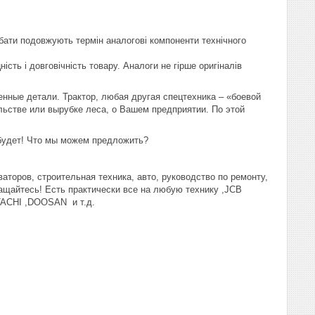
дбати подовжують термін аналогові компоненти технічного
сть і довговічність товару. Аналоги не гірше оригіналів
енные детали. Трактор, любая другая спецтехника – «боевой
льстве или вырубке леса, о Вашем предприятии. По этой
 будет! Что мы можем предложить?
аторов, строительная техника, авто, руководство по ремонту,
ращайтесь! Есть практически все на любую технику ,JCB
ACHI ,DOOSAN и т.д.