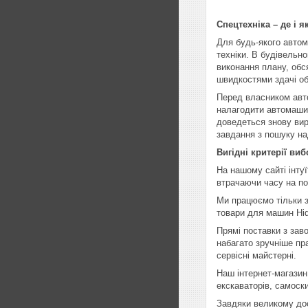
Спецтехніка – де і я
Для будь-якого автом
техніки. В будівельн
виконання плану, обся
швидкостями здачі об
Перед власником авто
налагодити автомашин
доведеться знову вир
завдання з пошуку на
Вигідні критерії ви
На нашому сайті інтуї
втрачаючи часу на п
Ми працюємо тільки з
товари для машин Hidr
Прямі поставки з зав
набагато зручніше пр
сервісні майстерні.
Наш інтернет-магазин
екскаваторів, самоск
Завдяки великому дос