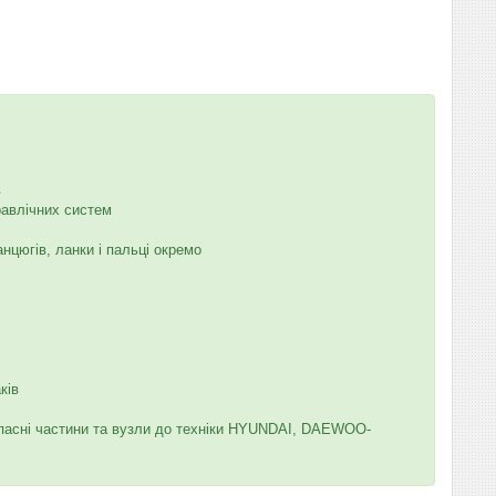
в
равлічних систем
нцюгів, ланки і пальці окремо
ків
запасні частини та вузли до техніки HYUNDAI, DAEWOO-