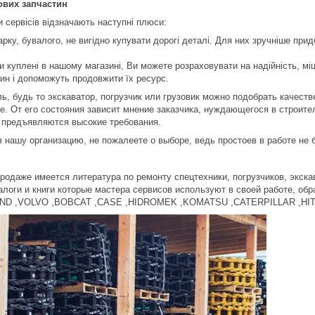
ових запчастин
и сервісів відзначають наступні плюси:
рку, бувалого, не вигідно купувати дорогі деталі. Для них зручніше при
 куплені в нашому магазині, Ви можете розраховувати на надійність, міцні
ин і допоможуть продовжити їх ресурс.
, будь то экскаватор, погрузчик или грузовик можно подобрать качеств
е. От его состояния зависит мнение заказчика, нуждающегося в строите
у предъявляются высокие требования.
в нашу организацию, не пожалеете о выборе, ведь простоев в работе не
родаже имеется литература по ремонту спецтехники, погрузчиков, экскав
талоги и книги которые мастера сервисов используют в своей работе, об
ND ,VOLVO ,BOBCAT ,CASE ,HIDROMEK ,KOMATSU ,CATERPILLAR ,HIT