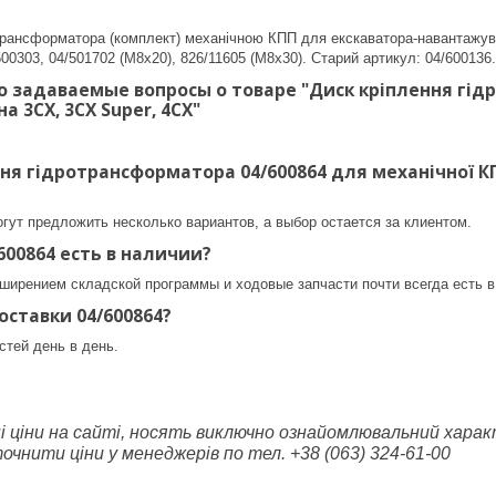
отрансформатора (комплект) механічною КПП для екскаватора-навантажув
00303, 04/501702 (М8х20), 826/11605 (М8х30). Старий артикул: 04/600136.
о задаваемые вопросы о товаре "Диск кріплення гід
на 3CX, 3CX Super, 4CX"
ня гідротрансформатора 04/600864 для механічної КПП
гут предложить несколько вариантов, а выбор остается за клиентом.
600864 есть в наличии?
ширением складской программы и ходовые запчасти почти всегда есть в
оставки 04/600864?
стей день в день.
ні ціни на сайті, носять виключно ознайомлювальний характ
чнити ціни у менеджерів по тел. +38 (063) 324-61-00