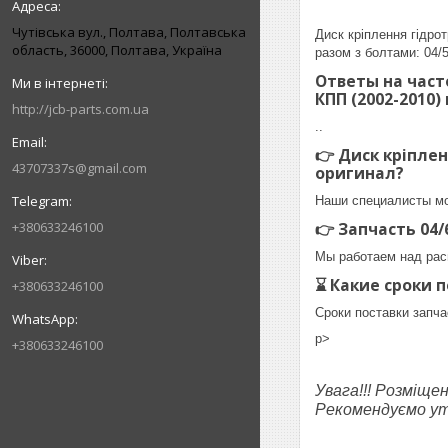
Чутівська вул., Полтава, Полтавська
Диск кріплення гідр
область, 36000, Полтава, Україна
разом з болтами: 04/5
Ответы на част
КПП (2002-2010) 
http://jcb-parts.com.ua
..
👉 Диск кріплен
43707337s@gmail.com
оригинал?
Наши специалисты мо
+380633246100
👉 Запчасть 04/
Мы работаем над рас
⌛ Какие сроки п
+380633246100
Сроки поставки запча
p>
+380633246100
Увага!!! Розміще
Рекомендуємо уто