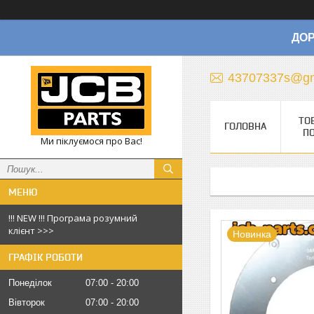
ДОР
43707337s@gm
ТО
ГОЛОВНА
П
Ми піклуємося про Вас!
!!! NEW !!! Програма розумний
клієнт >>>
Новинка
ГРАФІК РОБОТИ
Понеділок
07:00
20:00
Вівторок
07:00
20:00