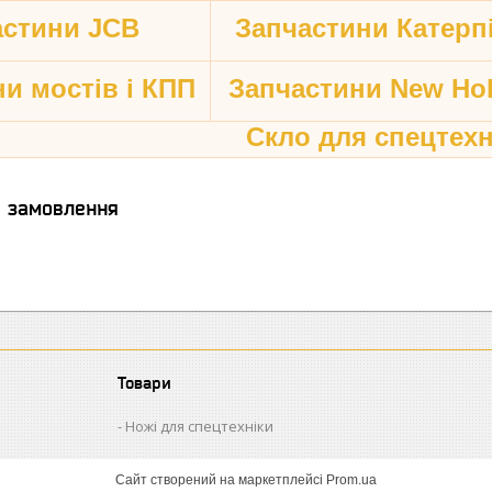
астини JCB
Запчастини Катерп
и мостів і КПП
Запчастини New Hol
Скло для спецтехн
я замовлення
Товари
Ножі для спецтехніки
Сайт створений на маркетплейсі
Prom.ua