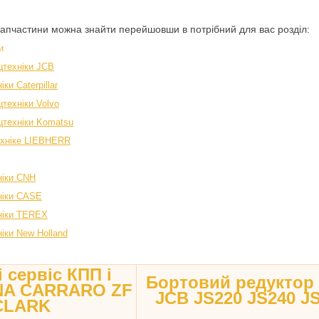
запчастини можна знайти перейшовши в потрібний для вас розділ:
и
цтехніки JCB
ки Caterpillar
техніки Volvo
цтехніки Komatsu
ехніке LIEBHERR
ніки CNH
ніки CASE
ніки TEREX
іки New Holland
 сервіс КПП і
Бортовий редуктор
ANA CARRARO ZF
JCB JS220 JS240 J
CLARK