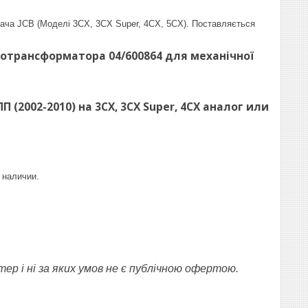
ача JCB (Моделі 3CX, 3CX Super, 4CX, 5CX). Поставляється
ротрансформатора 04/600864 для механічної
 (2002-2010) на 3CX, 3CX Super, 4CX аналог или
 наличии.
ер і ні за яких умов не є публічною офертою.