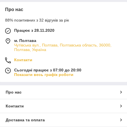
кульшові западини
Про нас
прокладки головки
комплекти прокладок
88% позитивних з 32 відгуків за рік
шатуни
Працює з 28.11.2020
форсунки
м. Полтава
клапани головки циліндрів
Чутівська вул., Полтава, Полтавська область, 36000,
водяні насоси
Полтава, Україна
Паливний насос
Контакти
масляні насоси
Сьогодні працює з 07:00 до 20:00
свічки розжарювання
Показати весь графік роботи
гартувальні котушки
голови
Про нас
колінчасті вали
кільця
Контакти
фільтри
Вибрані моделі машин із двигуном серії CAT 3412:
Доставка та оплата
Caterpillar 773D