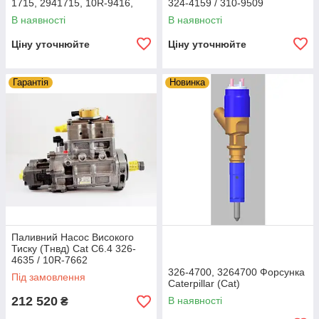
1715, 2941715, 10R-9416,
324-4159 / 310-9509
10R9416
В наявності
В наявності
Ціну уточнюйте
Ціну уточнюйте
Гарантія
Новинка
Паливний Насос Високого
Тиску (Тнвд) Cat C6.4 326-
4635 / 10R-7662
326-4700, 3264700 Форсунка
Під замовлення
Caterpillar (Cat)
212 520
В наявності
₴