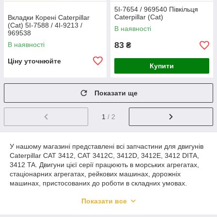
5I-7654 / 969540 Півкільця
Caterpillar (Cat)
Вкладки Корені Caterpillar
(Cat) 5I-7588 / 4I-9213 /
В наявності
969538
83
В наявності
₴
Ціну уточнюйте
Купити
Показати ще
1
/ 2
У нашому магазині представлені всі запчастини для двигунів
Caterpillar CAT 3412, CAT 3412C, 3412D, 3412E, 3412 DITA,
3412 TA. Двигуни цієї серії працюють в морських агрегатах,
стаціонарних агрегатах, рейкових машинах, дорожніх
машинах, пристосованих до роботи в складних умовах.
Для двигунів Caterpillar CAT 3412 у нас є такі частини:
Показати все
поршні