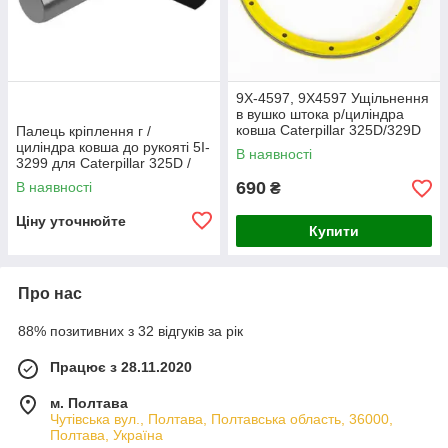
9X-4597, 9X4597 Ущільнення
в вушко штока р/циліндра
ковша Caterpillar 325D/329D
Палець кріплення г /
циліндра ковша до рукояті 5I-
В наявності
3299 для Caterpillar 325D /
329D
690
В наявності
₴
Ціну уточнюйте
Купити
Про нас
88% позитивних з 32 відгуків за рік
Працює з 28.11.2020
м. Полтава
Чутівська вул., Полтава, Полтавська область, 36000,
Полтава, Україна