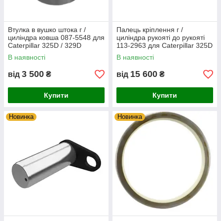
Втулка в вушко штока г /
Палець кріплення г /
циліндра ковша 087-5548 для
циліндра рукояті до рукояті
Caterpillar 325D / 329D
113-2963 для Caterpillar 325D
/ 329D
В наявності
В наявності
3 500
15 600
від
₴
від
₴
Купити
Купити
Новинка
Новинка