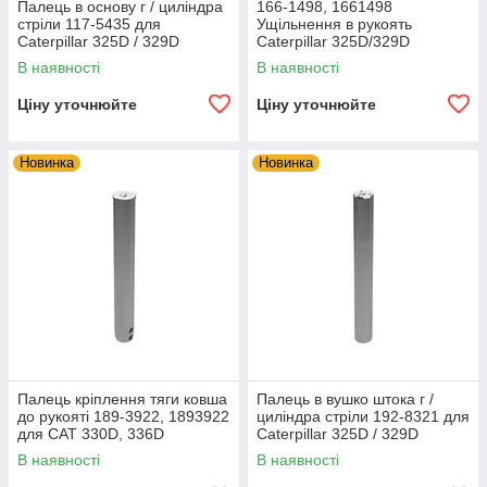
Палець в основу г / циліндра
166-1498, 1661498
стріли 117-5435 для
Ущільнення в рукоять
Caterpillar 325D / 329D
Caterpillar 325D/329D
В наявності
В наявності
Ціну уточнюйте
Ціну уточнюйте
Новинка
Новинка
Палець кріплення тяги ковша
Палець в вушко штока г /
до рукояті 189-3922, 1893922
циліндра стріли 192-8321 для
для CAT 330D, 336D
Caterpillar 325D / 329D
В наявності
В наявності