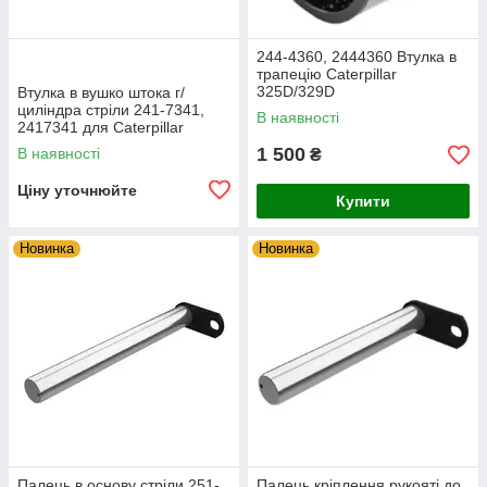
244-4360, 2444360 Втулка в
трапецію Caterpillar
325D/329D
Втулка в вушко штока г/
циліндра стріли 241-7341,
В наявності
2417341 для Caterpillar
325D/329D
1 500
В наявності
₴
Ціну уточнюйте
Купити
Новинка
Новинка
Палець в основу стріли 251-
Палець кріплення рукояті до