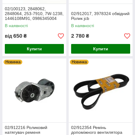
02/100123, 2848062,
2848064, 253-7910, 7W-1238,
02/912017, 3978324 обвідний
1446108M91, 0986345004
Ролик jcb
Датчик тиску масла JCB 3CX,
В наявності
В наявності
4CX
650
2 780
від
₴
₴
Купити
Купити
Новинка
Новинка
02/912216 Роликовий
02/912354 Ремінь
натягувач ременя
допоміжного вентилятора