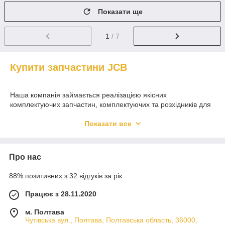
Показати ще
1
/ 7
Купити запчастини JCB
Наша компанія займається реалізацією якісних
комплектуючих запчастин, комплектуючих та розхідників для
спецтехніки фірми JCB на гранично вигідних умовах та за
доступними цінами. Тісно співпрацюючи з представниками
Показати все
цієї компанії, ми пропонуємо клієнтам не тільки найвигідніші
ціни на оригінальні запчастини на телескопічний
навантажувач JCB 531-70 та їх точні замінники, але й
Про нас
гранично вигідні умови доставки замовлень клієнтам. Таким
чином, співпрацюючи з нами, ви зможете заощадити кошти
88% позитивних з 32 відгуків за рік
на обслуговування власного автопарку.
Британська компанія JCB зарекомендувала себе як одного з
Працює з 28.11.2020
найкращих світових виробників універсальної спецтехніки,
що використовується під час здійснення господарських та
м. Полтава
будівельних робіт. Тим не менш, навіть такі якісні та довговічні
Чутівська вул., Полтава, Полтавська область, 36000,