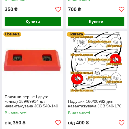
350
700
₴
₴
Купити
Купити
Новинка
Новинка
Подушки перше і друге
коліна) 159/69914 для
Подушки 160/00982 для
навантажувача JCB 540-140
навантажувача JCB 540-170
В наявності
В наявності
350
400
від
₴
від
₴