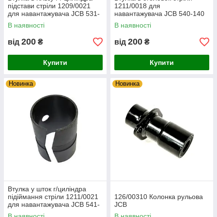
підстави стріли 1209/0021
1211/0018 для
для навантажувача JCB 531-
навантажувача JCB 540-140
70
В наявності
В наявності
200
200
від
₴
від
₴
Купити
Купити
Новинка
Новинка
Втулка у шток г/циліндра
підіймання стріли 1211/0021
126/00310 Колонка рульова
для навантажувача JCB 541-
JCB
70
В наявності
В наявності