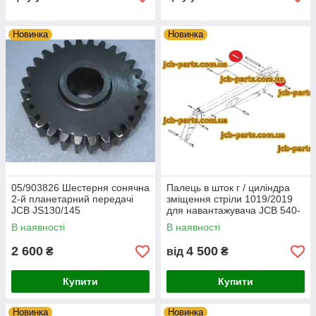
Новинка
Новинка
05/903826 Шестерня сонячна
Палець в шток г / циліндра
2-й планетарний передачі
зміщення стріли 1019/2019
JCB JS130/145
для навантажувача JCB 540-
170
В наявності
В наявності
2 600
4 500
₴
від
₴
Купити
Купити
Новинка
Новинка