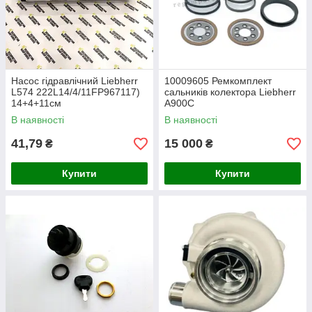
Насос гідравлічний Liebherr
10009605 Ремкомплект
L574 222L14/4/11FP967117)
сальників колектора Liebherr
14+4+11см
A900C
В наявності
В наявності
41,79
15 000
₴
₴
Купити
Купити