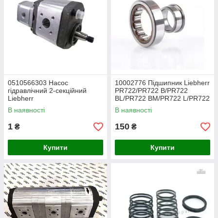
0510566303 Насос
10002776 Підшипник Liebherr
гідравлічний 2-секційний
PR722/PR722 B/PR722
Liebherr
BL/PR722 BM/PR722 L/PR722
В наявності
В наявності
1
150
₴
₴
Купити
Купити