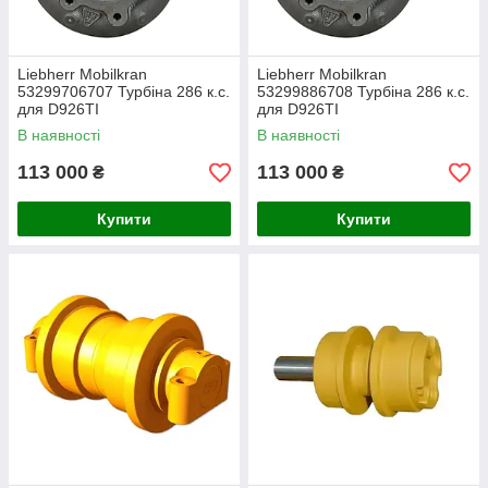
Liebherr Mobilkran
Liebherr Mobilkran
53299706707 Турбіна 286 к.с.
53299886708 Турбіна 286 к.с.
для D926TI
для D926TI
В наявності
В наявності
113 000
113 000
₴
₴
Купити
Купити