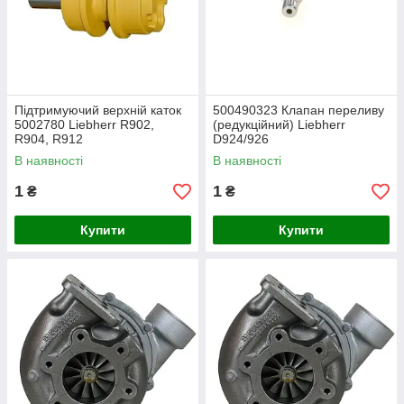
Підтримуючий верхній каток
500490323 Клапан переливу
5002780 Liebherr R902,
(редукційний) Liebherr
R904, R912
D924/926
В наявності
В наявності
1
1
₴
₴
Купити
Купити