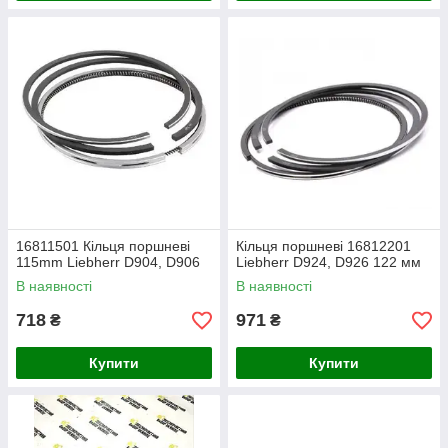
16811501 Кільця поршневі
Кільця поршневі 16812201
115mm Liebherr D904, D906
Liebherr D924, D926 122 мм
В наявності
В наявності
718
971
₴
₴
Купити
Купити