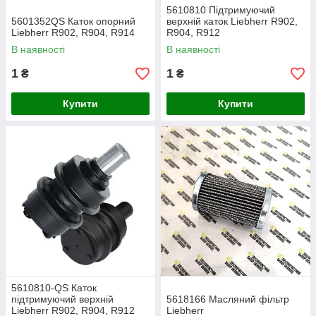
5610810 Підтримуючий
5601352QS Каток опорний
верхній каток Liebherr R902,
Liebherr R902, R904, R914
R904, R912
В наявності
В наявності
1
1
₴
₴
Купити
Купити
5610810-QS Каток
підтримуючий верхній
5618166 Масляний фільтр
Liebherr R902, R904, R912
Liebherr