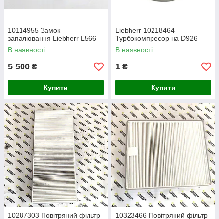
10114955 Замок
Liebherr 10218464
запалювання Liebherr L566
Турбокомпресор на D926
В наявності
В наявності
5 500
1
₴
₴
Купити
Купити
10287303 Повітряний фільтр
10323466 Повітряний фільтр