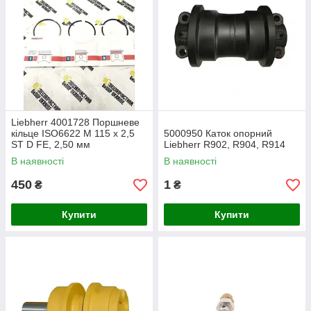
Liebherr 4001728 Поршневе
кільце ISO6622 M 115 x 2,5
5000950 Каток опорний
ST D FE, 2,50 мм
Liebherr R902, R904, R914
В наявності
В наявності
450
1
₴
₴
Купити
Купити