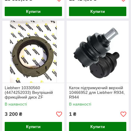
Купити
Купити
Liebherr 10330560
Каток підтримуючий верхній
(4474252033) Внутрішній
10466952 для Liebherr R934,
фрикційний диск ZF
R944
В наявності
В наявності
3 200
1
₴
₴
Купити
Купити