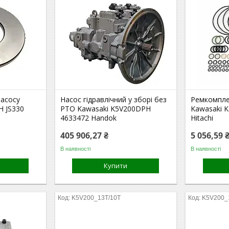
насосу
Насос гідравлічний у зборі без
Ремкомпле
H JS330
PTO Kawasaki K5V200DPH
Kawasaki 
4633472 Handok
Hitachi
405 906,27 ₴
5 056,59 
В наявності
В наявності
Купити
K5V200_13T/10T
K5V200_