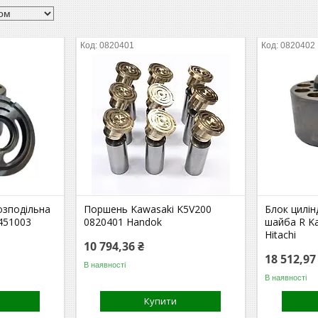
0820401
0820402
озподільна
Поршень Kawasaki K5V200
Блок цилін
451003
0820401 Handok
шайба R K
Hitachi
10 794,36 ₴
18 512,97
В наявності
В наявності
Купити