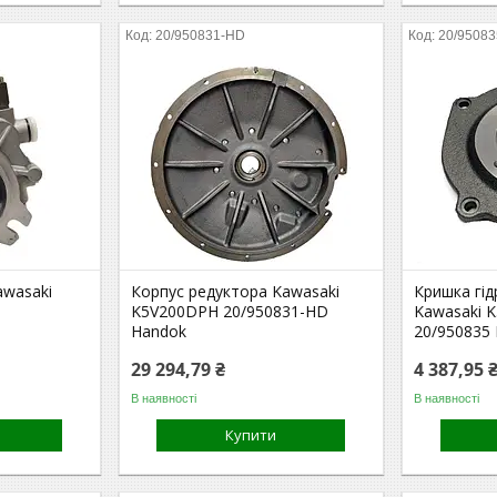
20/950831-HD
20/95083
awasaki
Корпус редуктора Kawasaki
Кришка гід
K5V200DPH 20/950831-HD
Kawasaki 
Handok
20/950835
29 294,79 ₴
4 387,95 
В наявності
В наявності
Купити