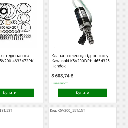
кт гідронасоса
Клапан-соленоїд гідронасосу
K5V200 4633472RK
Kawasaki K5V200DPH 4654325
Handok
₴
8 608,74 ₴
В наявності
Купити
Купити
13T/13T
K5V200_15T/15T