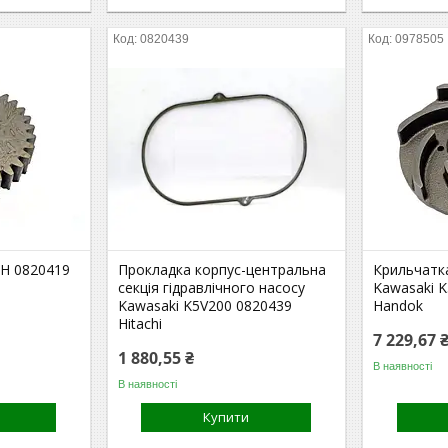
0820439
0978505
H 0820419
Прокладка корпус-центральна
Крильчатк
секція гідравлічного насосу
Kawasaki 
Kawasaki K5V200 0820439
Handok
Hitachi
7 229,67 
1 880,55 ₴
В наявності
В наявності
Купити