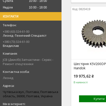
Субота
10:00
18:00
Неділя
10:00
18:00
0820419
КОНТАКТИ
+380 (63) 324-61-00
Леонід -Технічний Спеціаліст
+380 (73) 324-61-00
Владислав
JCB (Джисібі) Запчастини - Сервіс -
Шестірня K5V200DP
Ремонт спецтехніки
Handok
19 975,62 ₴
Леонід
В наявності
Чутівська вул., Полтава, Полтавська
область, 36000, Полтава, Україна
Купити