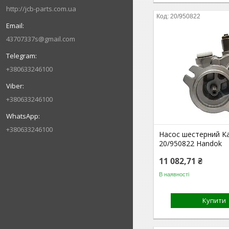
http://jcb-parts.com.ua
20/950822
43707337s@gmail.com
+380633246100
+380633246100
+380633246100
Насос шестерний K
20/950822 Handok
11 082,71 ₴
В наявності
Купити