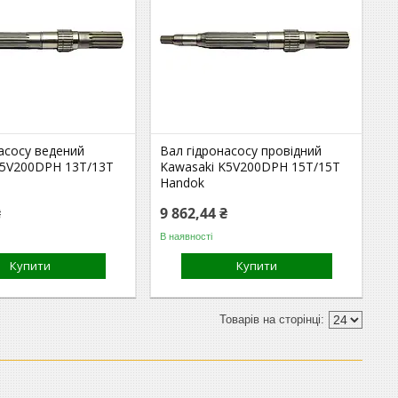
асосу ведений
Вал гідронасосу провідний
K5V200DPH 13T/13T
Kawasaki K5V200DPH 15T/15T
Handok
₴
9 862,44 ₴
В наявності
Купити
Купити