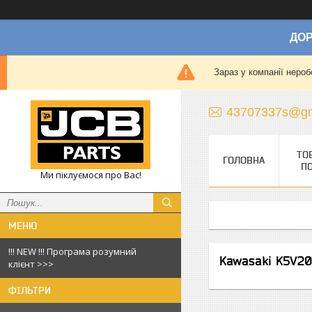
ДОР
Зараз у компанії нероб
43707337s@gm
ТО
ГОЛОВНА
П
Ми піклуємося про Вас!
!!! NEW !!! Програма розумний
Kawasaki K5V2
клієнт >>>
ФІЛЬТРИ