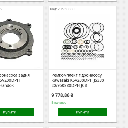
5
20/950880
ронасоса задня
Ремкомплект гідронасосу
K5V200DPH
Kawasaki K5V200DPH JS330
 Handok
20/950880DPH JCB
₴
9 778,86 ₴
В наявності
Купити
Купити