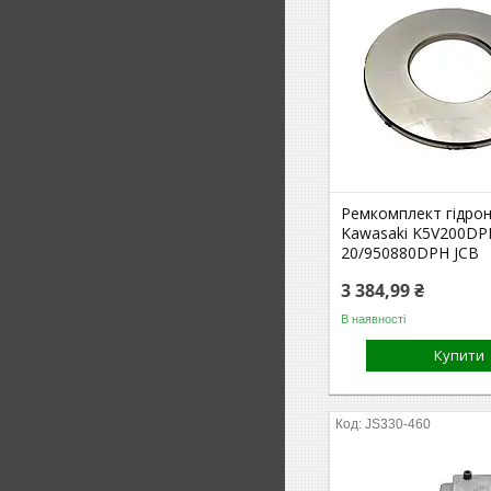
Ремкомплект гідро
Kawasaki K5V200DP
20/950880DPH JCB
3 384,99 ₴
В наявності
Купити
JS330-460