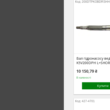
200DTPKOBDRSHH
Вал гідронасосу ве
K5V200DPH L=SHOR
10 150,79 ₴
В наявності
Купити
427-4701