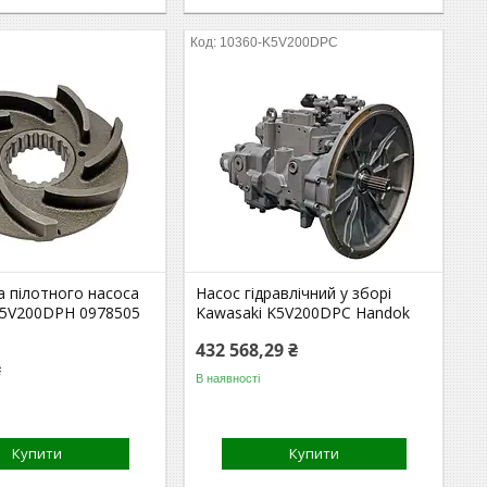
10360-K5V200DPC
а пілотного насоса
Насос гідравлічний у зборі
K5V200DPH 0978505
Kawasaki K5V200DPC Handok
432 568,29 ₴
₴
В наявності
Купити
Купити