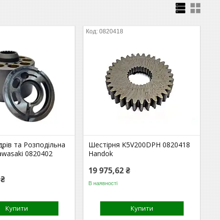
0820418
дрів та Розподільна
Шестірня K5V200DPH 0820418
awasaki 0820402
Handok
19 975,62 ₴
 ₴
В наявності
Купити
Купити