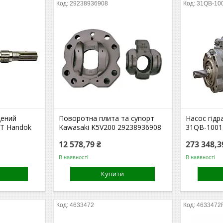
29238936908
31QB-10
дений
Поворотна плита та супорт
Насос гідр
T Handok
Kawasaki K5V200 29238936908
31QB-1001
12 578,79 ₴
273 348,3
В наявності
В наявності
Купити
4633472
4633472