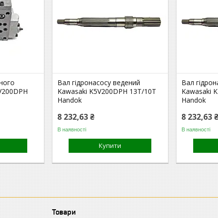
чного
Вал гідронасосу ведений
Вал гідрон
5V200DPH
Kawasaki K5V200DPH 13T/10T
Kawasaki 
Handok
Handok
8 232,63 ₴
8 232,63 
В наявності
В наявності
Купити
Товари