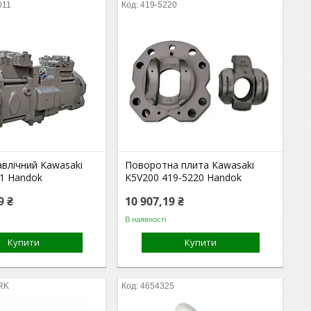
011
419-5220
авлічний Kawasaki
Поворотна плита Kawasaki
1 Handok
K5V200 419-5220 Handok
9 ₴
10 907,19 ₴
В наявності
Купити
Купити
RK
4654325