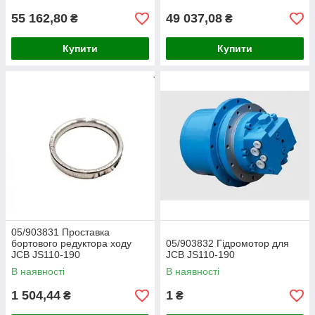
55 162,80
49 037,08
₴
₴
Купити
Купити
05/903831 Проставка
бортового редуктора ходу
05/903832 Гідромотор для
JCB JS110-190
JCB JS110-190
В наявності
В наявності
1 504,44
1
₴
₴