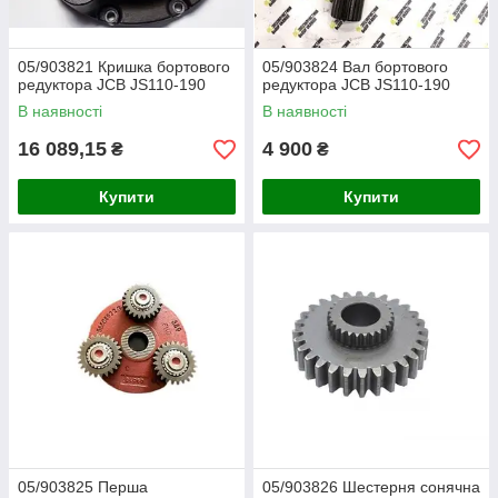
05/903821 Кришка бортового
05/903824 Вал бортового
редуктора JCB JS110-190
редуктора JCB JS110-190
В наявності
В наявності
16 089,15
4 900
₴
₴
Купити
Купити
05/903825 Перша
05/903826 Шестерня сонячна