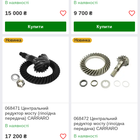
CARRARO
В наявності
В наявності
15 000
9 700
₴
₴
Купити
Купити
Новинка
Новинка
068471 Центральний
редуктор мосту (гіпоїдна
передача) CARRARO
068472 Центральний
редуктор мосту (гіпоїдна
В наявності
передача) CARRARO
17 200
В наявності
₴