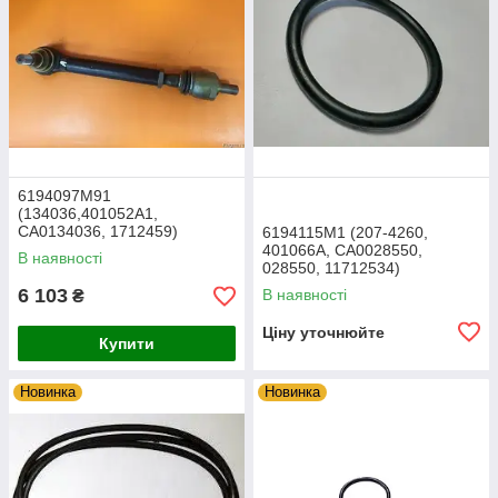
6194097M91
(134036,401052A1,
CA0134036, 1712459)
6194115M1 (207-4260,
Рульова тяга в зборі TEREX
401066A, CA0028550,
В наявності
TLB
028550, 11712534)
Ущільнювальне кільце
6 103
В наявності
₴
TEREX
Ціну уточнюйте
Купити
Новинка
Новинка