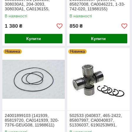
308030A1, 204-3093,
85827008, CA0046221, 1-33-
308030A1, CA0136155,
742-020, 11988155)
11709333, VOE11709333)
Хрестовина TEREX
В наявності
В наявності
Гальмівний диск TEREX
1 380
850
₴
₴
Купити
Купити
Новинка
Новинка
24001899103 (141939,
502533 (040837, 465-2422,
85819720, CA0141939, 320-
85807997, CA0040837,
7376-GEUG08, 11988611)
51336037, 6190253M91,
Ущільнювальне кільце
11716631) Хрестовина