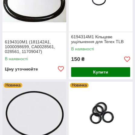
6194314M1 Кільцеве
ущільнення для Terex TLB
6194310M1 (181142A1,
1000098699, СА0028561,
В наявності
028561, 11709047)
Ущільнювальне кільце
150
В наявності
₴
TEREX
Ціну уточнюйте
Купити
Новинка
Новинка