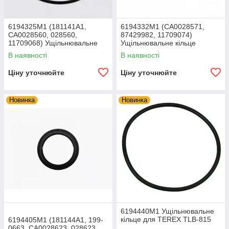
6194325M1 (181141A1,
6194332M1 (CA0028571,
CA0028560, 028560,
87429982, 11709074)
11709068) Ущільнювальне
Ущільнювальне кільце
кільце TEREX
TEREX
В наявності
В наявності
Ціну уточнюйте
Ціну уточнюйте
Новинка
Новинка
6194440M1 Ущільнювальне
кільце для TEREX TLB-815
6194405M1 (181144A1, 199-
0663, CA0028623, 028623,