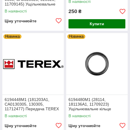
В наявності
11709145) Ущільнювальне
кільце TEREX
250
В наявності
₴
Ціну уточнюйте
Купити
Новинка
Новинка
6194448M1 (181203A1,
6194480M1 (28114,
CA0130305, 130305,
181136A1, 11709223)
11712477) Передача TEREX
Ущільнювальне кільце
TEREX
В наявності
В наявності
Ціну уточнюйте
Ціну уточнюйте