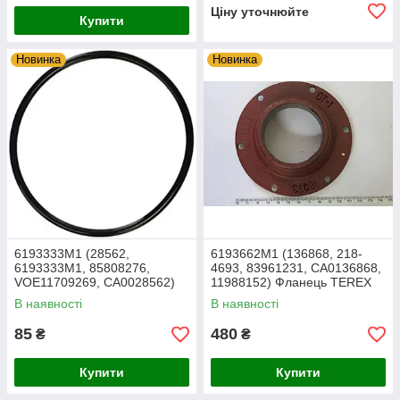
Ціну уточнюйте
Купити
Новинка
Новинка
6193333M1 (28562,
6193662M1 (136868, 218-
6193333M1, 85808276,
4693, 83961231, CA0136868,
VOE11709269, CA0028562)
11988152) Фланець TEREX
Ущільне кільце Terex
TLB
В наявності
В наявності
85
480
₴
₴
Купити
Купити