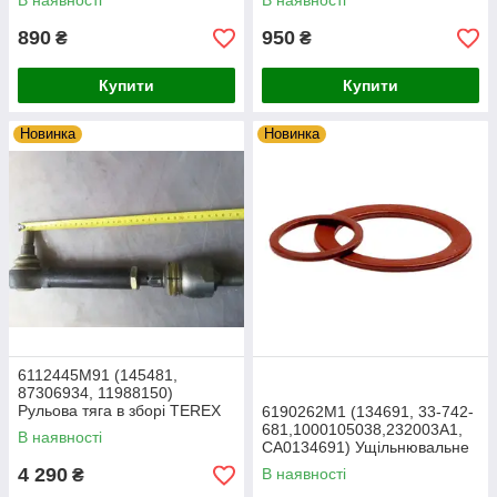
В наявності
В наявності
TEREX
TEREX
890
950
₴
₴
Купити
Купити
Новинка
Новинка
6112445M91 (145481,
87306934, 11988150)
Рульова тяга в зборі TEREX
6190262M1 (134691, 33-742-
TLB
681,1000105038,232003A1,
В наявності
CA0134691) Ущільнювальне
кільце (SLIDING SLEEVE)
4 290
В наявності
₴
TEREX TLB