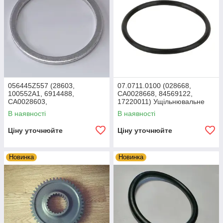
056445Z557 (28603,
07.0711.0100 (028668,
100552A1, 6914488,
CA0028668, 84569122,
CA0028603,
17220011) Ущільнювальне
51335943,3260070,11709491)
кільце TEREX
В наявності
В наявності
Ущільнювальне кільце
TEREX
Ціну уточнюйте
Ціну уточнюйте
Новинка
Новинка