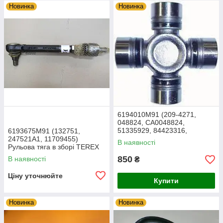
Новинка
Новинка
6194010M91 (209-4271,
048824, CA0048824,
51335929, 84423316,
6193675M91 (132751,
VOE11988571) Хрестовина
247521A1, 11709455)
В наявності
TEREX
Рульова тяга в зборі TEREX
TLB 840
850
В наявності
₴
Ціну уточнюйте
Купити
Новинка
Новинка