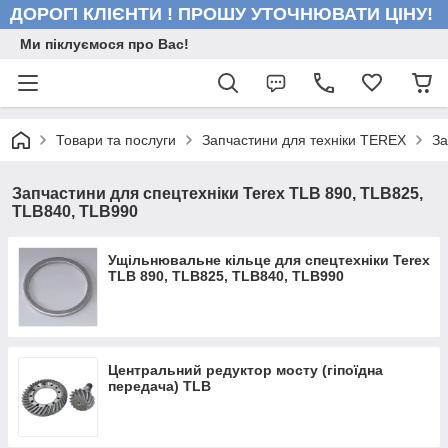
ДОРОГІ КЛІЄНТИ ! ПРОШУ УТОЧНЮВАТИ ЦІНУ!
Ми піклуємося про Вас!
Товари та послуги
Запчастини для техніки TEREX
За
Запчастини для спецтехніки Terex TLB 890, TLB825,
TLB840, TLB990
Ущільнювальне кільце для спецтехніки Terex
TLB 890, TLB825, TLB840, TLB990
Центральний редуктор мосту (гіпоїдна
передача) TLB