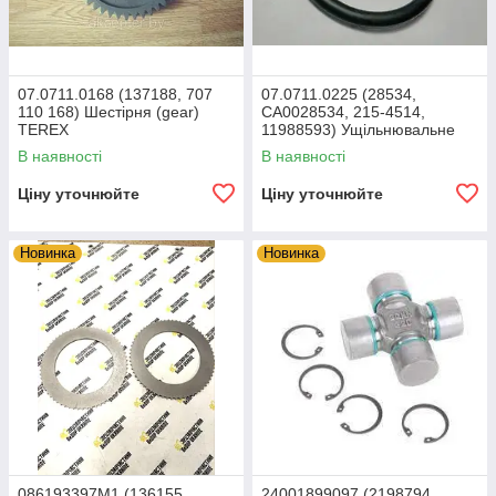
07.0711.0168 (137188, 707
07.0711.0225 (28534,
110 168) Шестірня (gear)
CA0028534, 215-4514,
TEREX
11988593) Ущільнювальне
кільце TEREX
В наявності
В наявності
Ціну уточнюйте
Ціну уточнюйте
Новинка
Новинка
086193397M1 (136155,
24001899097 (2198794,