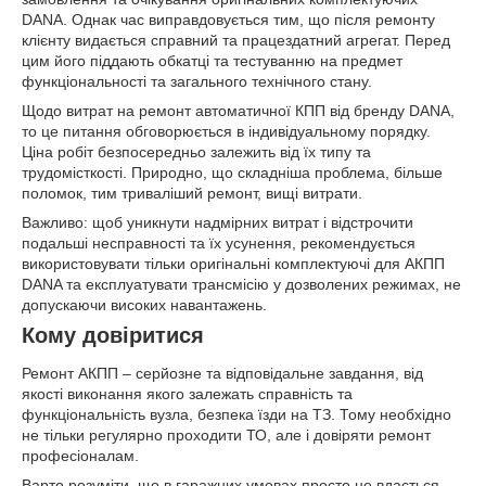
DANA. Однак час виправдовується тим, що після ремонту
клієнту видається справний та працездатний агрегат. Перед
цим його піддають обкатці та тестуванню на предмет
функціональності та загального технічного стану.
Щодо витрат на ремонт автоматичної КПП від бренду DANA,
то це питання обговорюється в індивідуальному порядку.
Ціна робіт безпосередньо залежить від їх типу та
трудомісткості. Природно, що складніша проблема, більше
поломок, тим триваліший ремонт, вищі витрати.
Важливо: щоб уникнути надмірних витрат і відстрочити
подальші несправності та їх усунення, рекомендується
використовувати тільки оригінальні комплектуючі для АКПП
DANA та експлуатувати трансмісію у дозволених режимах, не
допускаючи високих навантажень.
Кому довіритися
Ремонт АКПП – серйозне та відповідальне завдання, від
якості виконання якого залежать справність та
функціональність вузла, безпека їзди на ТЗ. Тому необхідно
не тільки регулярно проходити ТО, але і довіряти ремонт
професіоналам.
Варто розуміти, що в гаражних умовах просто не вдасться