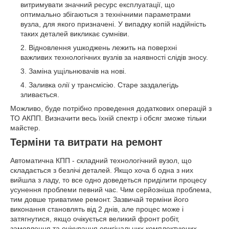
витримувати значний ресурс експлуатації, що
оптимально збігаються з технічними параметрами
вузла, для якого призначені. У випадку копій надійність
таких деталей викликає сумніви.
Відновлення ушкоджень лежить на поверхні
важливих технологічних вузлів за наявності слідів зносу.
Заміна ущільнювачів на нові.
Заливка олії у трансмісію. Старе заздалегідь
зливається.
Можливо, буде потрібно проведення додаткових операцій з
ТО АКПП. Визначити весь їхній спектр і обсяг зможе тільки
майстер.
Терміни та витрати на ремонт
Автоматична КПП - складний технологічний вузол, що
складається з безлічі деталей. Якщо хоча б одна з них
вийшла з ладу, то все одно доведеться приділити процесу
усунення проблеми певний час. Чим серйозніша проблема,
тим довше триватиме ремонт. Зазвичай терміни його
виконання становлять від 2 днів, але процес може і
затягнутися, якщо очікується великий фронт робіт,
замовлення та очікування оригінальних комплектуючих