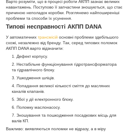
Варто розуміти, що в процесі роботи АКПП зазнає великих
навантажень. Поступово її запчастини зношуються, що стає
причиною неполадок коробки. Розглянемо найпоширеніші
проблеми та способи їх усунення.
Типові несправності АКПП DANA
У автоматичних
трансмісій
основні проблеми здебільшого
схожі, незалежно від бренду. Так, серед типових поломок
АКПП DANA варто відзначити:
Дефект корпусу.
Нестабільне функціонування гідротрансформатора
та гідравлічного блоку.
Ушкодження шліців.
Попадання великої кількості сміття до масляних
каналів клапанів.
Збої у дії електронного блоку.
Поломку маслонасосу.
Зношування та пошкодження посадкових місць для
валів КП.
Важливо: виявляються поломки не відразу, а в міру