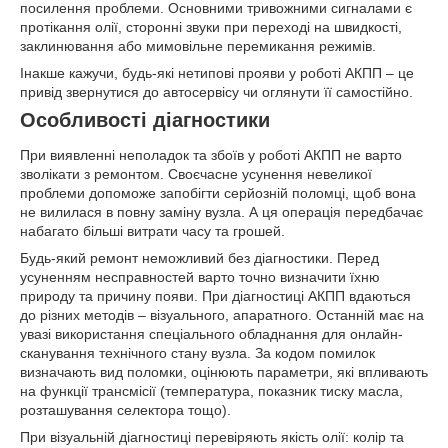
посилення проблеми. Основними тривожними сигналами є
протікання олії, сторонні звуки при переході на швидкості,
заклинювання або мимовільне перемикання режимів.
Інакше кажучи, будь-які нетипові прояви у роботі АКПП – це
привід звернутися до автосервісу чи оглянути її самостійно.
Особливості діагностики
При виявленні неполадок та збоїв у роботі АКПП не варто
зволікати з ремонтом. Своєчасне усунення невеликої
проблеми допоможе запобігти серйозній поломці, щоб вона
не вилилася в повну заміну вузла. А ця операція передбачає
набагато більші витрати часу та грошей.
Будь-який ремонт неможливий без діагностики. Перед
усуненням несправностей варто точно визначити їхню
природу та причину появи. При діагностиці АКПП вдаються
до різних методів – візуального, апаратного. Останній має на
увазі використання спеціального обладнання для онлайн-
сканування технічного стану вузла. За кодом помилок
визначають вид поломки, оцінюють параметри, які впливають
на функції трансмісії (температура, показник тиску масла,
розташування селектора тощо).
При візуальній діагностиці перевіряють якість олії: колір та