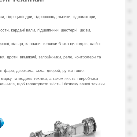
си, гідроциліндри, гідророзподільники, гідромотори,
мости, кардані вали, підшипники, шестерні, шківи,
шні, кільця, клапани, головки блока циліндрів, олійні
я, дроти, вимикачі, запобіжники, реле, контролери та
-от фари, дзеркала, скла, дверей, ручки тощо.
марку та модель техніки, а також якість і виробника
льників, щоб гарантувати якість і безпеку вашої техніки.