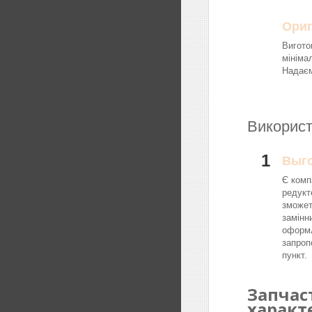
Ориг
Вигото
мініма
Надаєм
Використ
1
Выг
Є комп
редукт
зможет
замінн
оформл
запроп
пункт.
Запчас
характ