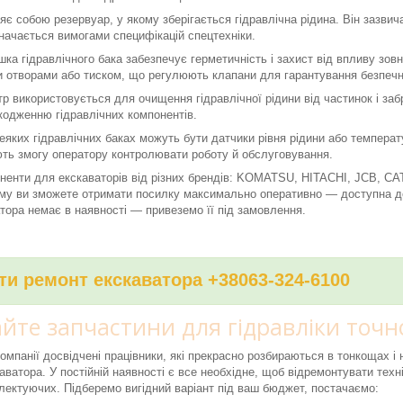
яє собою резервуар, у якому зберігається гідравлічна рідина. Він зазви
значається вимогами специфікацій спецтехніки.
ка гідравлічного бака забезпечує герметичність і захист від впливу зов
 отворами або тиском, що регулюють клапани для гарантування безпечно
тр використовується для очищення гідравлічної рідини від частинок і за
кодженню гідравлічних компонентів.
еяких гідравлічних баках можуть бути датчики рівня рідини або темпера
ть змогу оператору контролювати роботу й обслуговування.
ненти для екскаваторів від різних брендів: KOMATSU, HITACHI, JCB, C
му ви зможете отримати посилку максимально оперативно — доступна дос
тора немає в наявності — привеземо її під замовлення.
и ремонт екскаватора +38063-324-6100
те запчастини для гідравліки точно
компанії досвідчені працівники, які прекрасно розбираються в тонкощах 
аватора. У постійній наявності є все необхідне, щоб відремонтувати техні
ектуючих. Підберемо вигідний варіант під ваш бюджет, постачаємо: