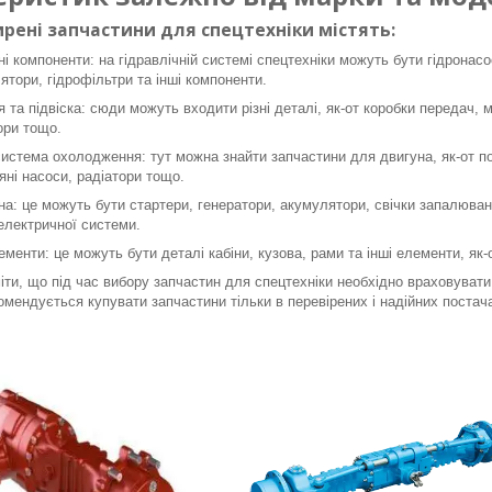
рені запчастини для спецтехніки містять:
ні компоненти: на гідравлічній системі спецтехніки можуть бути гідронасо
ятори, гідрофільтри та інші компоненти.
я та підвіска: сюди можуть входити різні деталі, як-от коробки передач, 
ори тощо.
система охолодження: тут можна знайти запчастини для двигуна, як-от пор
яні насоси, радіатори тощо.
а: це можуть бути стартери, генератори, акумулятори, свічки запалюванн
 електричної системи.
ементи: це можуть бути деталі кабіни, кузова, рами та інші елементи, як
ти, що під час вибору запчастин для спецтехніки необхідно враховувати 
омендується купувати запчастини тільки в перевірених і надійних постача