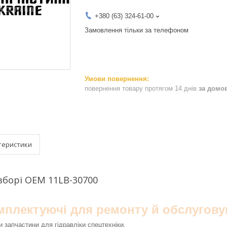
+380 (63) 324-61-00
Замовлення тільки за телефоном
повернення товару протягом 14 днів
за домо
теристики
зборі OEM 11LB-30700
омплектуючі для ремонту й обслугову
 запчастини для гідравліки спецтехніки.