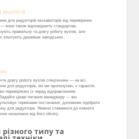
і аналоги
ини для редукторів екскаваторів від перевірених
 — вони також відповідають стандартам,
чують правильну та довгу роботу вузлів, але
ас коштують дешевше заводських.
йно
чте довгу роботу вузлів спецтехніки — на всі
ини для редукторів, які ми пропонуємо, є гарантія,
во перевіряємо їх перед відправленням
.Задайте цікаві питання менеджеру — він
ультовує термінами постачання, допоможе підібрати
ину для редуктора. Уважно ставимося до кожного
ння незалежно від його обсягу.
різного типу та
лі техніки.