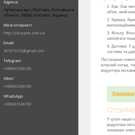
Бак: Бак явл
Чутівська вул., Полтава, Полтавська
об'єм, який ви
область, 36000, Полтава, Україна
Кришка: Криш
вентиляційними
http://jcb-parts.com.ua
Фільтр: Філь
запобігати пош
Датчики: У д
43707337s@gmail.com
системи та даю
Постачаємо компо
власний склад, то
+380633246100
редуктора екскава
+380633246100
Замовит
+380633246100
Отримай
У штаті нашої 
редуктора екск
зношених компл