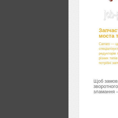
Запчас
моста 
Carraro — ц
спеціалізує
редукторів 
різних типі
потрібні зап
Щоб замови
зворотного
зламання —