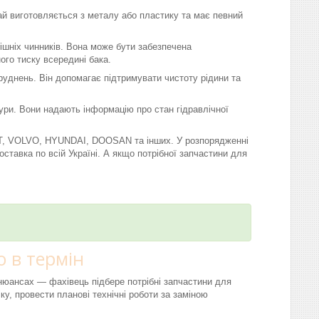
чай виготовляється з металу або пластику та має певний
нішніх чинників. Вона може бути забезпечена
го тиску всередині бака.
бруднень. Він допомагає підтримувати чистоту рідини та
тури. Вони надають інформацію про стан гідравлічної
AT, VOLVO, HYUNDAI, DOOSAN та інших. У розпорядженні
тавка по всій Україні. А якщо потрібної запчастини для
 в термін
і нюансах — фахівець підбере потрібні запчастини для
ку, провести планові технічні роботи за заміною