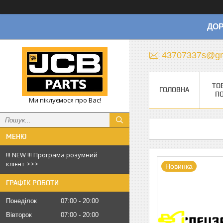
ДОР
43707337s@gm
ТО
ГОЛОВНА
П
Ми піклуємося про Вас!
!!! NEW !!! Програма розумний
клієнт >>>
Новинка
ГРАФІК РОБОТИ
Понеділок
07:00
20:00
Вівторок
07:00
20:00