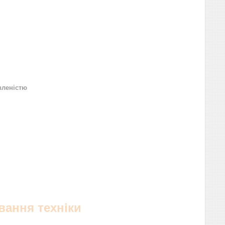
вленістю
вання техніки