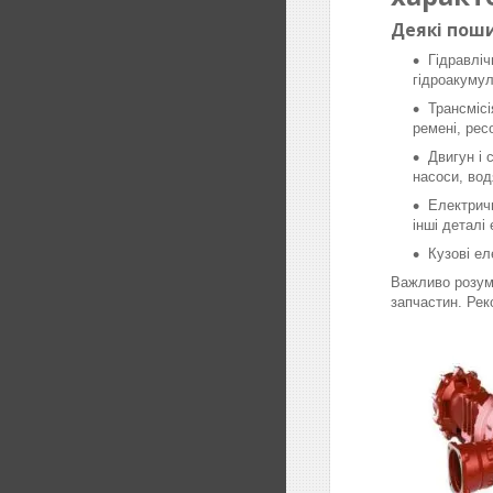
Деякі поши
Гідравліч
гідроакумул
Трансмісі
ремені, рес
Двигун і 
насоси, вод
Електричн
інші деталі
Кузові ел
Важливо розумі
запчастин. Рек