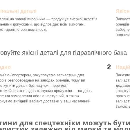
інальні деталі
Якісн
влені на заводі виробника — продукція високої якості з
Запчаст
льними допусками, що відповідає всім вимогам.
брендів
о гарантію оригінальності.
забезпе
водноч
овуйте якісні деталі для гідравлічного бака
2
одно
Наді
анією-імпортером, закуповуємо запчастини для
Забезпе
орів безпосередньо на заводах брендів, тому ви
запчаст
е купити деталі без націнок і переплат
додатко
икам.Оператно відвантажуємо продукцію — на день
клієнту
ення замовлення або на наступний, а також
проконс
онуємо вигідний варіант доставки у ваш населений
запчаст
замовле
тини для спецтехніки можуть бути 
еристик залежно від марки та моде