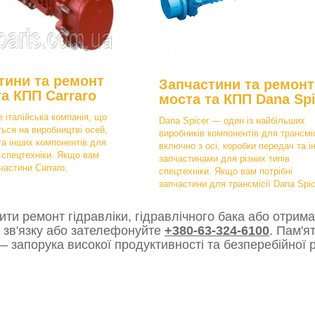
тини та ремонт
Запчастини та ремонт
та КПП Carraro
моста та КПП Dana Spi
е італійська компанія, що
Dana Spicer — один із найбільших
ться на виробництві осей,
виробників компонентів для трансміс
та інших компонентів для
включно з осі, коробки передач та і
в спецтехніки. Якщо вам
запчастинами для різних типів
частини Carraro,
спецтехніки. Якщо вам потрібні
запчастини для трансмісії Dana Spic
ти ремонт гідравліки, гідравлічного бака або отрима
 зв'язку або зателефонуйте
+380-63-324-6100
. Пам'я
 запорука високої продуктивності та безперебійної р