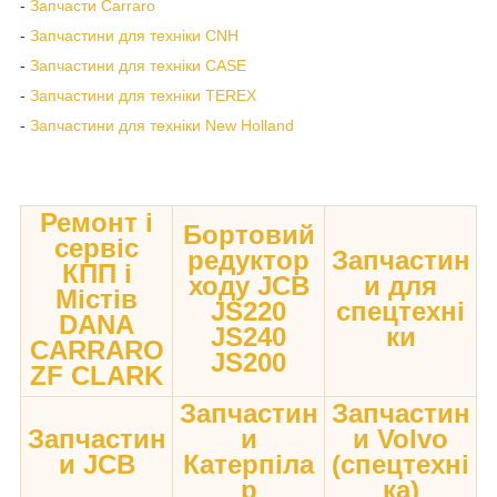
-
Запчасти Carraro
-
Запчастини для техніки CNH
-
Запчастини для техніки CASE
-
Запчастини для техніки TEREX
-
Запчастини для техніки New Holland
Ремонт і
Бортовий
сервіс
редуктор
Запчастин
КПП і
ходу JCB
и для
Містів
JS220
спецтехні
DANA
JS240
ки
CARRARO
JS200
ZF CLARK
Запчастин
Запчастин
Запчастин
и
и Volvo
и JCB
Катерпіла
(спецтехні
р
ка)