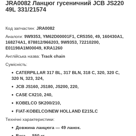
JRA0082 Ланцюг гусеничний JCB JS220
49L 331/21574
Код запчастин:
JRA0082
Аналоги:
9W9353, YM62D00001F1, CR5350, 49, 160430A1,
168274A1, 878812/966203, 9W9353, 72210200,
E01198A1M00049, KRA1260
Англійська назва:
Track chain
Сумісність:
CATERPILLAR 317 BL, 317 BLN, 318 C, 320, 320 C,
320 N, 323, 324
,
JCB JS160, JS180, JS200, 220,
CASE CX210, 240,
KOBELCO SK200/210,
FIAT-KOBELCO/NEW HOLLAND E215LC
Технічні характеристики:
Довжина ланцюга — 49 ланок.
Вага — 550 кг.