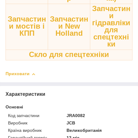
Запчастин
и
Запчастин
Запчастин
гідравліки
и мостів і
и New
для
КПП
Holland
спецтехні
ки
Скло для спецтехніки
Приховати
Характеристики
Основні
Код запчастини
JRA0082
Виробник
JCB
Країна виробник
Великобританія
Гарантійний термін
12 міс