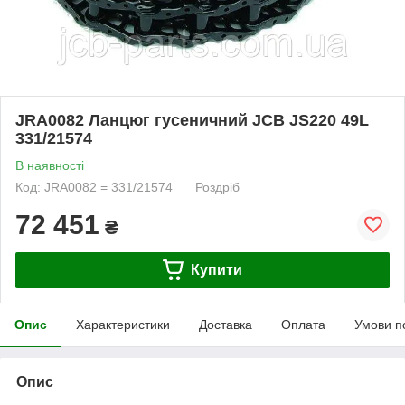
JRA0082 Ланцюг гусеничний JCB JS220 49L
331/21574
В наявності
Код: JRA0082 = 331/21574
Роздріб
72 451
₴
Купити
Опис
Характеристики
Доставка
Оплата
Умови п
Опис