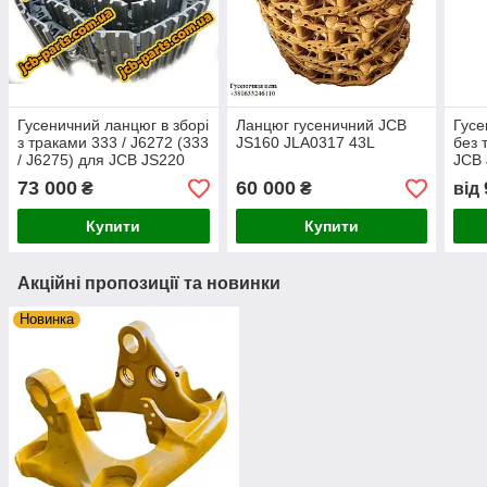
Гусеничний ланцюг в зборі
Ланцюг гусеничний JCB
Гусе
з траками 333 / J6272 (333
JS160 JLA0317 43L
без 
/ J6275) для JCB JS220
JCB
(200, 210)
73 000
60 000
₴
₴
від
Купити
Купити
Акційні пропозиції та новинки
Новинка