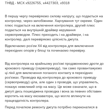
ТНВД - MCX x9226755, x4427303, x9318
В першу чергу перевіряємо силову напругу, що подається на
контролер, через запобіжники. Харчування тут окреме. Один
плюс подається на включення контролера, другий плюс
подається на внутрішній драйвер керування
сервоприводом. Плюс приходить і на драйвери, і на
контролер, далі перевіряємо цілісність джгута.
Відключаємо роз'єм X4 від контролера для виключення
перехідних опорів у блоці та починаємо перевірку.
Від контролера на крайньому роз'ємі продзвонюємо дроти до
крокового приводу (сервоприводу), так само провантажуємо
ці лінії для виключення поганого контакту в перехідних
роз'ємах. Проводка від контролера до крокового приводу
(сервоприводу) ціла, але один з проводів, що управляють,
показує невеликий опір на масу. Це може означати, що в
джгуті десь пошкоджена проводка і вона за певних обставин
коротить на масу екскаватора, що могло вплинути на
працездатність контролера.
Перед початком ремонту джгута потрібно переконатися в