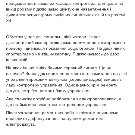
працездатності вихідних каскадів контролера, для цього на
вихід роз'єму підключаємо шунтуюче навантаження і
дивимося осцилограму вихідних сигнальних ліній на роз'ємі
X4.
Обмотки у нас дві, сигнальні лінії чотири. Через
діагностичний сканер включаємо режим перевірки крокового
приводу і дивимося показання осцилографа. На двох лініях
спостерігаємо не втішну картину. Підключаємось до двох
інших ліній.
На двох інших лініях бачимо справний сигнал. Що це
означає? Внаслідок виникнення короткого замикання на лінії
управління кроковим двигуном (сервоприводом) вийшов з
ладу контролеру управління. Однозначно, крім ремонту
джгута, потрібен ремонт блоку управління.
Але спочатку потрібно розібратися з електропроводкою, а
далі займатися ремонтом контролером управління.
Після узгодження ремонтних робіт з клієнтом починаємо
проводити дефектування з наступним ремонтом
електроджгута.