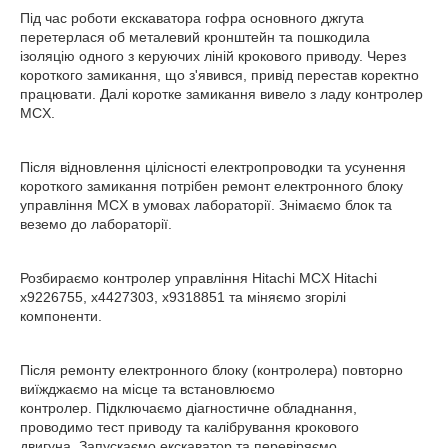
Під час роботи екскаватора гофра основного джгута
перетерлася об металевий кронштейн та пошкодила
ізоляцію одного з керуючих ліній крокового приводу. Через
короткого замикання, що з'явився, привід перестав коректно
працювати. Далі коротке замикання вивело з ладу контролер
MCX.
Після відновлення цілісності електропроводки та усунення
короткого замикання потрібен ремонт електронного блоку
управління MCX в умовах лабораторії. Знімаємо блок та
веземо до лабораторії.
Розбираємо контролер управління Hitachi MCX Hitachi
x9226755, x4427303, x9318851 та міняємо згорілі
компоненти.
Після ремонту електронного блоку (контролера) повторно
виїжджаємо на місце та встановлюємо
контролер. Підключаємо діагностичне обладнання,
проводимо тест приводу та калібрування крокового
двигуна. Запускаємо екскаватор та перевіряємо