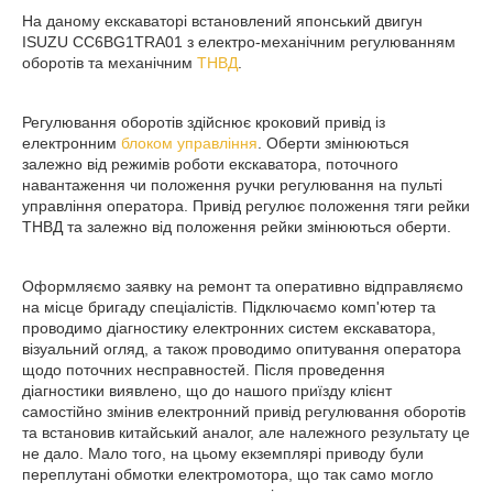
На даному екскаваторі встановлений японський двигун
ISUZU CC6BG1TRA01 з електро-механічним регулюванням
оборотів та механічним
ТНВД
.
Регулювання оборотів здійснює кроковий привід із
електронним
блоком управління
. Оберти змінюються
залежно від режимів роботи екскаватора, поточного
навантаження чи положення ручки регулювання на пульті
управління оператора. Привід регулює положення тяги рейки
ТНВД та залежно від положення рейки змінюються оберти.
Оформляємо заявку на ремонт та оперативно відправляємо
на місце бригаду спеціалістів. Підключаємо комп'ютер та
проводимо діагностику електронних систем екскаватора,
візуальний огляд, а також проводимо опитування оператора
щодо поточних несправностей. Після проведення
діагностики виявлено, що до нашого приїзду клієнт
самостійно змінив електронний привід регулювання оборотів
та встановив китайський аналог, але належного результату це
не дало. Мало того, на цьому екземплярі приводу були
переплутані обмотки електромотора, що так само могло