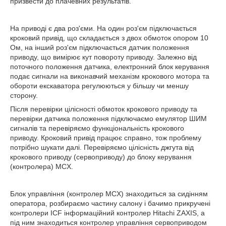
призвести до плачевних результатів.
На приводі є два роз'єми. На один роз'єм підключається
кроковий привід, що складається з двох обмоток опором 10
Ом, на інший роз'єм підключається датчик положення
приводу, що вимірює кут повороту приводу. Залежно від
поточного положення датчика, електронний блок керування
подає сигнали на виконавчий механізм крокового мотора та
обороти екскаватора регулюються у більшу чи меншу
сторону.
Після перевірки цілісності обмоток крокового приводу та
перевірки датчика положення підключаємо емулятор ШИМ
сигналів та перевіряємо функціональність крокового
приводу. Кроковий привід працює справно, тож проблему
потрібно шукати далі. Перевіряємо цілісність джгута від
крокового приводу (сервоприводу) до блоку керування
(контролера) MCX.
Блок управління (контролер MCX) знаходиться за сидінням
оператора, розбираємо частину салону і бачимо прикручені
контролери ICF інформаційний контролер Hitachi ZAXIS, а
під ним знаходиться контролер управління сервоприводом