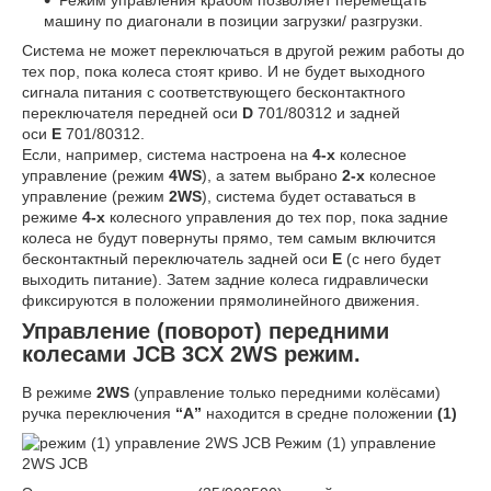
машину по диагонали в позиции загрузки/ разгрузки.
Система не может переключаться в другой режим работы до
тех пор, пока колеса стоят криво. И не будет выходного
сигнала питания с соответствующего бесконтактного
переключателя передней оси
D
701/80312 и задней
оси
E
701/80312.
Если, например, система настроена на
4-х
колесное
управление (режим
4WS
), а затем выбрано
2-х
колесное
управление (режим
2WS
), система будет оставаться в
режиме
4-х
колесного управления до тех пор, пока задние
колеса не будут повернуты прямо, тем самым включится
бесконтактный переключатель задней оси
E
(с него будет
выходить питание). Затем задние колеса гидравлически
фиксируются в положении прямолинейного движения.
Управление (поворот) передними
колесами JCB 3CX 2WS режим
.
В режиме
2
WS
(управление только передними колёсами)
ручка переключения
“
A
”
находится в средне положении
(1)
Режим (1) управление
2WS JCB