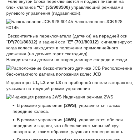
Реле внутри блока переключаются и подают питания на
блок клапанов
“C”
(35/903500)
управляющий режимами
рулевого управления (гидравликой).
Блок клапанов JCB 928
60145
Бесконтактные переключатели (датчики) на передней оси
“
D”(701/80312)
и задней оси “
E” (701/80312)
сигнализируют,
когда колеса находятся в положении прямолинейного
движения (на датчике горит светодиод).
Находятся эти датчики на гидроцилиндре спереди и сзади.
Расположение
бесконтактного датчика положения колес JCB
Индикаторы
L1, L2
или
L3
на приборной панели загораются,
указывая на текущий режим управления.
Индикация режима 2WS
В режиме управления
(2WS)
, управляются только
передние колеса.
В режиме управления
(4WS)
, управляются обе оси
передняя и задняя, что обеспечивает меньший круг
поворота и, таким образом, улучшает маневренность.
Режим управления крабом позволяет перемещать