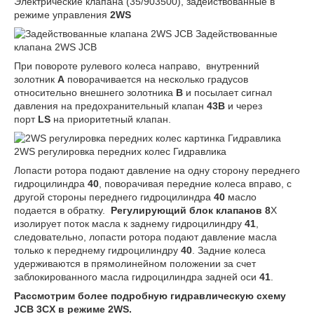
Электрические клапана (35/903500), задействованные в
режиме управления
2
WS
Задействованные
клапана 2WS JCB
При повороте рулевого колеса направо, внутренний
золотник
A
поворачивается на несколько градусов
относительно внешнего золотника
B
и посылает сигнал
давления на предохранительный клапан
43B
и через
порт
LS
на приоритетный клапан.
2WS регулировка передних колес Гидравлика
Лопасти ротора подают давление на одну сторону переднего
гидроцилиндра
40
, поворачивая передние колеса вправо, с
другой стороны переднего гидроцилиндра
40
масло
подается в обратку.
Регулирующий блок клапанов 8
X
изолирует поток масла к заднему гидроцилиндру
41
,
следовательно, лопасти ротора подают давление масла
только к переднему гидроцилиндру
40
. Задние колеса
удерживаются в прямолинейном положении за счет
заблокированного масла гидроцилиндра задней оси
41
.
Рассмотрим более подробную гидравлическую схему
JCB 3CX в режиме 2WS.