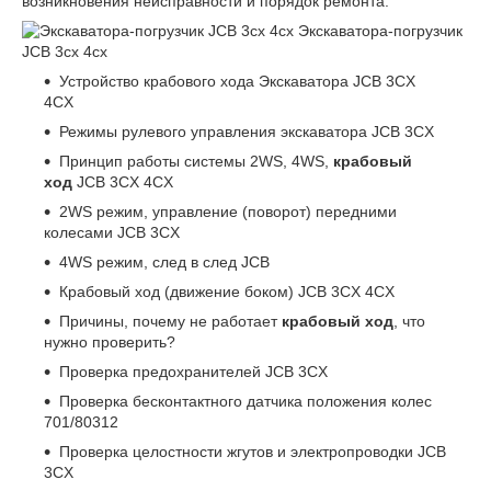
возникновения неисправности и порядок ремонта.
Экскаватора-погрузчик
JCB 3cx 4cx
Устройство крабового хода Экскаватора JCB 3CX
4CX
Режимы рулевого управления экскаватора JCB 3CX
Принцип работы системы 2WS, 4WS,
крабовый
ход
JCB 3CX 4CX
2WS режим, управление (поворот) передними
колесами JCB 3CX
4WS режим, след в след JCB
Крабовый ход (движение боком) JCB 3CX 4CX
Причины, почему не работает
крабовый ход
, что
нужно проверить?
Проверка предохранителей JCB 3CX
Проверка бесконтактного датчика положения колес
701/80312
Проверка целостности жгутов и электропроводки JCB
3CX