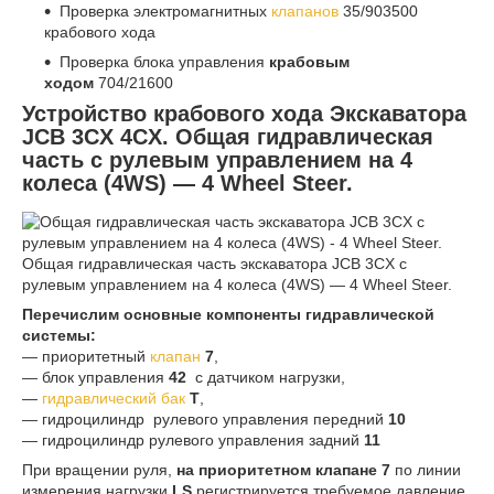
Проверка электромагнитных
клапанов
35/903500
крабового хода
Проверка блока управления
крабовым
ходом
704/21600
Устройство крабового хода Экскаватора
JCB 3CX 4CX. Общая гидравлическая
часть с рулевым управлением на 4
колеса (4WS) — 4 Wheel Steer.
Общая гидравлическая часть экскаватора JCB 3CX с
рулевым управлением на 4 колеса (4WS) — 4 Wheel Steer.
Перечислим основные компоненты гидравлической
системы:
— приоритетный
клапан
7
,
— блок управления
42
с датчиком нагрузки,
—
гидравлический бак
T
,
— гидроцилиндр рулевого управления передний
10
— гидроцилиндр рулевого управления задний
11
При вращении руля,
на приоритетном клапане 7
по линии
измерения нагрузки
LS
регистрируется требуемое давление.