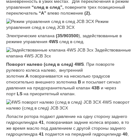
маневренность в узких местах.
Для переключения в режим
управления
“след в след”,
поверните трех позиционный
переключатель
“A”
влево положение
(2).
Режим
управления след в след JCB 3CX
Электрические клапана
(35/903500
), задействованные в
режиме управления
4WS
след в след.
Задействованные
клапана 4WS JCB 3cx
Поворот налево (след в след) 4WS
. При повороте
рулевого колеса налево, внутренний
золотник
A
поворачивается на несколько градусов
относительно внешнего золотника
B
и посылает сигнал
давления на предохранительный клапан
43B
и через
порт
LS
на приоритетный клапан.
4WS поворот
налево (след в след) JCB 3CX
Лопасти ротора подают давление на одну сторону заднего
гидроцилиндра
41
, поворачивая задние колеса вправо, в то
же время масло под давлением с другой стороны заднего
гидроцилиндра
41
подается на передний гидроцилиндр
40
,