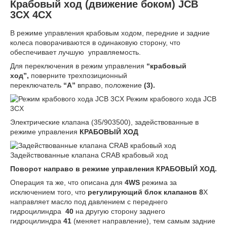
Крабовый ход (движение боком) JCB
3CX 4CX
В режиме управления крабовым ходом, передние и задние
колеса поворачиваются в одинаковую сторону, что
обеспечивает лучшую управляемость.
Для переключения в режим управления
“крабовый
ход”,
поверните трехпозиционный
переключатель
“
A
”
вправо, положение
(3).
Режим крабового хода JCB
3CX
Электрические клапана (35/903500), задействованные в
режиме управления
КРАБОВЫЙ ХОД
Задействованные клапана CRAB крабовый ход
Поворот направо в режиме управления
КРАБОВЫЙ ХОД.
Операция та же, что описана для
4
WS
режима за
исключением того, что
регулирующий блок клапанов 8
X
направляет масло под давлением с переднего
гидроцилиндра
40
на другую сторону заднего
гидроцилиндра
41
(меняет направление), тем самым задние