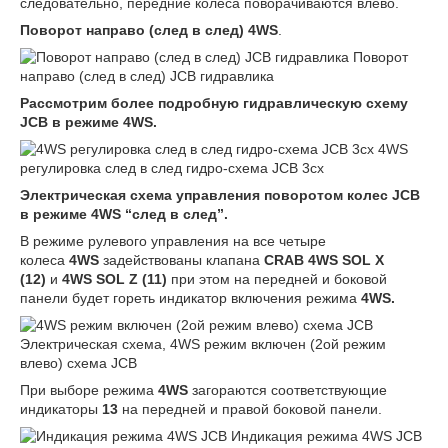
следовательно, передние колеса поворачиваются влево.
Поворот направо (след в след) 4WS
.
Поворот
направо (след в след) JCB гидравлика
Рассмотрим более подробную гидравлическую схему
JCB в режиме 4WS.
4WS
регулировка след в след гидро-схема JCB 3cx
Электрическая схема управления поворотом колес
JCB
в режиме 4
WS “след в след”.
В режиме рулевого управления на все четыре
колеса
4
WS
задействованы клапана
CRAB 4
WS
SOL
X
(12)
и
4
WS
SOL
Z (11)
при этом на передней и боковой
панели будет гореть индикатор включения режима
4
WS.
Электрическая схема, 4WS режим включен (2ой режим
влево) схема JCB
При выборе режима
4WS
загораются соответствующие
индикаторы
13
на передней и правой боковой панели.
Индикация режима 4WS JCB