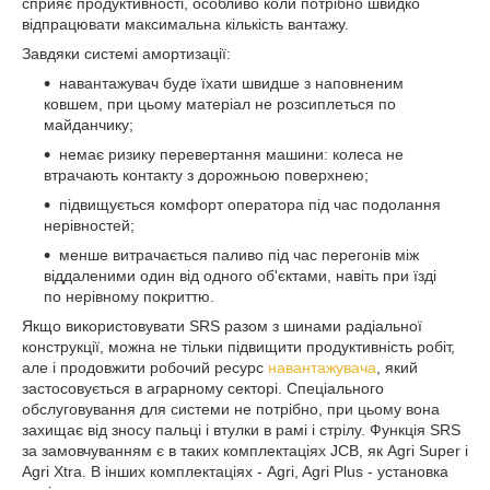
сприяє продуктивності, особливо коли потрібно швидко
відпрацювати максимальна кількість вантажу.
Завдяки системі амортизації:
навантажувач буде їхати швидше з наповненим
ковшем, при цьому матеріал не розсиплеться по
майданчику;
немає ризику перевертання машини: колеса не
втрачають контакту з дорожньою поверхнею;
підвищується комфорт оператора під час подолання
нерівностей;
менше витрачається паливо під час перегонів між
віддаленими один від одного об'єктами, навіть при їзді
по нерівному покриттю.
Якщо використовувати SRS разом з шинами радіальної
конструкції, можна не тільки підвищити продуктивність робіт,
але і продовжити робочий ресурс
навантажувача
, який
застосовується в аграрному секторі. Спеціального
обслуговування для системи не потрібно, при цьому вона
захищає від зносу пальці і втулки в рамі і стрілу. Функція SRS
за замовчуванням є в таких комплектаціях JCB, як Agri Super і
Agri Xtra. В інших комплектаціях - Agri, Agri Plus - установка