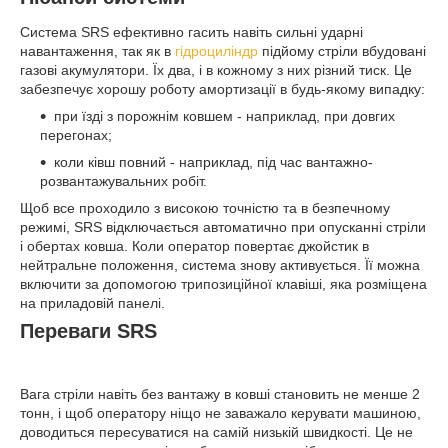
Система SRS ефективно гасить навіть сильні ударні
навантаження, так як в
гідроциліндр
підйому стріли вбудовані
газові акумулятори. Їх два, і в кожному з них різний тиск. Це
забезпечує хорошу роботу амортизації в будь-якому випадку:
при їзді з порожнім ковшем - наприклад, при довгих
перегонах;
коли ківш повний - наприклад, під час вантажно-
розвантажувальних робіт.
Щоб все проходило з високою точністю та в безпечному
режимі, SRS відключається автоматично при опусканні стріли
і обертах ковша. Коли оператор повертає джойстик в
нейтральне положення, система знову активується. Її можна
включити за допомогою трипозиційної клавіші, яка розміщена
на приладовій панелі.
Переваги SRS
Вага стріли навіть без вантажу в ковші становить не менше 2
тонн, і щоб оператору ніщо не заважало керувати машиною,
доводиться пересуватися на самій низькій швидкості. Це не