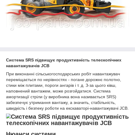
Система SRS підвищує продуктивність телескопічних
навантажувачів JCB
При виконанні сільськогосподарських робіт навантажувач
переміщається по нерівностях - погане дорожнє полотно,
стики між плитами, пороги ангарів і т. д. З-за цього ківш,
наповнений вантажем, може розгойдатися. Система
амортизації стріли (у виробника вона називається SRS)
забезпечує утримання вантажу, а значить, стабільність,
швидкість і безпеку роботи на екскаваторі-навантажувачі JCB.
Нюанси системи