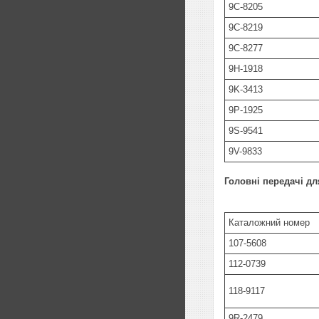
9C-8205
9C-8219
9C-8277
9H-1918
9K-3413
9P-1925
9S-9541
9V-9833
Головні передачі дл
Каталожний номер
107-5608
112-0739
118-9117
9R-2479