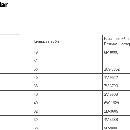
Каталожний н
Кількість зубів
Ведуча шесте
49
9P-9000
51
58
109-5562
40
1V-9822
38
7V-6790
40
2V-5608
40
6W-1629
32
2D-3609
39
4V-5388
58
9P-9000