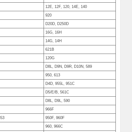
12E, 12F, 120, 14E, 140
920
D20D, D250D
16G, 16H
14G, 14H
621B
120G
D8L, D9N, D9R, D10N, 589
950, 613
D4D, 955L, 951C
D5/E/B, 561C
D8L, D9L, 590
966F
853
950F, 960F
960, 966C