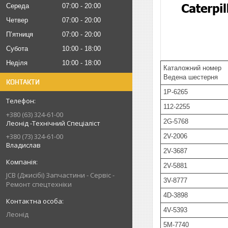
Середа
07:00
20:00
Четвер
07:00
20:00
Пʼятниця
07:00
20:00
Субота
10:00
18:00
Неділя
10:00
18:00
Каталожний номер
Ведена шестерня
КОНТАКТИ
1P-6265
112-2255
+380 (63) 324-61-00
2G-5768
Леонід -Технічний Спеціаліст
+380 (73) 324-61-00
2V-2006
Владислав
2V-3687
2V-5881
JCB (Джисібі) Запчастини - Сервіс -
3V-8777
Ремонт спецтехніки
4D-3898
4V-5393
Леонід
5M-7740