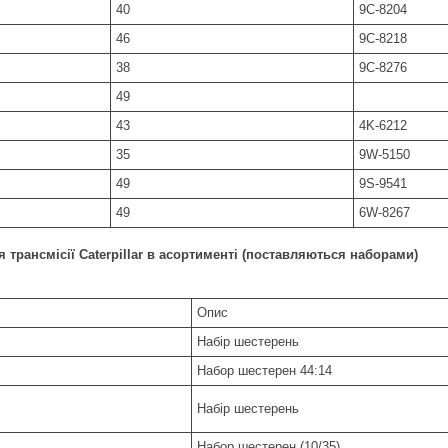
40
9C-8204
46
9C-8218
38
9C-8276
49
43
4K-6212
35
9W-5150
49
9S-9541
49
6W-8267
я трансмісії Caterpillar в асортименті (поставляються наборами)
Опис
Набір шестерень
Набор шестерен 44:14
Набір шестерень
Набор шестерен (10/35)