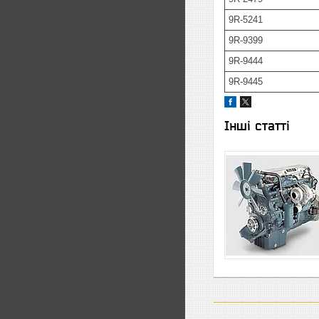
9R-5241
9R-9399
9R-9444
9R-9445
Інші статті