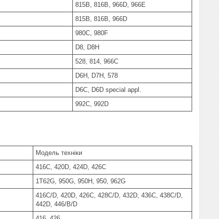
815B, 816B, 966D, 966E
815B, 816B, 966D
980C, 980F
D8, D8H
528, 814, 966C
D6H, D7H, 578
D6C, D6D special appl.
992C, 992D
Модель техніки
416C, 420D, 424D, 426C
1T62G, 950G, 950H, 950, 962G
416C/D, 420D, 426C, 428C/D, 432D, 436C, 438C/D,
442D, 446/B/D
416, 426