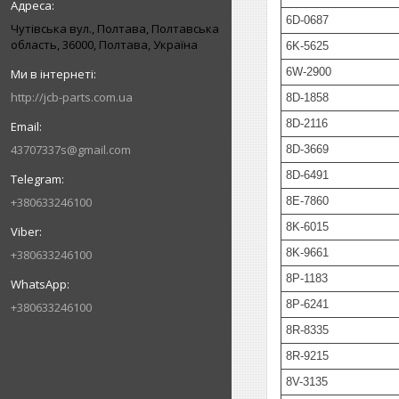
6D-0687
Чутівська вул., Полтава, Полтавська
область, 36000, Полтава, Україна
6K-5625
6W-2900
http://jcb-parts.com.ua
8D-1858
8D-2116
43707337s@gmail.com
8D-3669
8D-6491
+380633246100
8E-7860
8K-6015
8K-9661
+380633246100
8P-1183
8P-6241
+380633246100
8R-8335
8R-9215
8V-3135