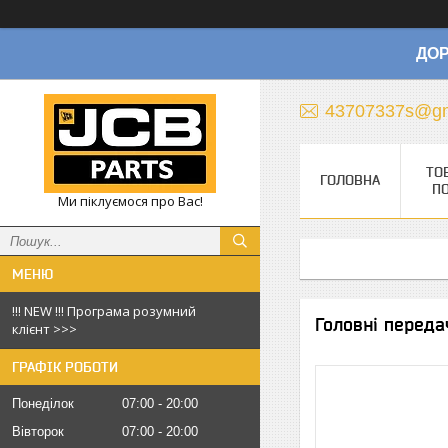
ДОР
43707337s@gm
ТО
ГОЛОВНА
П
Ми піклуємося про Вас!
!!! NEW !!! Програма розумний
Головні переда
клієнт >>>
ГРАФІК РОБОТИ
Понеділок
07:00
20:00
Вівторок
07:00
20:00