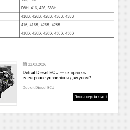
D8H, 416, 426, 583H
416B, 426B, 428B, 436B, 438B
416, 416B, 426B, 428B
416B, 426B, 428B, 436B, 438B
22.03.2026
Detroit Diesel ECU — як працює
електронне управління двигуном?
Detroit Diesel ECU
Повна версія статті