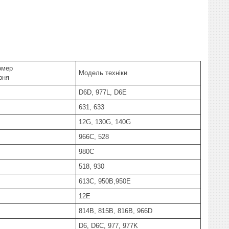
омер
Модель техніки
рня
D6D, 977L, D6E
631, 633
12G, 130G, 140G
966C, 528
980C
518, 930
613C, 950B,950E
12E
814B, 815B, 816B, 966D
D6, D6C, 977, 977K