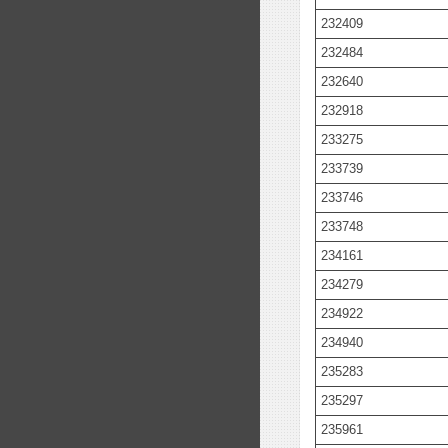
232409
232484
232640
232918
233275
233739
233746
233748
234161
234279
234922
234940
235283
235297
235961