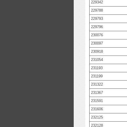
229342
229788
229793
229796
230076
230097
230918
231054
231193
231199
231322
231367
231591
231606
232125
232128