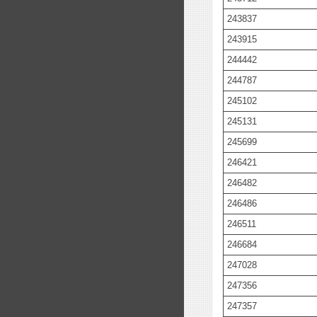
243837
243915
244442
244787
245102
245131
245699
246421
246482
246486
246511
246684
247028
247356
247357