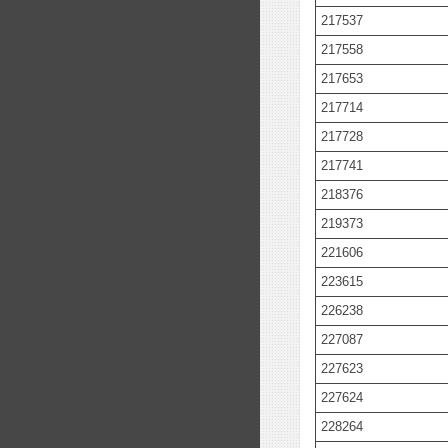
217537
217558
217653
217714
217728
217741
218376
219373
221606
223615
226238
227087
227623
227624
228264