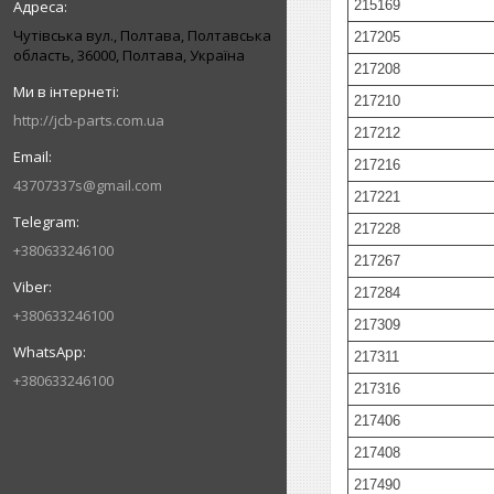
215169
Чутівська вул., Полтава, Полтавська
217205
область, 36000, Полтава, Україна
217208
217210
http://jcb-parts.com.ua
217212
217216
43707337s@gmail.com
217221
217228
+380633246100
217267
217284
+380633246100
217309
217311
+380633246100
217316
217406
217408
217490