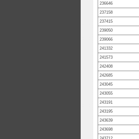
236646
237158
237415
239050
239066
241332
241573
242408
242685
243045
243055
243191
243195
243639
243698
243712