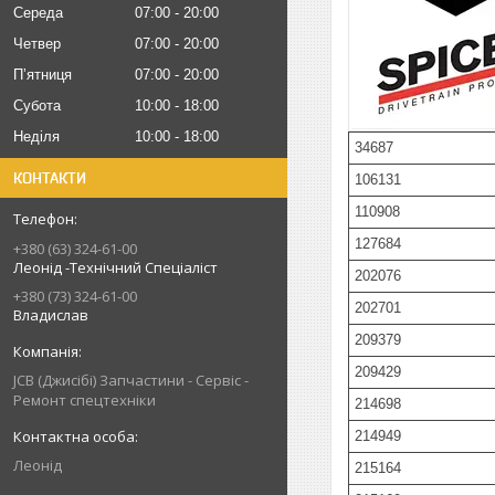
Середа
07:00
20:00
Четвер
07:00
20:00
Пʼятниця
07:00
20:00
Субота
10:00
18:00
Неділя
10:00
18:00
34687
КОНТАКТИ
106131
110908
127684
+380 (63) 324-61-00
Леонід -Технічний Спеціаліст
202076
+380 (73) 324-61-00
202701
Владислав
209379
209429
JCB (Джисібі) Запчастини - Сервіс -
Ремонт спецтехніки
214698
214949
Леонід
215164