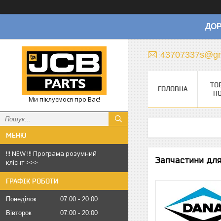
ДОР
43707337s@gm
ТО
ГОЛОВНА
П
Ми піклуємося про Вас!
!!! NEW !!! Програма розумний
Запчастини для
клієнт >>>
ГРАФІК РОБОТИ
Понеділок
07:00
20:00
Вівторок
07:00
20:00