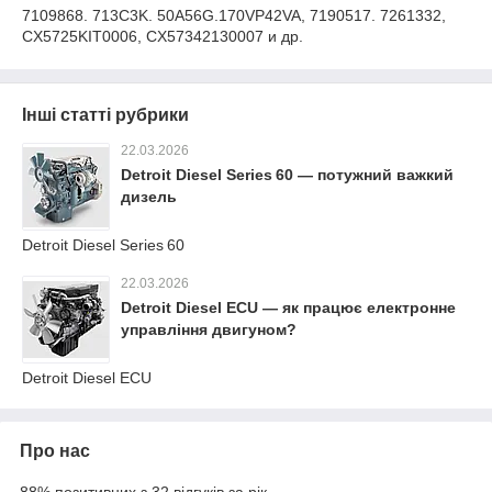
7109868. 713C3K. 50A56G.170VP42VA, 7190517. 7261332,
CX5725KIT0006, CX57342130007 и др.
Інші статті рубрики
22.03.2026
Detroit Diesel Series 60 — потужний важкий
дизель
Detroit Diesel Series 60
22.03.2026
Detroit Diesel ECU — як працює електронне
управління двигуном?
Detroit Diesel ECU
Про нас