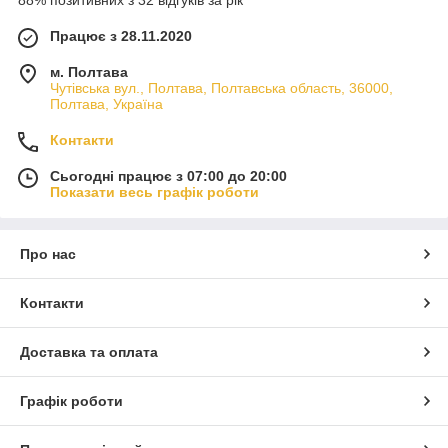
88% позитивних з 32 відгуків за рік
Працює з 28.11.2020
м. Полтава
Чутівська вул., Полтава, Полтавська область, 36000,
Полтава, Україна
Контакти
Сьогодні працює з 07:00 до 20:00
Показати весь графік роботи
Про нас
Контакти
Доставка та оплата
Графік роботи