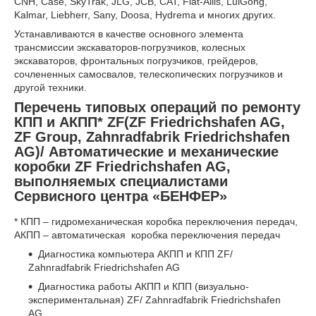
CNH, Case, SkyTrak, JLG, JCB, CAT, Fiat-Allis, LuiGong,
Kalmar, Liebherr, Sany, Doosa, Hydrema и многих других.
Устанавливаются в качестве основного элемента
трансмиссии экскаваторов-погрузчиков, колесных
экскаваторов, фронтальных погрузчиков, грейдеров,
сочлененных самосвалов, телескопических погрузчиков и
другой техники.
Перечень типовых операций по ремонту
КПП и АКПП* ZF(ZF Friedrichshafen AG,
ZF Group, Zahnradfabrik Friedrichshafen
AG)/ Автоматические и механические
коробки ZF Friedrichshafen AG,
выполняемых специалистами
Сервисного центра «БЕНФЕР»
* КПП – гидромеханическая коробка переключения передач,
АКПП – автоматическая коробка переключения передач
Диагностика компьютера АКПП и КПП ZF/
Zahnradfabrik Friedrichshafen AG
Диагностика работы АКПП и КПП (визуально-
экспериментальная) ZF/ Zahnradfabrik Friedrichshafen
AG