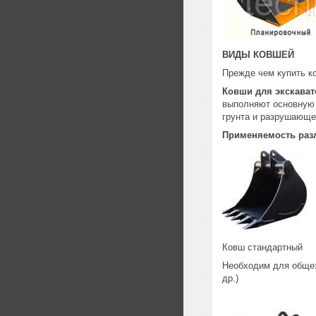
ВИДЫ КОВШЕЙ
Прежде чем купить к
Ковши для экскават
выполняют основную 
грунта и разрушающе
Применяемость раз
Ковш стандартный
Необходим для общезе
др.)