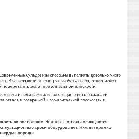
 Современные бульдозеры способны выполнять довольно много
вал. В зависимости от конструкции бульдозера,
отвал может
 поворота отвала в горизонтальной плоскости
.
аскосами и подкосами или толкающая рама с раскосами,
та отвала в поперечной и горизонтальной плоскостях и
ность на растяжение
. Некоторые
отвалы оснащаются
ксплуатационные сроки оборудования
.
Нижняя кромка
 твердые породы
.