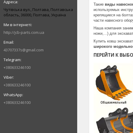
Такие
виды навесног
Чутівська вул., Полтава, Полтавська
используемых инстру
область, 36000, Полтава, Україна
крепящиеся на болт
части навесного обо
Наша компания занима
http://jcb-parts.com.ua
ножи,...) для экскав
Купить ковш экскават
широкого модельног
43707337s@gmail.com
ПЕРЕЙТИ К ВЫБ
+380633246100
+380633246100
+380633246100