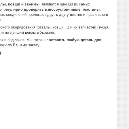
алы, ковши и зажимы
, являются одними из самых
ся
регулярно проверять износоустойчивые пластины
,
ых соединений прилегают друг к другу плотно и правильно и
я.
ного оборудования (отвалы, ковши,...) и их запчастей (зубья,
еля по лучшим ценам в Украине.
ак и под заказ. Мы готовы
поставить любую деталь для
оки по Вашему заказу.
Х