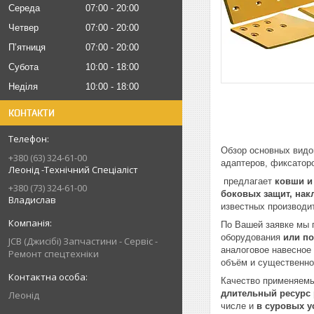
Середа
07:00
20:00
Четвер
07:00
20:00
Пʼятниця
07:00
20:00
Субота
10:00
18:00
Неділя
10:00
18:00
КОНТАКТИ
Обзор основных видов
+380 (63) 324-61-00
адаптеров, фиксатор
Леонід -Технічний Спеціаліст
предлагает
ковши и
+380 (73) 324-61-00
боковых защит, нак
Владислав
известных производи
По Вашей заявке мы
оборудования
или по
JCB (Джисібі) Запчастини - Сервіс -
аналоговое навесное 
Ремонт спецтехніки
объём и существенн
Качество применяемы
длительный ресурс
Леонід
числе и
в суровых у