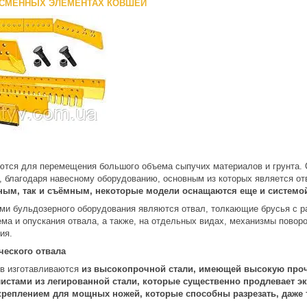
 СМЕННЫХ ЭЛЕМЕНТАХ КОВШЕЙ
тся для перемещения большого объема сыпучих материалов и грунта.
, благодаря навесному оборудованию, основным из которых является от
ным, так и съёмным, некоторые модели оснащаются еще и системой
и бульдозерного оборудования являются отвал, толкающие брусья с р
а и опускания отвала, а также, на отдельных видах, механизмы поворо
ия.
ческого отвала
в изготавливаются
из высокопрочной стали, имеющей высокую проч
стами из легированной стали, которые существенно продлевает э
креплением для мощных ножей, которые способны разрезать, даже