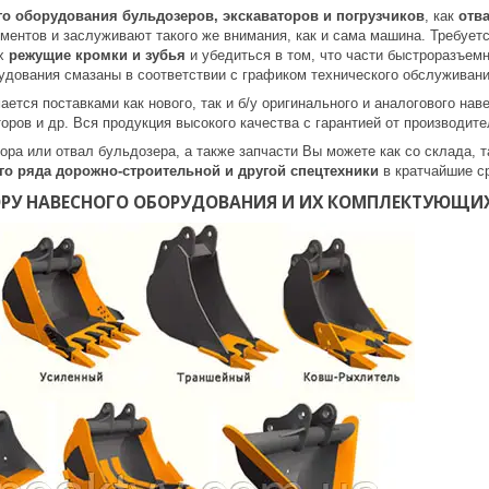
о оборудования бульдозеров, экскаваторов и погрузчиков
, как
отв
ментов и заслуживают такого же внимания, как и сама машина. Требует
ах
режущие кромки и зубья
и убедиться в том, что части быстроразъемн
рудования смазаны в соответствии с графиком технического обслуживани
ется поставками как нового, так и б/у оригинального и аналогового навес
аторов и др. Вся продукция высокого качества с гарантией от производит
ора или отвал бульдозера, а также запчасти Вы можете как со склада, т
о ряда дорожно-строительной и другой спецтехники
в кратчайшие ср
ОРУ НАВЕСНОГО ОБОРУДОВАНИЯ И ИХ КОМПЛЕКТУЮЩИ