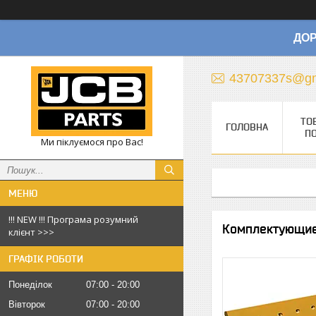
ДОР
43707337s@gm
ТО
ГОЛОВНА
П
Ми піклуємося про Вас!
!!! NEW !!! Програма розумний
Комплектующие
клієнт >>>
ГРАФІК РОБОТИ
Понеділок
07:00
20:00
Вівторок
07:00
20:00